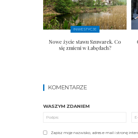
INWESTYCJE
Nowe życie stawu Szuwarek. Co
się zmieni w Łabędach?
KOMENTARZE
WASZYM ZDANIEM
Podpi
Zapisz moje nazwisko, adres e-mail i stronę int