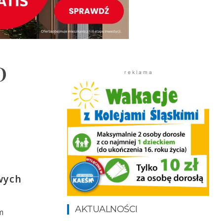
D
r e k l a m a
wych
AKTUALNOŚCI
m