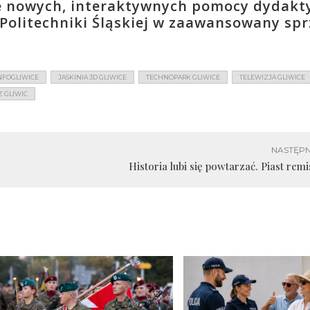
e nowych, interaktywnych pomocy dydakt
 Politechniki Śląskiej w zaawansowany spr
NFOGLIWICE
JASKINIA 3D GLIWICE
TECHNOPARK GLIWICE
TELEWIZJA GLIWICE
 GLIWIC
NASTĘPN
Historia lubi się powtarzać. Piast rem