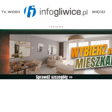
TV, WIDEO
WIĘCEJ
r e k l a m a