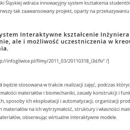
i Śląskiej wdraża innowacyjny system kształcenia studentó
ierwszy tak zaawansowany projekt, oparty na przekazywaniu
ystem Interaktywne kształcenie Inżyniera
ie, ale i możliwość uczestniczenia w kre
ia.
tp://infogliwice.pl/filmy/2011_03/20110318_i3d.flv” /]
i
będzie stosowana w trakcie realizacji zajęć, podczas który
małości materiałów i biomechaniki, zasady konstrukcji i fu
 sposoby ich eksploatacji i automatyzacji, organizacji produ
 materiałów na ich wytrzymałość, struktury i własności mat
ateriałów, obserwując wirtualne interaktywne modele.