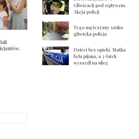
Gliwicach pod wpływem.
Akcja policji
Tego mężczyzny szuka
gliwicka policja
ali
icjantów.
Dzieci bez opieki. Matka
była pijana, a 3-latek
wyszedł na ulicę
Strona
Internetowa: