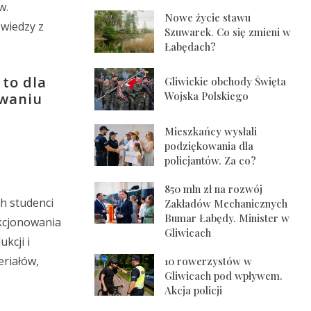
w.
Nowe życie stawu
 wiedzy z
Szuwarek. Co się zmieni w
Łabędach?
 to dla
Gliwickie obchody Święta
Wojska Polskiego
owaniu
Mieszkańcy wysłali
podziękowania dla
policjantów. Za co?
850 mln zł na rozwój
ch studenci
Zakładów Mechanicznych
Bumar Łabędy. Minister w
nkcjonowania
Gliwicach
kcji i
eriałów,
10 rowerzystów w
Gliwicach pod wpływem.
Akcja policji