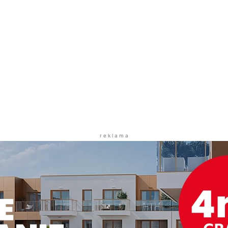
r e k l a m a