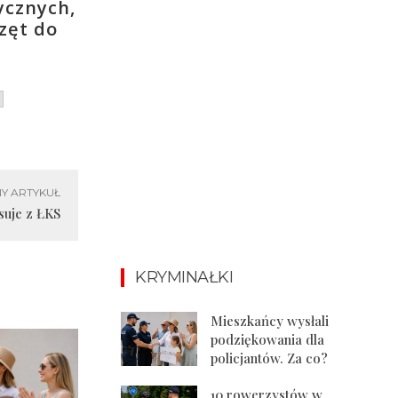
ycznych,
zęt do
Y ARTYKUŁ
isuje z ŁKS
KRYMINAŁKI
Mieszkańcy wysłali
podziękowania dla
policjantów. Za co?
10 rowerzystów w