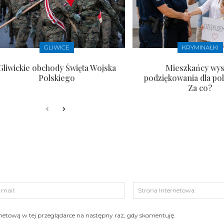
GLIWICE
KRYMINAŁKI
Gliwickie obchody Święta Wojska
Mieszkańcy wysł
Polskiego
podziękowania dla pol
Za co?
s:
E-
mail:
ernetową w tej przeglądarce na następny raz, gdy skomentuję.