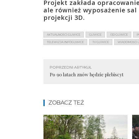
Projekt zakłada opracowani
ale również wyposażenie sal
projekcji 3D.
AKTUALNOŚCI GLIWICE
GLIWICE
I3D GLIWICE
I
TELEWIZJA INFOGLIWICE
TV GLIWICE
WIADOMOŚCI Z
POPRZEDNI ARTYKUŁ
Po 90 latach znów będzie plebiscyt
ZOBACZ TEŻ