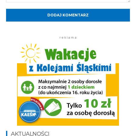
Komentarz:
r e k l a m a
AKTUALNOŚCI