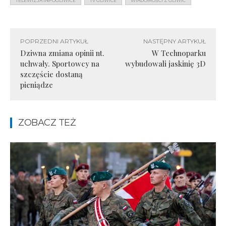
TELEWIZJA INFOGLIWICE
TV GLIWICE
WIADOMOŚCI Z GLIWIC
POPRZEDNI ARTYKUŁ
NASTĘPNY ARTYKUŁ
Dziwna zmiana opinii nt.
W Technoparku
uchwały. Sportowcy na
wybudowali jaskinię 3D
szczęście dostaną
pieniądze
ZOBACZ TEŻ