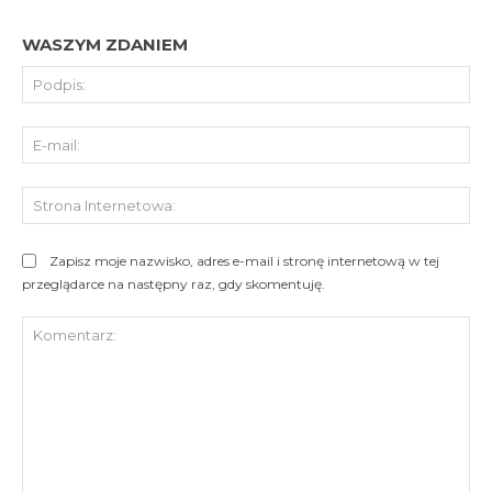
WASZYM ZDANIEM
Pod
E-
mai
St
Int
Zapisz moje nazwisko, adres e-mail i stronę internetową w tej
przeglądarce na następny raz, gdy skomentuję.