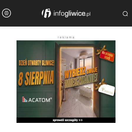
r e k l a m a