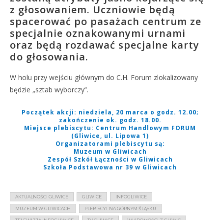
z głosowaniem. Uczniowie będą
spacerować po pasażach centrum ze
specjalnie oznakowanymi urnami
oraz będą rozdawać specjalne karty
do głosowania.
W holu przy wejściu głównym do C.H. Forum zlokalizowany
będzie „sztab wyborczy”.
Początek akcji:
niedziela, 20 marca o godz. 12.00;
zakończenie ok. godz. 18.00.
Miejsce plebiscytu:
Centrum Handlowym FORUM
(Gliwice, ul. Lipowa 1)
Organizatorami plebiscytu są:
Muzeum w Gliwicach
Zespół Szkół Łączności w Gliwicach
Szkoła Podstawowa nr 39 w Gliwicach
AKTUALNOŚCI GLIWICE
GLIWICE
INFOGLIWICE
MUZEUM W GLIWICACH
PLEBISCYT NA GÓRNYM ŚLĄSKU