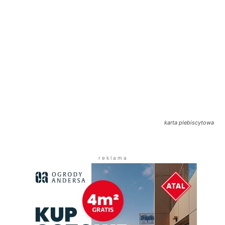
karta plebiscytowa
r e k l a m a