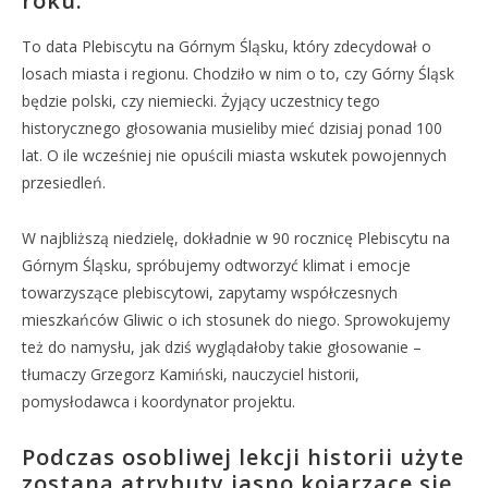
roku.
To data Plebiscytu na Górnym Śląsku, który zdecydował o
losach miasta i regionu. Chodziło w nim o to, czy Górny Śląsk
będzie polski, czy niemiecki. Żyjący uczestnicy tego
historycznego głosowania musieliby mieć dzisiaj ponad 100
lat. O ile wcześniej nie opuścili miasta wskutek powojennych
przesiedleń.
W najbliższą niedzielę, dokładnie w 90 rocznicę Plebiscytu na
Górnym Śląsku, spróbujemy odtworzyć klimat i emocje
towarzyszące plebiscytowi, zapytamy współczesnych
mieszkańców Gliwic o ich stosunek do niego. Sprowokujemy
też do namysłu, jak dziś wyglądałoby takie głosowanie –
tłumaczy Grzegorz Kamiński, nauczyciel historii,
pomysłodawca i koordynator projektu.
Podczas osobliwej lekcji historii użyte
zostaną atrybuty jasno kojarzące się