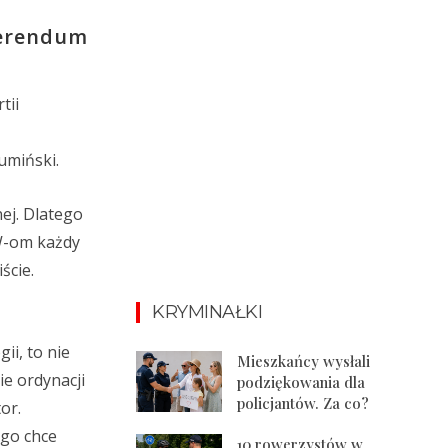
ferendum
tii
umiński.
nej. Dlatego
OW-om każdy
ście.
KRYMINAŁKI
ii, to nie
Mieszkańcy wysłali
ie ordynacji
podziękowania dla
policjantów. Za co?
or.
ego chce
10 rowerzystów w