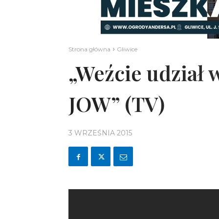
Strona główna
Gliwice
„Weźcie udział 
JOW” (TV)
3 WRZEŚNIA 2015