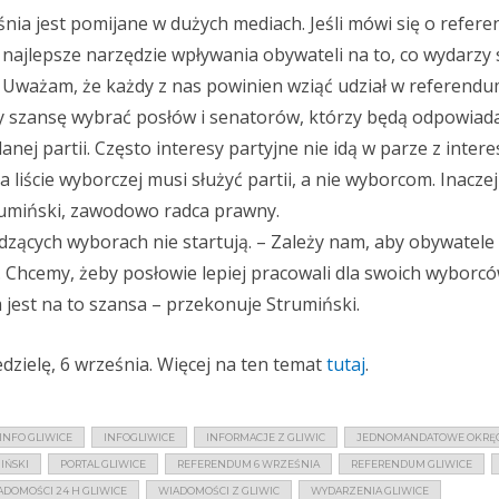
nia jest pomijane w dużych mediach. Jeśli mówi się o refere
o najlepsze narzędzie wpływania obywateli na to, co wydarzy 
 Uważam, że każdy z nas powinien wziąć udział w referendu
 szansę wybrać posłów i senatorów, którzy będą odpowiadal
ej partii. Często interesy partyjne nie idą w parze z inter
a liście wyborczej musi służyć partii, a nie wyborcom. Inacze
rumiński, zawodowo radca prawny.
dzących wyborach nie startują. – Zależy nam, aby obywatele
u. Chcemy, żeby posłowie lepiej pracowali dla swoich wyborcó
t na to szansa – przekonuje Strumiński.
dzielę, 6 września. Więcej na ten temat
tutaj
.
INFO GLIWICE
INFOGLIWICE
INFORMACJE Z GLIWIC
JEDNOMANDATOWE OKRĘG
IŃSKI
PORTAL GLIWICE
REFERENDUM 6 WRZEŚNIA
REFERENDUM GLIWICE
ADOMOŚCI 24 H GLIWICE
WIADOMOŚCI Z GLIWIC
WYDARZENIA GLIWICE