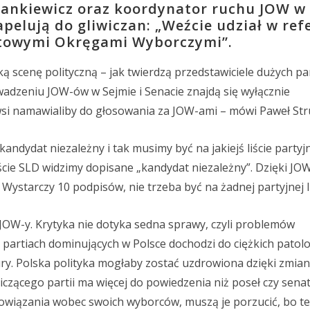
rankiewicz oraz koordynator ruchu JOW w
apelują do gliwiczan: „Weźcie udział w re
atowymi Okręgami Wyborczymi”.
ą scenę polityczną – jak twierdzą przedstawiciele dużych par
wadzeniu JOW-ów w Sejmie i Senacie znajdą się wyłącznie
erwsi namawialiby do głosowania za JOW-ami – mówi Paweł Str
ndydat niezależny i tak musimy być na jakiejś liście partyj
iście SLD widzimy dopisane „kandydat niezależny”. Dzięki J
ystarczy 10 podpisów, nie trzeba być na żadnej partyjnej li
 JOW-y. Krytyka nie dotyka sedna sprawy, czyli problemów
partiach dominujących w Polsce dochodzi do ciężkich patolog
ry. Polska polityka mogłaby zostać uzdrowiona dzięki zmian
zącego partii ma więcej do powiedzenia niż poseł czy senat
bowiązania wobec swoich wyborców, muszą je porzucić, bo t