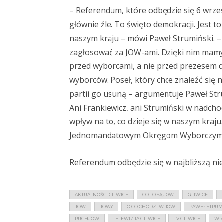
– Referendum, które odbędzie się 6 wrześ
głównie źle. To święto demokracji. Jest t
naszym kraju – mówi Paweł Strumiński. –
zagłosować za JOW-ami. Dzięki nim mamy
przed wyborcami, a nie przed prezesem dan
wyborców. Poseł, który chce znaleźć się n
partii go usuną – argumentuje Paweł St
Ani Frankiewicz, ani Strumiński w nadcho
wpływ na to, co dzieje się w naszym kraj
Jednomandatowym Okręgom Wyborczym jes
Referendum odbędzie się w najbliższą nie
AKTUALNOŚCI GLIWICE
CO TO SĄ JOW
GLIWICE
JOW
JOWY
O CO CHODZI W JOW
PAWEŁ STRUM
RUCHJOW
TELEWIZJA GLIWICE
TV GLIWICE
WI