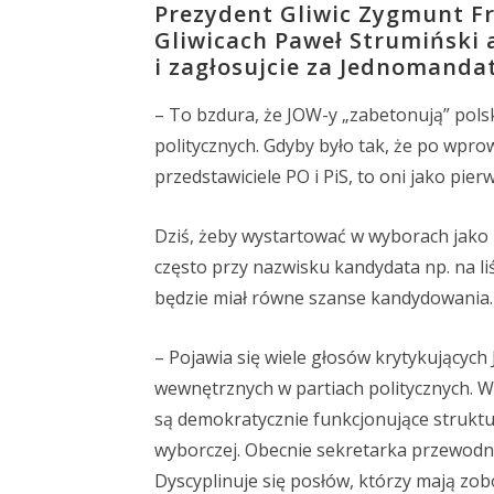
Prezydent Gliwic Zygmunt F
Gliwicach Paweł Strumiński 
i zagłosujcie za Jednomand
– To bzdura, że JOW-y „zabetonują” polsk
politycznych. Gdyby było tak, że po wpro
przedstawiciele PO i PiS, to oni jako pi
Dziś, żeby wystartować w wyborach jako ka
często przy nazwisku kandydata np. na l
będzie miał równe szanse kandydowania. W
– Pojawia się wiele głosów krytykujących
wewnętrznych w partiach politycznych. W 
są demokratycznie funkcjonujące struktu
wyborczej. Obecnie sekretarka przewodnic
Dyscyplinuje się posłów, którzy mają zo