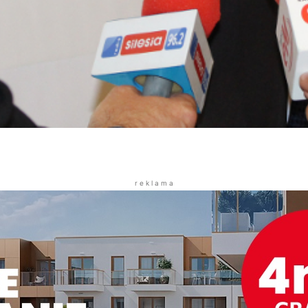
r e k l a m a