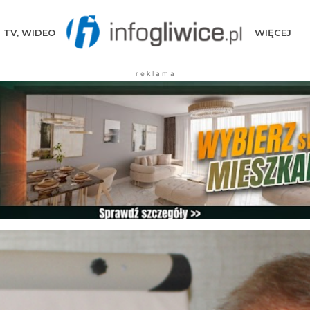
TV, WIDEO
WIĘCEJ
r e k l a m a