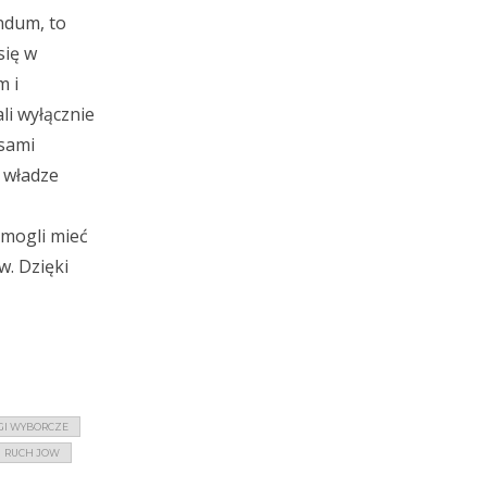
ndum, to
się w
m i
i wyłącznie
esami
j władze
 mogli mieć
w. Dzięki
I WYBORCZE
RUCH JOW