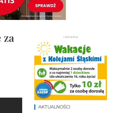
 za
r e k l a m a
AKTUALNOŚCI