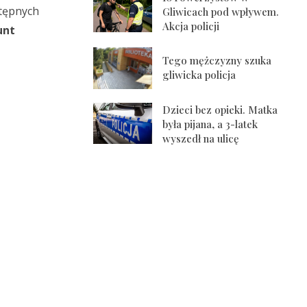
stępnych
Gliwicach pod wpływem.
Akcja policji
unt
Tego mężczyzny szuka
gliwicka policja
Dzieci bez opieki. Matka
była pijana, a 3-latek
wyszedł na ulicę