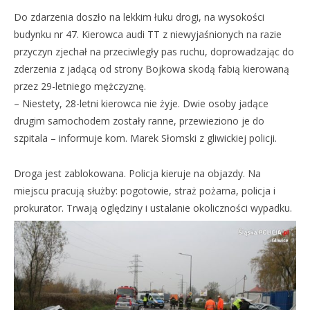
Do zdarzenia doszło na lekkim łuku drogi, na wysokości
budynku nr 47. Kierowca audi TT z niewyjaśnionych na razie
przyczyn zjechał na przeciwległy pas ruchu, doprowadzając do
zderzenia z jadącą od strony Bojkowa skodą fabią kierowaną
przez 29-letniego mężczyznę.
– Niestety, 28-letni kierowca nie żyje. Dwie osoby jadące
drugim samochodem zostały ranne, przewieziono je do
szpitala – informuje kom. Marek Słomski z gliwickiej policji.
Droga jest zablokowana. Policja kieruje na objazdy. Na
miejscu pracują służby: pogotowie, straż pożarna, policja i
prokurator. Trwają oględziny i ustalanie okoliczności wypadku.