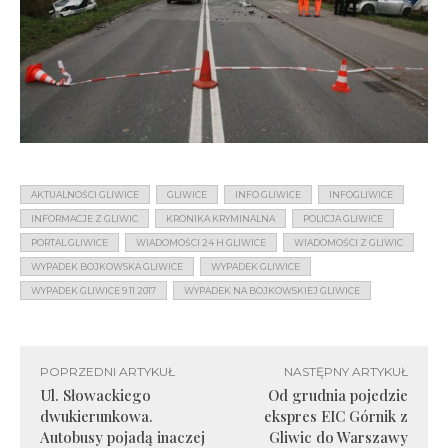
AKTUALNOŚCI GLIWICE
GLIWICE
INFO GLIWICE
INFOGLIWICE
INFORMACJE Z GLIWIC
KRONIKA KRYMINALNA
POLICJA GLIWICE
PORTAL GLIWICE
WIADOMOŚCI 24 H GLIWICE
WIADOMOŚCI Z GLIWIC
WYPADEK BOJKOWSKA GLIWICE
WYPADEK GLIWICE
WYPADEK GLIWICE 9 11 2017
WYPADEK NA BOJKOWSKIEJ GLIWICE
POPRZEDNI ARTYKUŁ
NASTĘPNY ARTYKUŁ
Ul. Słowackiego
Od grudnia pojedzie
dwukierunkowa.
ekspres EIC Górnik z
Autobusy pojadą inaczej
Gliwic do Warszawy