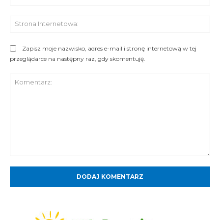
mai
St
Int
Zapisz moje nazwisko, adres e-mail i stronę internetową w tej
przeglądarce na następny raz, gdy skomentuję.
Komentarz: