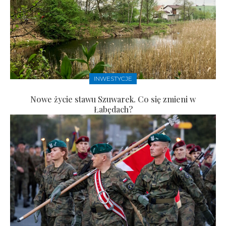
INWESTYCJE
Nowe życie stawu Szuwarek. Co się zmieni w
Łabędach?