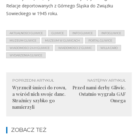
Relacje deportowanych z Górnego Śląska do Związku
Sowieckiego w 1945 roku.
AKTUALNOŚCI GLIWICE
GLIWICE
INFO GLIWICE
INFOGLIWICE
MUZEUM GLIWICE
MUZEUM W GLIWICACH
PORTAL GLIWICE
WIADOMOŚCI 24 H GLIWICE
WIADOMOŚCI Z GLIWIC
WILLA CARO
WYDARZENIA GLIWICE
POPRZEDNI ARTYKUŁ
NASTĘPNY ARTYKUŁ
Wyrzucił śmieci do rowu,
Przed nami derby Gliwic.
a wśród nich swoje dane.
Ostatnio wygrała GAF
Strażnicy szybko go
Omega
namierzyli
ZOBACZ TEŻ