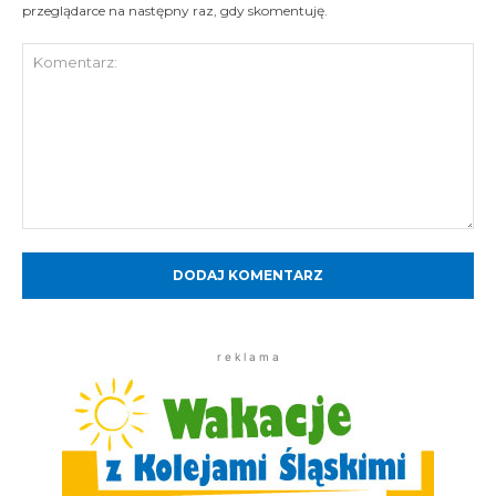
przeglądarce na następny raz, gdy skomentuję.
Komentarz:
r e k l a m a