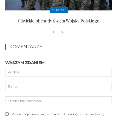
GLIWICE
Gliwickie obchody Święta Wojska Polskiego
KOMENTARZE
WASZYM ZDANIEM
Pod
E-
mai
St
Int
Zapisz moje nazwisko, adres e-mail i stronę internetową w tej