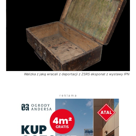
Walizka z jaką wracali z deportacji z ZSRS eksponat z wystawy IPN
r e k l a m a