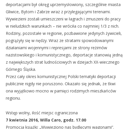
deportacjami był okręg uprzemysłowiony, szczególnie miasta
Gliwice, Bytom i Zabrze wraz z przylegającymi terenami.
Wywiezieni zostali umieszczeni w łagrach i zmuszeni do pracy
w nieludzkich warunkach – nie wróciła co najmniej 1/3 z nich.
Rodziny, pozostałe w regionie, pozbawione jedynych żywicieli,
pogrążyły się w nędzy. Wraz ze stratami spowodowanymi
działaniami wojennymi i represjami ze strony reżimów
nazistowskiego i komunistycznego, deportacje stanowią jedną
z największych strat ludnościowych w dziejach XX-wiecznego
Górnego Śląska.
Przez cały okres komunistycznej Polski tematyki deportacji
publicznie nigdy nie poruszono. Okazało się jednak, że tkwi
ona wyjątkowo mocno w pamięci rodzimych mieszkańców
regionu.
Wstęp wolny, ilość miejsc ograniczona
7 kwietnia 2016, Willa Caro, godz. 17.00
Promocja książki: „Wywieziono nas bydlęcymi wagonami”.