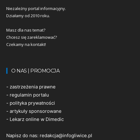
Niezależny portal informacyjny.
Działamy od 2010 roku.
Masz dla nas temat?
Chcesz się zareklamować?
Czekamy na kontakt!
O NAS | PROMOCJA
-
zastrzeżenia prawne
-
regulamin portalu
-
polityka prywatności
-
artykuły sponsorowane
-
Lekarz online w Dimedic
Napisz do nas:
redakcja@infogliwice.pl