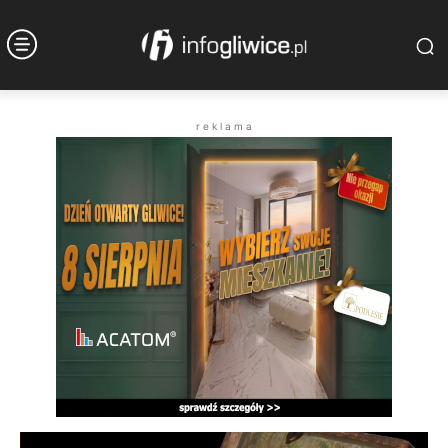
r e k l a m a