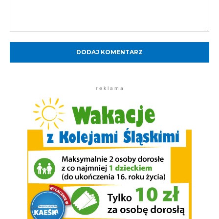
Komentarz:
r e k l a m a