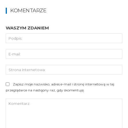
KOMENTARZE
WASZYM ZDANIEM
Pod
E-
mai
St
Int
Zapisz moje nazwisko, adres e-mail i stronę internetową w tej
przeglądarce na następny raz, gdy skomentuję.