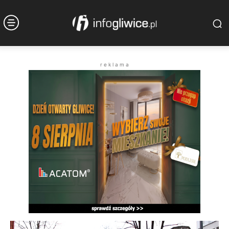
r e k l a m a