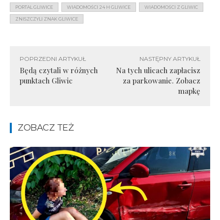
PORTAL GLIWICE
WIADOMOŚCI 24 H GLIWICE
WIADOMOŚCI Z GLIWIC
ZNISZCZYLI ZNAK GLIWICE
POPRZEDNI ARTYKUŁ
NASTĘPNY ARTYKUŁ
Będą czytali w różnych
Na tych ulicach zapłacisz
punktach Gliwic
za parkowanie. Zobacz
mapkę
ZOBACZ TEŻ