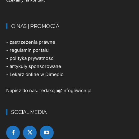
Czekamy na kontakt!
O NAS | PROMOCJA
-
zastrzeżenia prawne
-
regulamin portalu
-
polityka prywatności
-
artykuły sponsorowane
-
Lekarz online w Dimedic
Napisz do nas:
redakcja@infogliwice.pl
SOCIAL MEDIA