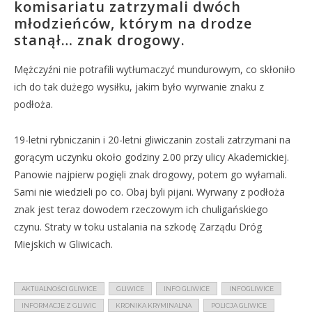
komisariatu zatrzymali dwóch
młodzieńców, którym na drodze
stanął… znak drogowy.
Mężczyźni nie potrafili wytłumaczyć mundurowym, co skłoniło
ich do tak dużego wysiłku, jakim było wyrwanie znaku z
podłoża.
19-letni rybniczanin i 20-letni gliwiczanin zostali zatrzymani na
gorącym uczynku około godziny 2.00 przy ulicy Akademickiej.
Panowie najpierw pogięli znak drogowy, potem go wyłamali.
Sami nie wiedzieli po co. Obaj byli pijani. Wyrwany z podłoża
znak jest teraz dowodem rzeczowym ich chuligańskiego
czynu. Straty w toku ustalania na szkodę Zarządu Dróg
Miejskich w Gliwicach.
AKTUALNOŚCI GLIWICE
GLIWICE
INFO GLIWICE
INFOGLIWICE
INFORMACJE Z GLIWIC
KRONIKA KRYMINALNA
POLICJA GLIWICE