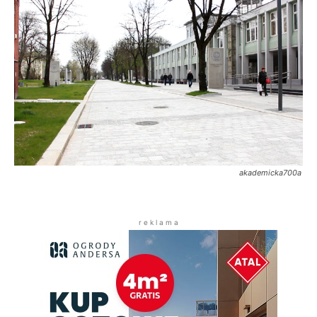
akademicka700a
r e k l a m a