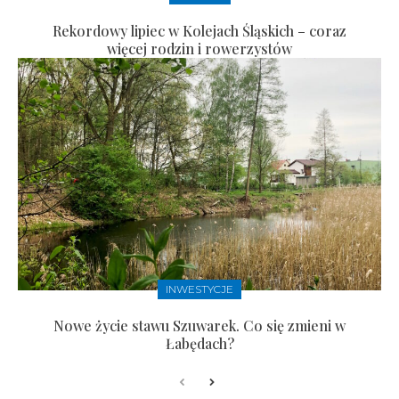
Rekordowy lipiec w Kolejach Śląskich – coraz
więcej rodzin i rowerzystów
INWESTYCJE
Nowe życie stawu Szuwarek. Co się zmieni w
Łabędach?