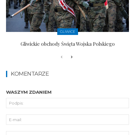
GLIWICE
Gliwickie obchody Święta Wojska Polskiego
KOMENTARZE
WASZYM ZDANIEM
Pod
E-
mai
St