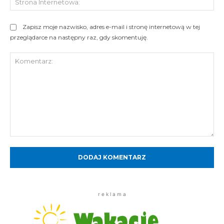
Int
Zapisz moje nazwisko, adres e-mail i stronę internetową w tej
przeglądarce na następny raz, gdy skomentuję.
Komentarz:
r e k l a m a