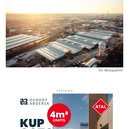
fot. Mosquidron
r e k l a m a