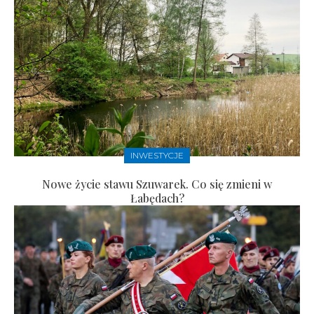
INWESTYCJE
Nowe życie stawu Szuwarek. Co się zmieni w
Łabędach?