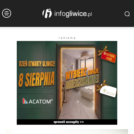
r e k l a m a