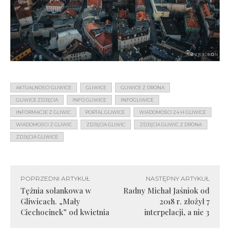
AKTUALNOŚCI GLIWICE
GLIWICE
GLIWICE Z DRONA
GLIWICE ZDJĘCIA
INFO GLIWICE
INFOGLIWICE
INFORMACJE Z GLIWIC
PORTAL GLIWICE
WIADOMOŚCI 24 H GLIWICE
WIADOMOŚCI Z GLIWIC
ZDJĘCIA GLIWIC
ZDJĘCIA GLIWIC Z DRONA
ZDJĘCIA GLIWICE
POPRZEDNI ARTYKUŁ
NASTĘPNY ARTYKUŁ
Tężnia solankowa w
Radny Michał Jaśniok od
Gliwicach. „Mały
2018 r. złożył 7
Ciechocinek” od kwietnia
interpelacji, a nie 3