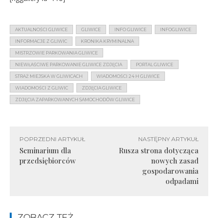
AKTUALNOŚCI GLIWICE
GLIWICE
INFO GLIWICE
INFOGLIWICE
INFORMACJE Z GLIWIC
KRONIKA KRYMINALNA
MISTRZOWIE PARKOWANIA GLIWICE
NIEWŁAŚCIWE PARKOWANIE GLIWICE ZDJĘCIA
PORTAL GLIWICE
STRAŻ MIEJSKA W GLIWICACH
WIADOMOŚCI 24 H GLIWICE
WIADOMOŚCI Z GLIWIC
ZDJĘCIA GLIWICE
ZDJĘCIA ZAPARKOWANYCH SAMOCHODÓW GLIWICE
POPRZEDNI ARTYKUŁ
NASTĘPNY ARTYKUŁ
Seminarium dla
Rusza strona dotycząca
przedsiębiorców
nowych zasad
gospodarowania
odpadami
ZOBACZ TEŻ