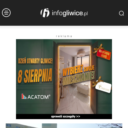
r e k l a m a