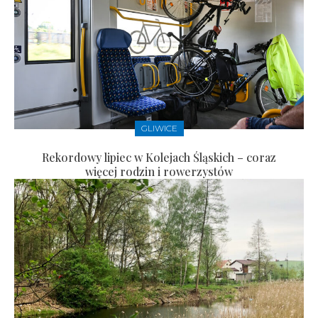
GLIWICE
Rekordowy lipiec w Kolejach Śląskich – coraz
więcej rodzin i rowerzystów