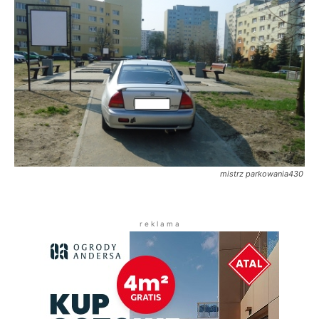
mistrz parkowania430
r e k l a m a