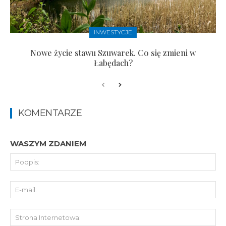
INWESTYCJE
Nowe życie stawu Szuwarek. Co się zmieni w
Łabędach?
KOMENTARZE
WASZYM ZDANIEM
Pod
E-
mai
St
Int