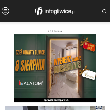
r e k l a m a