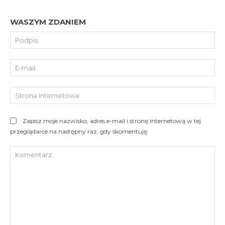
WASZYM ZDANIEM
Pod
E-
mai
St
Int
Zapisz moje nazwisko, adres e-mail i stronę internetową w tej
przeglądarce na następny raz, gdy skomentuję.