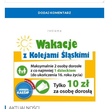
Komentarz:
r e k l a m a
AKTUALNOŚCI