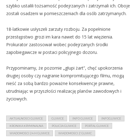
szybko ustalili tożsamość podejrzanych i zatrzymali ich. Oboje
zostali osadzeni w pomieszczeniach dla osób zatrzymanych.
18-latkowie usłyszeli zarzuty rozboju. Za popełnione
przestępstwo grozi im kara nawet do 15 lat więzienia.
Prokurator zastosował wobec podejrzanych środki
zapobiegawcze w postaci policyjnego dozoru.
Przypominamy, że pozornie „głupi żart”, chęć upokorzenia
drugiej osoby czy nagranie kompromitującego filmu, mogą
nieść za sobą bardzo poważne konsekwencje prawne,
utrudniając w przyszłości realizację planów zawodowych i
życiowych.
AKTUALNOŚCI GLIWICE
GLIWICE
INFO GLIWICE
INFOGLIWICE
KRONIKA KRYMINALNA
POLICJA GLIWICE
PORTAL GLIWICE
WIADOMOŚCI 24 H GLIWICE
WIADOMOŚCI Z GLIWIC