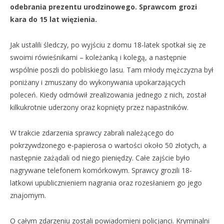
odebrania prezentu urodzinowego. Sprawcom grozi
kara do 15 lat więzienia.
Jak ustalili śledczy, po wyjściu z domu 18-latek spotkał się ze
swoimi rówieśnikami – koleżanką i kolegą, a następnie
wspólnie poszli do pobliskiego lasu. Tam młody mężczyzna był
poniżany i zmuszany do wykonywania upokarzających
poleceń. Kiedy odmówił zrealizowania jednego z nich, został
kilkukrotnie uderzony oraz kopnięty przez napastników.
W trakcie zdarzenia sprawcy zabrali należącego do
pokrzywdzonego e-papierosa o wartości około 50 złotych, a
następnie zażądali od niego pieniędzy. Całe zajście było
nagrywane telefonem komórkowym. Sprawcy grozili 18-
latkowi upublicznieniem nagrania oraz rozesłaniem go jego
znajomym.
O całym zdarzeniu zostali powiadomieni policjanci. Kryminalni