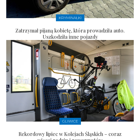
KRYMINAŁKI
Zatrzymał pijaną kobietę, która prowadziła auto.
Uszkodziła inne pojazdy
GLIWICE
Rekordowy lipiec w Kolejach Śląskich – coraz