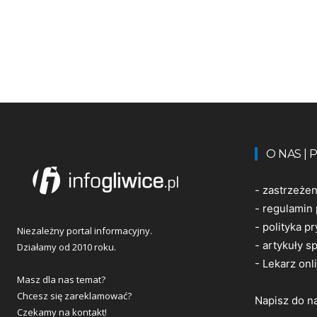
O NAS |
-
zastrzeże
-
regulamin 
-
polityka p
Niezależny portal informacyjny.
-
artykuły 
Działamy od 2010 roku.
-
Lekarz onl
Masz dla nas temat?
Chcesz się zareklamować?
Napisz do n
Czekamy na kontakt!