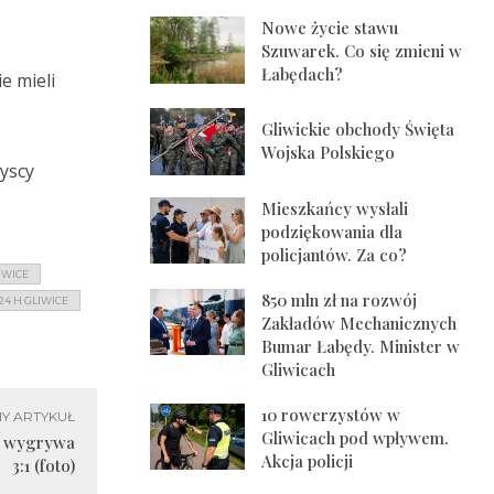
Nowe życie stawu
.
Szuwarek. Co się zmieni w
Łabędach?
e mieli
Gliwickie obchody Święta
Wojska Polskiego
zyscy
Mieszkańcy wysłali
podziękowania dla
policjantów. Za co?
IWICE
850 mln zł na rozwój
4 H GLIWICE
Zakładów Mechanicznych
Bumar Łabędy. Minister w
Gliwicach
10 rowerzystów w
Y ARTYKUŁ
Gliwicach pod wpływem.
st wygrywa
Akcja policji
3:1 (foto)