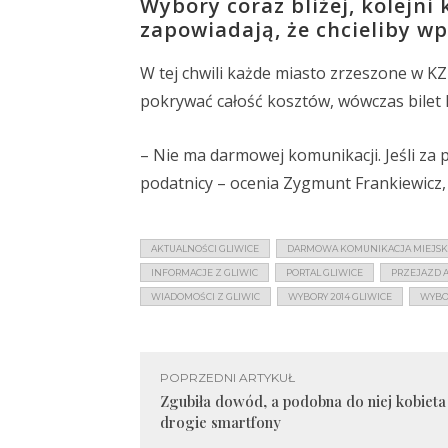
Wybory coraz bliżej, kolejni
zapowiadają, że chcieliby w
W tej chwili każde miasto zrzeszone w K
pokrywać całość kosztów, wówczas bilet
– Nie ma darmowej komunikacji. Jeśli za pr
podatnicy – ocenia Zygmunt Frankiewicz, 
AKTUALNOŚCI GLIWICE
DARMOWA KOMUNIKACJA MIEJSK
INFORMACJE Z GLIWIC
PORTAL GLIWICE
PRZEJAZD 
WIADOMOŚCI Z GLIWIC
WYBORY 2014 GLIWICE
WYBO
POPRZEDNI ARTYKUŁ
Zgubiła dowód, a podobna do niej kobieta 
drogie smartfony