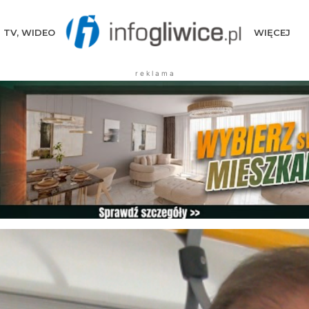
TV, WIDEO
WIĘCEJ
r e k l a m a