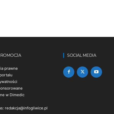
 PROMOCJA
SOCIAL MEDIA
nia prawne
portalu
rywatności
sponsorowane
ine w Dimedic
as:
redakcja@infogliwice.pl