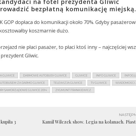
 kandydaci na fotel prezydenta Gliwic
prowadzić bezpłatną komunikację miejską
ZK GOP dopłaca do komunikacji około 70%. Gdyby pasażerowi
 kosztowałby koszmarnie dużo.
zejazd nie płaci pasażer, to płaci ktoś inny – najczęściej ws
prezydent Gliwic.
A GLIWICE
DARMOWE AUTOBUSY GLIWICE
GLIWICE
INFO GLIWICE
INFOGL
AUTOBUSEM ZA DARMO GLIWICE
TELEWIZJA GLIWICE
TV GLIWICE
WIADOMOŚCI 2
RY SAMORZĄDOWE GLIWICE 2014
ZYGMUNT FRANKIEWICZ
NASTĘPN
kupiła 3
Kamil Wilczek show. Legia na kolanach. Pia