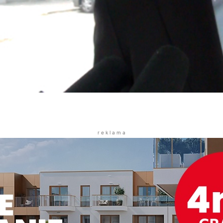
r e k l a m a