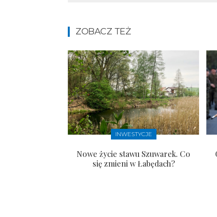
ZOBACZ TEŻ
INWESTYCJE
Nowe życie stawu Szuwarek. Co
się zmieni w Łabędach?