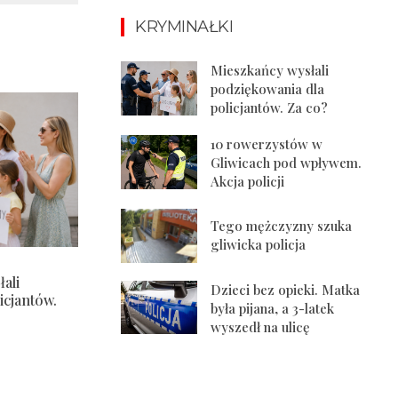
KRYMINAŁKI
Mieszkańcy wysłali
podziękowania dla
policjantów. Za co?
10 rowerzystów w
Gliwicach pod wpływem.
Akcja policji
Tego mężczyzny szuka
gliwicka policja
ali
Dzieci bez opieki. Matka
icjantów.
była pijana, a 3-latek
wyszedł na ulicę