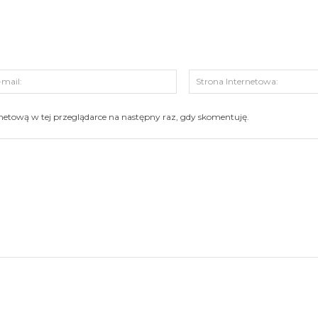
s:
E-
mail:
ernetową w tej przeglądarce na następny raz, gdy skomentuję.