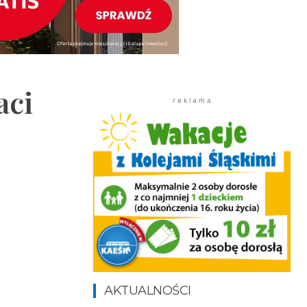
aci
r e k l a m a
AKTUALNOŚCI