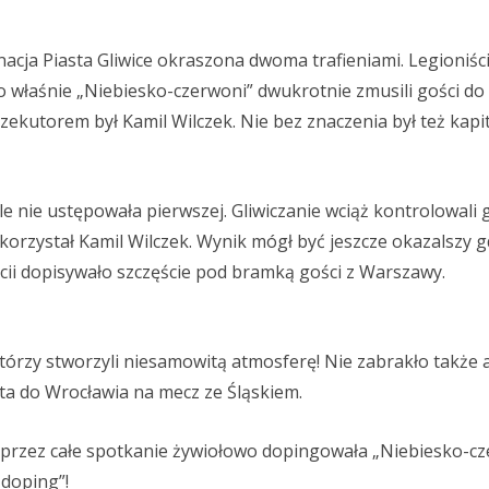
cja Piasta Gliwice okraszona dwoma trafieniami. Legioniśc
 to właśnie „Niebiesko-czerwoni” dwukrotnie zmusili gości do
ekutorem był Kamil Wilczek. Nie bez znaczenia był też kapi
e nie ustępowała pierwszej. Gliwiczanie wciąż kontrolowali g
ykorzystał Kamil Wilczek. Wynik mógł być jeszcze okazalszy 
ii dopisywało szczęście pod bramką gości z Warszawy.
którzy stworzyli niesamowitą atmosferę! Nie zabrakło także a
ta do Wrocławia na mecz ze Śląskiem.
 przez całe spotkanie żywiołowo dopingowała „Niebiesko-c
 doping”!