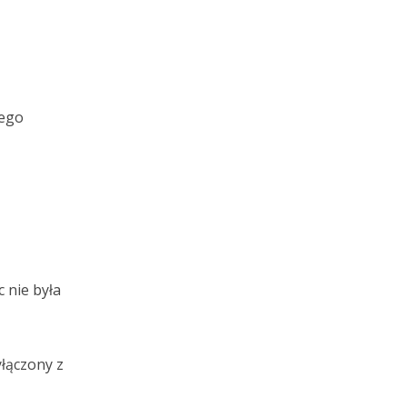
iego
 nie była
łączony z