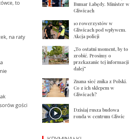
cówce, to
Bumar Łabędy. Minister w
Gliwicach
10 rowerzystów w
Gliwicach pod wpływem.
Akcja policji
ek, na raty
„To ostatni moment, by to
zrobić. Prosimy o
 a
przekazanie tej informacji
dalej”
nie
Znana sieć znika z Polski.
Co z ich sklepem w
Gliwicach?
iak
nsorów gości
Dzisiaj rusza budowa
ronda w centrum Gliwic
KRYMINAŁKI