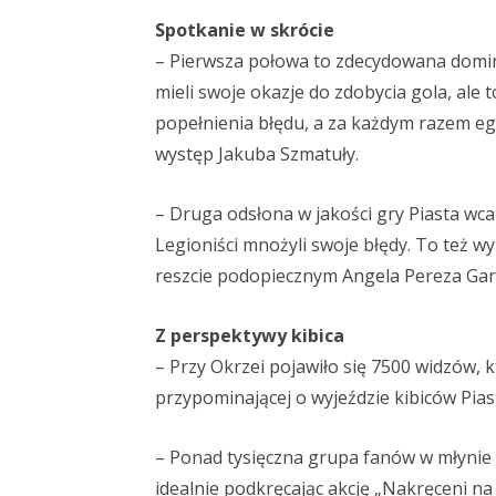
Spotkanie w skrócie
– Pierwsza połowa to zdecydowana domina
mieli swoje okazje do zdobycia gola, ale
popełnienia błędu, a za każdym razem egz
występ Jakuba Szmatuły.
– Druga odsłona w jakości gry Piasta wcal
Legioniści mnożyli swoje błędy. To też w
reszcie podopiecznym Angela Pereza Garc
Z perspektywy kibica
– Przy Okrzei pojawiło się 7500 widzów, 
przypominającej o wyjeździe kibiców Pias
– Ponad tysięczna grupa fanów w młynie
idealnie podkręcając akcję „Nakręceni na