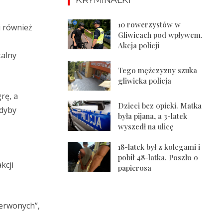
10 rowerzystów w
i również
Gliwicach pod wpływem.
Akcja policji
talny
Tego mężczyzny szuka
gliwicka policja
rę, a
Dzieci bez opieki. Matka
gdyby
była pijana, a 3-latek
wyszedł na ulicę
18-latek był z kolegami i
pobił 48-latka. Poszło o
kcji
papierosa
zerwonych”,