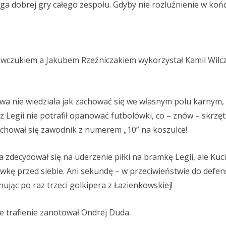
ga dobrej gry całego zespołu. Gdyby nie rozluźnienie w koń
wczukiem a Jakubem Rzeźniczakiem wykorzystał Kamil Wilcz
awa nie wiedziała jak zachować się we własnym polu karnym,
 Legii nie potrafił opanować futbolówki, co – znów – skrzęt
achował się zawodnik z numerem „10” na koszulce!
zdecydował się na uderzenie piłki na bramkę Legii, ale Kuc
ówkę przed siebie. Ani sekundę – w przeciwieństwie do defe
nując po raz trzeci golkipera z Łazienkowskiej!
trafienie zanotował Ondrej Duda.