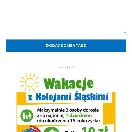
Komentarz:
r e k l a m a