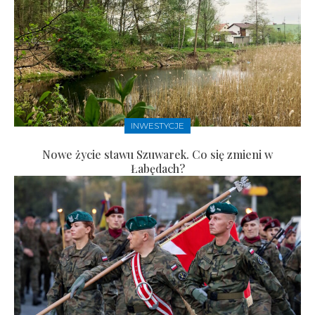
INWESTYCJE
Nowe życie stawu Szuwarek. Co się zmieni w
Łabędach?