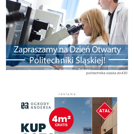
politechnika slaska do430
r e k l a m a