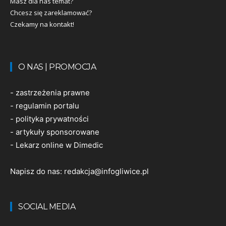
Masz dla nas temat?
Chcesz się zareklamować?
Czekamy na kontakt!
O NAS | PROMOCJA
-
zastrzeżenia prawne
-
regulamin portalu
-
polityka prywatności
-
artykuły sponsorowane
-
Lekarz online w Dimedic
Napisz do nas:
redakcja@infogliwice.pl
SOCIAL MEDIA