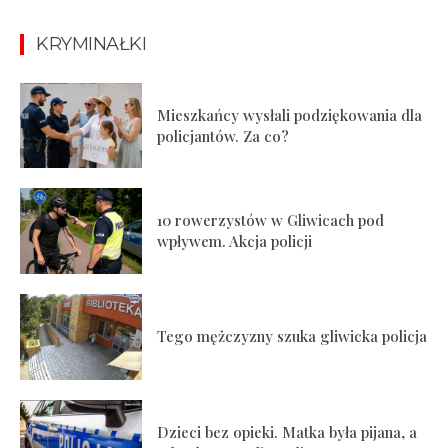
KRYMINAŁKI
Mieszkańcy wysłali podziękowania dla
policjantów. Za co?
10 rowerzystów w Gliwicach pod
wpływem. Akcja policji
Tego mężczyzny szuka gliwicka policja
Dzieci bez opieki. Matka była pijana, a