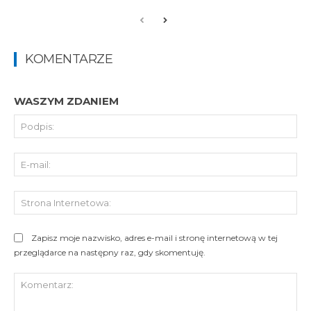
KOMENTARZE
WASZYM ZDANIEM
Pod
E-
mai
St
Int
Zapisz moje nazwisko, adres e-mail i stronę internetową w tej
przeglądarce na następny raz, gdy skomentuję.