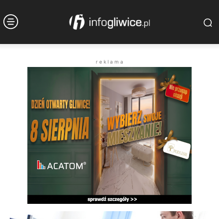
r e k l a m a