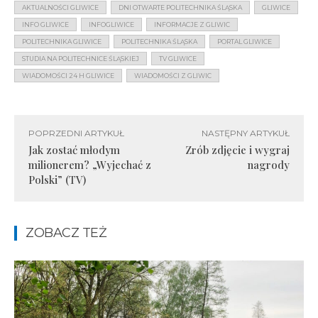
AKTUALNOŚCI GLIWICE
DNI OTWARTE POLITECHNIKA ŚLĄSKA
GLIWICE
INFO GLIWICE
INFOGLIWICE
INFORMACJE Z GLIWIC
POLITECHNIKA GLIWICE
POLITECHNIKA ŚLĄSKA
PORTAL GLIWICE
STUDIA NA POLITECHNICE ŚLĄSKIEJ
TV GLIWICE
WIADOMOŚCI 24 H GLIWICE
WIADOMOŚCI Z GLIWIC
POPRZEDNI ARTYKUŁ
NASTĘPNY ARTYKUŁ
Jak zostać młodym
Zrób zdjęcie i wygraj
milionerem? „Wyjechać z
nagrody
Polski” (TV)
ZOBACZ TEŻ