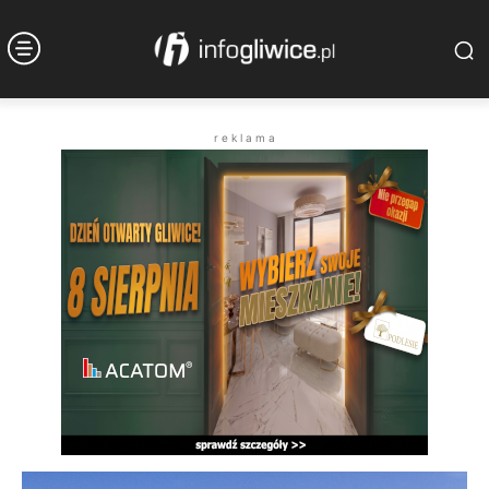
r e k l a m a