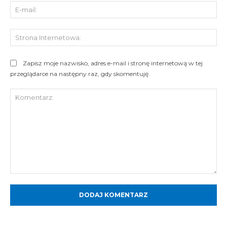
E-
mai
St
Int
Zapisz moje nazwisko, adres e-mail i stronę internetową w tej
przeglądarce na następny raz, gdy skomentuję.
Komentarz: