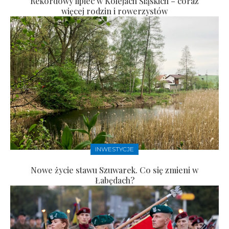
Rekordowy lipiec w Kolejach Śląskich – coraz
więcej rodzin i rowerzystów
INWESTYCJE
Nowe życie stawu Szuwarek. Co się zmieni w
Łabędach?