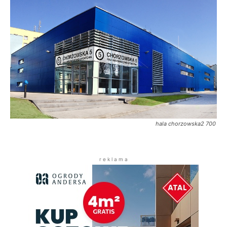
hala chorzowska2 700
r e k l a m a