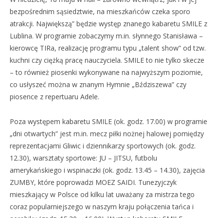
bezpośrednim sąsiedztwie, na mieszkańców czeka sporo
atrakcji. Największą” będzie występ znanego kabaretu SMILE z
Lublina. W programie zobaczymy m.in. słynnego Stanisława –
kierowcę TIRa, realizację programu typu „talent show” od tzw.
kuchni czy ciężką pracę nauczyciela. SMILE to nie tylko skecze
– to również piosenki wykonywane na najwyższym poziomie,
co usłyszeć można w znanym Hymnie „Bździszewa” czy
piosence z repertuaru Adele.
Poza występem kabaretu SMILE (ok. godz. 17.00) w programie
„dni otwartych” jest m.in. mecz piłki nożnej halowej pomiędzy
reprezentacjami Gliwic i dziennikarzy sportowych (ok. godz.
12.30), warsztaty sportowe: JU – JITSU, futbolu
amerykańskiego i wspinaczki (ok. godz. 13.45 – 14.30), zajęcia
ZUMBY, które poprowadzi MOEZ SAIDI. Tunezyjczyk
mieszkający w Polsce od kilku lat uważany za mistrza tego
coraz popularniejszego w naszym kraju połączenia tańca i