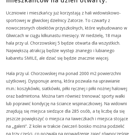
mieszkańców na dzień otwarty.
Uczniowie i mieszkańcy już korzystają z hali widowiskowo-
sportowej w gliwickiej dzielnicy Zatorze. To czwarty z
nowoczesnych obiektów przyszkolnych, które wybudowano w
Gliwicach w ciągu kilkunastu miesięcy. W niedzielę, 18 maja
hala przy ul. Chorzowskiej 5 będzie otwarta dla wszystkich.
Największą atrakcją będzie występ znanego i lubianego
kabaretu SMILE, ale dziać się będzie znacznie więcej.
Hala przy ul. Chorzowskiej ma ponad 2000 m2 powierzchni
użytkowej. Dysponuje areną, która pozwala na uprawianie
m.in.: koszykówki, siatkówki, piłki ręcznej i piłki nożnej halowej
oraz badmintona. Można tam również trenować sporty walki
lub poprawić kondycję na ściance wspinaczkowej. Na widowni
znajdują się miejsca siedzące dla 285 osób, a tę liczbę da się
jeszcze powiększyć o miejsca na ławeczkach i miejsca stojące
na „galerii”. Z kolei w trakcie ćwiczeń boisko można podzielić
na trzy części, co pozwala na prowadzenie zajęć równocześnie