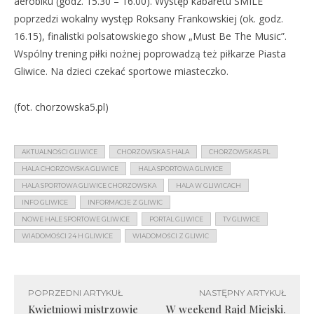
aerobiku (godz. 15.30 – 16.00). Występ kabaretu SMILE
poprzedzi wokalny występ Roksany Frankowskiej (ok. godz.
16.15), finalistki polsatowskiego show „Must Be The Music”.
Wspólny trening piłki nożnej poprowadzą też piłkarze Piasta
Gliwice. Na dzieci czekać sportowe miasteczko.
(fot. chorzowska5.pl)
AKTUALNOŚCI GLIWICE
CHORZOWSKA 5 HALA
CHORZOWSKA5.PL
HALA CHORZOWSKA GLIWICE
HALA SPORTOWA GLIWICE
HALA SPORTOWA GLIWICE CHORZOWSKA
HALA W GLIWICACH
INFO GLIWICE
INFORMACJE Z GLIWIC
NOWE HALE SPORTOWE GLIWICE
PORTAL GLIWICE
TV GLIWICE
WIADOMOŚCI 24 H GLIWICE
WIADOMOŚCI Z GLIWIC
POPRZEDNI ARTYKUŁ
NASTĘPNY ARTYKUŁ
Kwietniowi mistrzowie
W weekend Rajd Miejski.