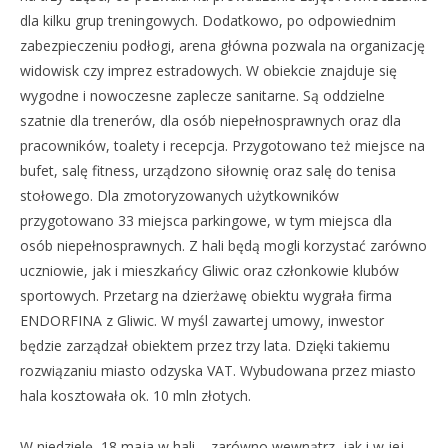
dla kilku grup treningowych. Dodatkowo, po odpowiednim
zabezpieczeniu podłogi, arena główna pozwala na organizację
widowisk czy imprez estradowych. W obiekcie znajduje się
wygodne i nowoczesne zaplecze sanitarne. Są oddzielne
szatnie dla trenerów, dla osób niepełnosprawnych oraz dla
pracowników, toalety i recepcja. Przygotowano też miejsce na
bufet, salę fitness, urządzono siłownię oraz salę do tenisa
stołowego. Dla zmotoryzowanych użytkowników
przygotowano 33 miejsca parkingowe, w tym miejsca dla
osób niepełnosprawnych. Z hali będą mogli korzystać zarówno
uczniowie, jak i mieszkańcy Gliwic oraz członkowie klubów
sportowych. Przetarg na dzierżawę obiektu wygrała firma
ENDORFINA z Gliwic. W myśl zawartej umowy, inwestor
będzie zarządzał obiektem przez trzy lata. Dzięki takiemu
rozwiązaniu miasto odzyska VAT. Wybudowana przez miasto
hala kosztowała ok. 10 mln złotych.
W niedzielę, 18 maja w hali – zarówno wewnątrz, jak i w jej