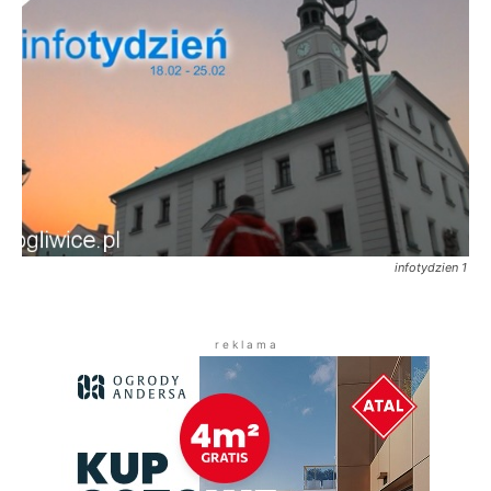
infotydzien 1
r e k l a m a