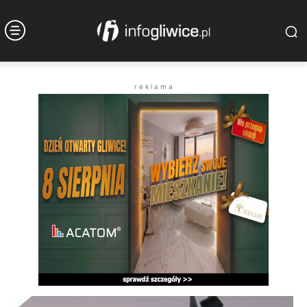
r e k l a m a