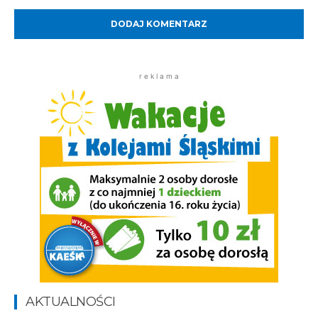
Komentarz:
r e k l a m a
AKTUALNOŚCI