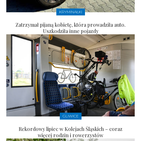
KRYMINAŁKI
Zatrzymał pijaną kobietę, która prowadziła auto.
Uszkodziła inne pojazdy
GLIWICE
Rekordowy lipiec w Kolejach Śląskich – coraz
więcej rodzin i rowerzystów