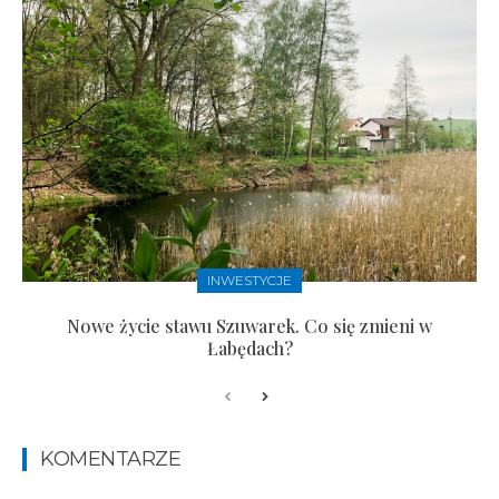
INWESTYCJE
Nowe życie stawu Szuwarek. Co się zmieni w
Łabędach?
KOMENTARZE