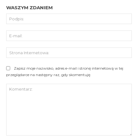
WASZYM ZDANIEM
Pod
E-
mai
St
Int
Zapisz moje nazwisko, adres e-mail i stronę internetową w tej
przeglądarce na następny raz, gdy skomentuję.