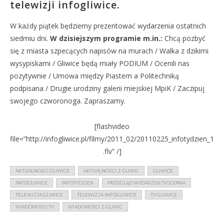
telewizji infogliwice.
W każdy piątek będziemy prezentować wydarzenia ostatnich
siedmiu dni.
W dzisiejszym programie m.in.:
Chcą pozbyć
się z miasta szpecących napisów na murach / Walka z dzikimi
wysypiskami / Gliwice będą miały PODIUM / Ocenili nas
pozytywnie / Umowa między Piastem a Politechniką
podpisana / Drugie urodziny galerii miejskiej MpiK / Zaczipuj
swojego czworonoga. Zapraszamy.
[flashvideo
file=”http://infogliwice.pl/filmy/2011_02/20110225_infotydzien_1
.flv” /]
AKTUALNOŚCI GLIWICE
AKTUALNOŚCI Z GLIWIC
GLIWICE
INFOGLIWICE
INFOTYDZIEŃ
PRZEGLĄD WYDARZEŃ TYGODNIA
TELEWIZJA GLIWICE
TELEWIZJA INFOGLIWICE
TV GLIWICE
WIADOMOŚCI TV
WIADOMOŚCI Z GLIWIC