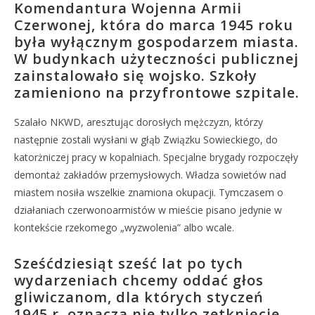
Komendantura Wojenna Armii
Czerwonej, która do marca 1945 roku
była wyłącznym gospodarzem miasta.
W budynkach użyteczności publicznej
zainstalowało się wojsko. Szkoły
zamieniono na przyfrontowe szpitale.
Szalało NKWD, aresztując dorosłych mężczyzn, którzy
następnie zostali wysłani w głąb Związku Sowieckiego, do
katorżniczej pracy w kopalniach. Specjalne brygady rozpoczęły
demontaż zakładów przemysłowych. Władza sowietów nad
miastem nosiła wszelkie znamiona okupacji. Tymczasem o
działaniach czerwonoarmistów w mieście pisano jedynie w
kontekście rzekomego „wyzwolenia” albo wcale.
Sześćdziesiąt sześć lat po tych
wydarzeniach chcemy oddać głos
gliwiczanom, dla których styczeń
1945 r. oznacza nie tylko zetknięcie