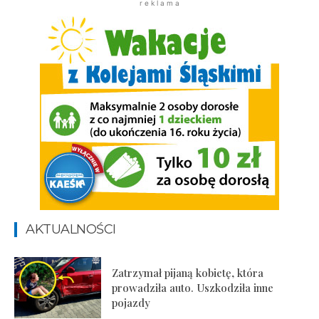
r e k l a m a
AKTUALNOŚCI
Zatrzymał pijaną kobietę, która
prowadziła auto. Uszkodziła inne
pojazdy