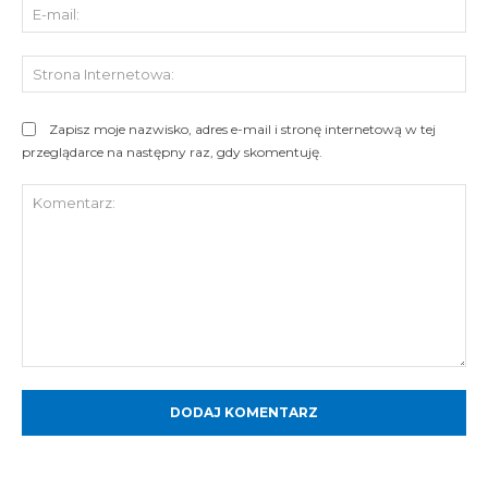
E-
mai
St
Int
Zapisz moje nazwisko, adres e-mail i stronę internetową w tej
przeglądarce na następny raz, gdy skomentuję.
Komentarz: