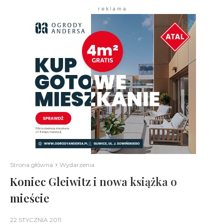
r e k l a m a
Strona główna
Wydarzenia
Koniec Gleiwitz i nowa książka o
mieście
22 STYCZNIA 2011