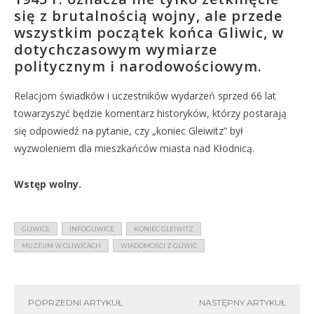
się z brutalnością wojny, ale przede
wszystkim początek końca Gliwic, w
dotychczasowym wymiarze
politycznym i narodowościowym.
Relacjom świadków i uczestników wydarzeń sprzed 66 lat
towarzyszyć będzie komentarz historyków, którzy postarają
się odpowiedź na pytanie, czy „koniec Gleiwitz” był
wyzwoleniem dla mieszkańców miasta nad Kłodnicą.
Wstęp wolny.
GLIWICE
INFOGLIWICE
KONIEC GLEIWITZ
MUZEUM W GLIWICACH
WIADOMOŚCI Z GLIWIC
POPRZEDNI ARTYKUŁ
NASTĘPNY ARTYKUŁ