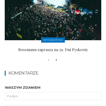
WYDARZENIA
Rossmann zaprasza na 39. Dni Pyskowic
KOMENTARZE
WASZYM ZDANIEM
Pod