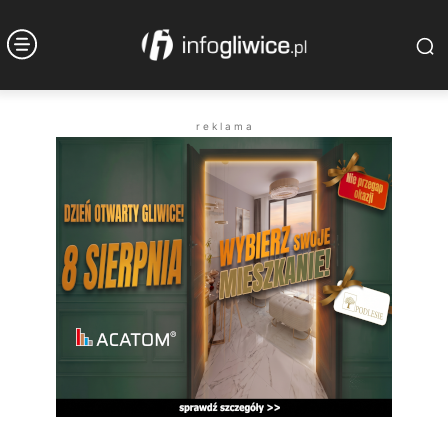
r e k l a m a