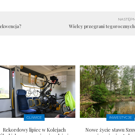
NASTĘPN
frekwencja?
Wielcy przegrani tegorocznyc
GLIWICE
INWESTYCJE
Rekordowy lipiec w Kolejach
Nowe życie stawu Szu