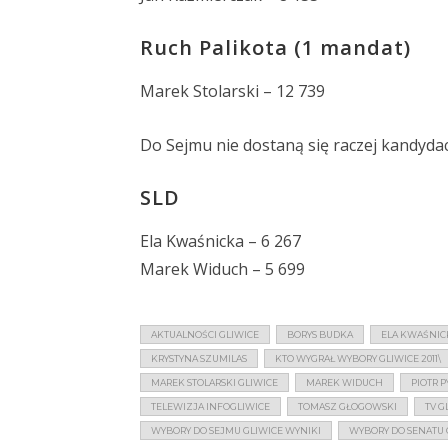
Ruch Palikota (1 mandat)
Marek Stolarski – 12 739
Do Sejmu nie dostaną się raczej kandydac
SLD
Ela Kwaśnicka – 6 267
Marek Widuch – 5 699
AKTUALNOŚCI GLIWICE
BORYS BUDKA
ELA KWAŚNIC
KRYSTYNA SZUMILAS
KTO WYGRAŁ WYBORY GLIWICE 2011\
MAREK STOLARSKI GLIWICE
MAREK WIDUCH
PIOTR P
TELEWIZJA INFOGLIWICE
TOMASZ GŁOGOWSKI
TV G
WYBORY DO SEJMU GLIWICE WYNIKI
WYBORY DO SENATU G