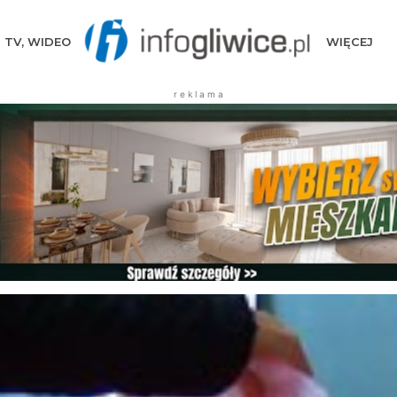
TV, WIDEO
WIĘCEJ
r e k l a m a