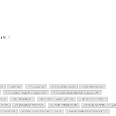
i SLD.
KA
GLIWICE
INFOGLIWICE
JAN KAŹMIERCZAK
JERZY POLACZEK
KTO ZOSTAŁ POSŁEM GLIWICE 2011
KTO ZOSTAŁ SENATOREM GLIWICE 2011
YZIK
PORTAL GLIWICE
POSŁOWIE GLIWICE WYNIKI
TELEWIZJA GLIWICE
LIWICE
WIADOMOŚCI Z GLIWIC
WYBORY 2011 GLIWICE
WYBORY DO SEJMU GLIWI
LIWICE 2011
WYNIKI WYBORÓW 2011 GLIWICE
WYNIKI WYBORÓW GLIWICE 2011