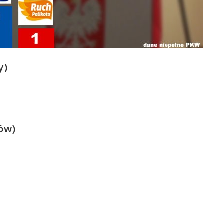
y)
ów)