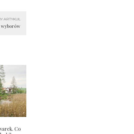
Y ARTYKUŁ
h wyborów
warek. Co