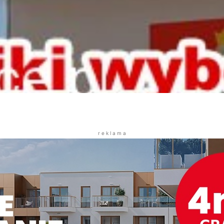
r e k l a m a