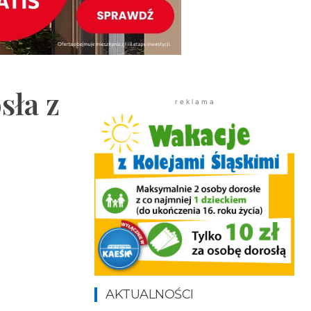
sła z
r e k l a m a
AKTUALNOŚCI