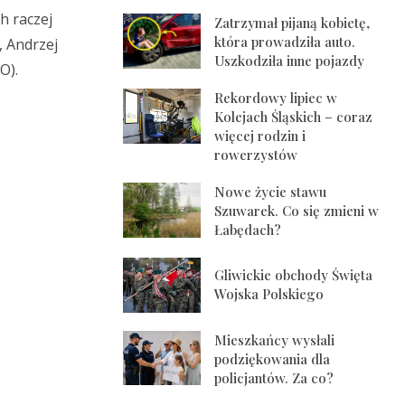
h raczej
Zatrzymał pijaną kobietę,
która prowadziła auto.
, Andrzej
Uszkodziła inne pojazdy
O).
Rekordowy lipiec w
Kolejach Śląskich – coraz
więcej rodzin i
rowerzystów
Nowe życie stawu
Szuwarek. Co się zmieni w
Łabędach?
Gliwickie obchody Święta
Wojska Polskiego
Mieszkańcy wysłali
podziękowania dla
policjantów. Za co?