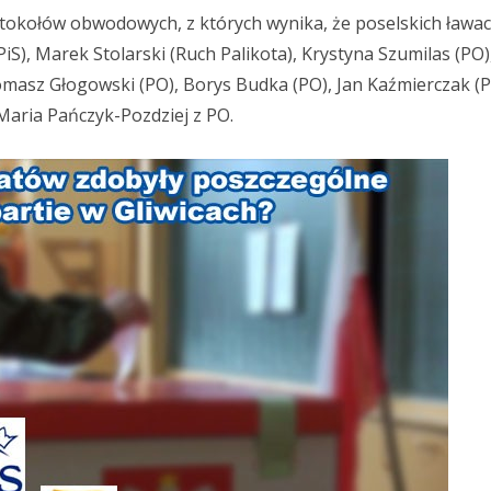
tokołów obwodowych, z których wynika, że poselskich ławac
 (PiS), Marek Stolarski (Ruch Palikota), Krystyna Szumilas (PO)
omasz Głogowski (PO), Borys Budka (PO), Jan Kaźmierczak (P
Maria Pańczyk-Pozdziej z PO.