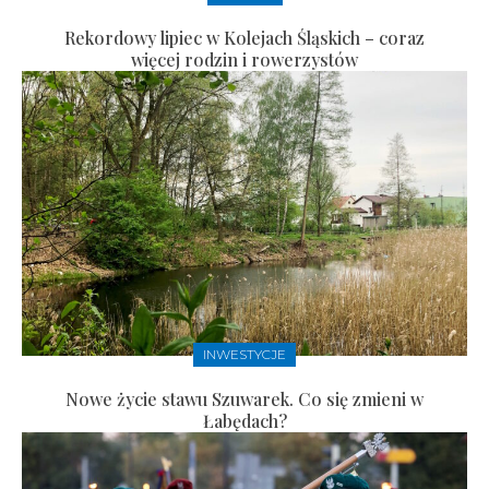
Rekordowy lipiec w Kolejach Śląskich – coraz
więcej rodzin i rowerzystów
INWESTYCJE
Nowe życie stawu Szuwarek. Co się zmieni w
Łabędach?