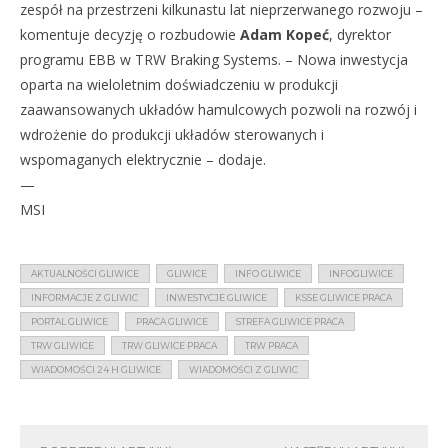
zespół na przestrzeni kilkunastu lat nieprzerwanego rozwoju –
komentuje decyzję o rozbudowie
Adam Kopeć
, dyrektor
programu EBB w TRW Braking Systems. – Nowa inwestycja
oparta na wieloletnim doświadczeniu w produkcji
zaawansowanych układów hamulcowych pozwoli na rozwój i
wdrożenie do produkcji układów sterowanych i
wspomaganych elektrycznie – dodaje.
—
MSI
AKTUALNOŚCI GLIWICE
GLIWICE
INFO GLIWICE
INFOGLIWICE
INFORMACJE Z GLIWIC
INWESTYCJE GLIWICE
KSSE GLIWICE PRACA
PORTAL GLIWICE
PRACA GLIWICE
STREFA GLIWICE PRACA
TRW GLIWICE
TRW GLIWICE PRACA
TRW PRACA
WIADOMOŚCI 24 H GLIWICE
WIADOMOŚCI Z GLIWIC