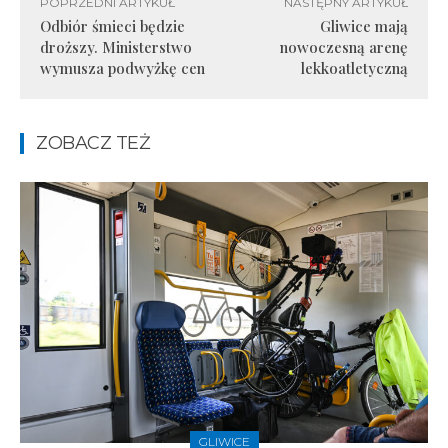
POPRZEDNI ARTYKUŁ
NASTĘPNY ARTYKUŁ
Odbiór śmieci będzie
Gliwice mają
droższy. Ministerstwo
nowoczesną arenę
wymusza podwyżkę cen
lekkoatletyczną
ZOBACZ TEŻ
GLIWICE