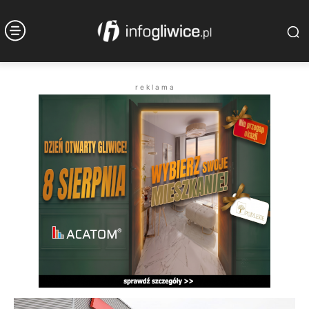
r e k l a m a