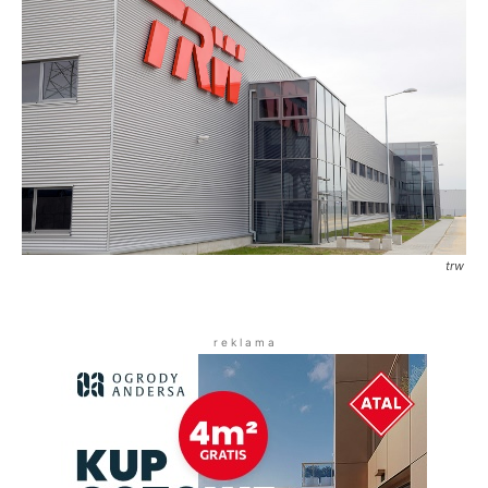
trw
r e k l a m a