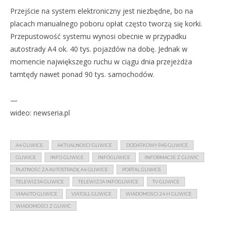
Przejście na system elektroniczny jest niezbędne, bo na
placach manualnego poboru opłat często tworzą się korki.
Przepustowość systemu wynosi obecnie w przypadku
autostrady A4 ok. 40 tys. pojazdów na dobę. Jednak w
momencie największego ruchu w ciągu dnia przejeżdża
tamtędy nawet ponad 90 tys. samochodów.
—
wideo: newseria.pl
A4 GLIWICE
AKTUALNOŚCI GLIWICE
DODATKOWY PAS GLIWICE
GLIWICE
INFO GLIWICE
INFOGLIWICE
INFORMACJE Z GLIWIC
PŁATNOŚĆ ZA AUTOSTRADĘ A4 GLIWICE
PORTAL GLIWICE
TELEWIZJA GLIWICE
TELEWIZJA INFOGLIWICE
TV GLIWICE
VIAAUTO GLIWICE
VIATOLL GLIWICE
WIADOMOŚCI 24 H GLIWICE
WIADOMOŚCI Z GLIWIC