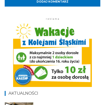
r e k l a m a
AKTUALNOŚCI