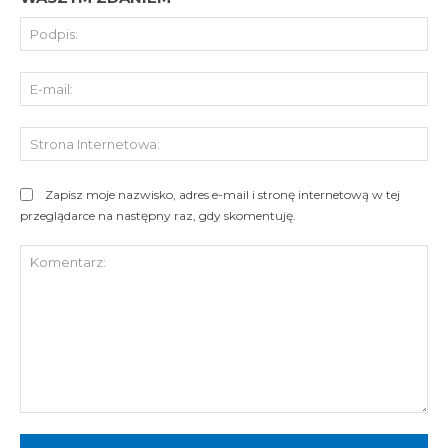
Pod
E-
mai
St
Int
Zapisz moje nazwisko, adres e-mail i stronę internetową w tej
przeglądarce na następny raz, gdy skomentuję.
Komentarz: