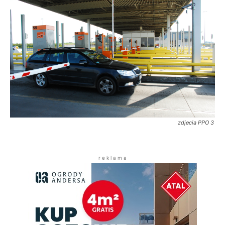
zdjecia PPO 3
r e k l a m a