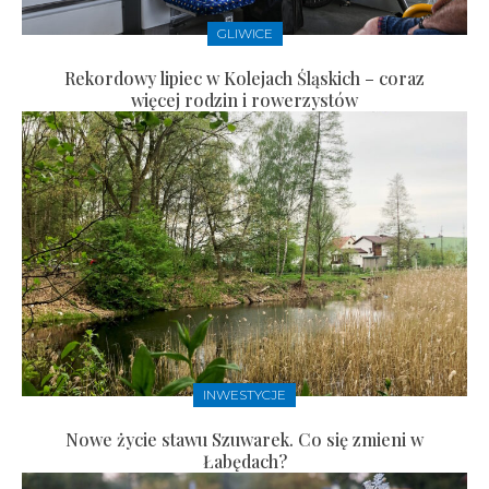
GLIWICE
Rekordowy lipiec w Kolejach Śląskich – coraz
więcej rodzin i rowerzystów
INWESTYCJE
Nowe życie stawu Szuwarek. Co się zmieni w
Łabędach?