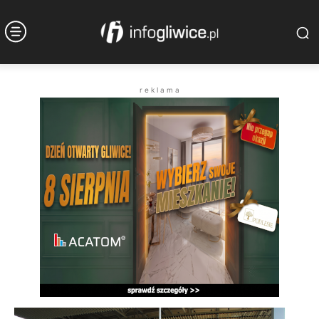
r e k l a m a