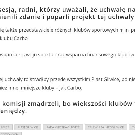
esją, radni, którzy uważali, że uchwałę n
nili zdanie i poparli projekt tej uchwały
 się także przedstawiciele różnych klubów sportowych m.in. p
 klubu Carbo.
 wsparcia rozwoju sportu oraz wsparcia finansowego klubów
 tej uchwały to straciłby przede wszystkim Piast Gliwice, bo ni
nież inne, mniejsze kluby – jak Carbo.
e komisji zmądrzeli, bo większości klubów
ieniędzy.
LIWICE
PIAST GLIWICE
RADA MIEJSKA GLIWICE
TELEWIZJA INFOGLIWICE
T
SPORTOWYCH