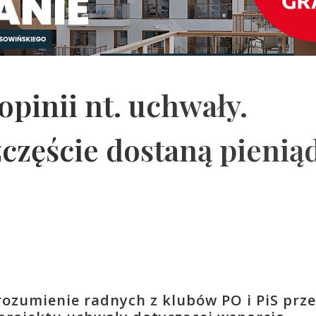
pinii nt. uchwały.
częście dostaną pienią
rozumienie radnych z klubów PO i PiS prze