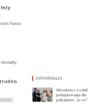
ależy
.
rezes Piasta
e dostałby
KRYMINAŁKI
 trudno
Mieszkańcy wysłali
podziękowania dla
policjantów. Za co?
V GLIWICE