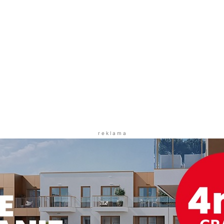
r e k l a m a