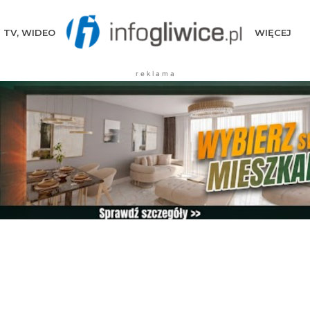
TV, WIDEO
WIĘCEJ
r e k l a m a