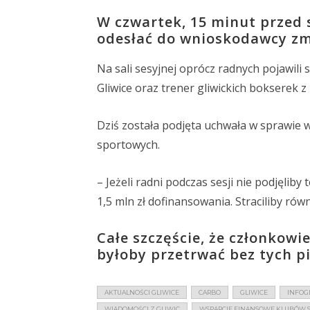
W czwartek, 15 minut przed s
odesłać do wnioskodawcy zmie
Na sali sesyjnej oprócz radnych pojawili
Gliwice oraz trener gliwickich bokserek z
Dziś została podjęta uchwała w sprawie
sportowych.
– Jeżeli radni podczas sesji nie podjęliby
1,5 mln zł dofinansowania. Straciliby rów
Całe szczęście, że członkowi
byłoby przetrwać bez tych p
AKTUALNOŚCI GLIWICE
CARBO
GLIWICE
INFOG
WIADOMOŚCI Z GLIWIC
WSPARCIE FINANSOWE KLUBÓW 