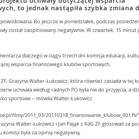
projektu uchwały dotyczącej wsparcia
ch, to jednak nastąpiła szybka zmiana d
spowodowana. Bo jeszcze w poniedziałek, podczas posiedzen
hwały został zaopiniowany negatywnie. W czwartek, 15 minut 
tarza dlaczego w ciągu trzech dni komisja edukacji, kultu
czącej wsparcia finansowego klubów sportowych.
, Grażyna Walter-Łukowicz, która również zasiada w tej kom
jpierw uchwała według radnych PO była nie do przyjęcia, a dzi
sko sportowe – mówiła Walter-Łukowicz.
iwice.pl/filmy/2011_03/20110318_finansowanie_klubow_001.flv” 
rażyna Walter-Łukowicz i Jan Pająk z KdG ZF głosowali za p
u komisji była za opinią negatywną.