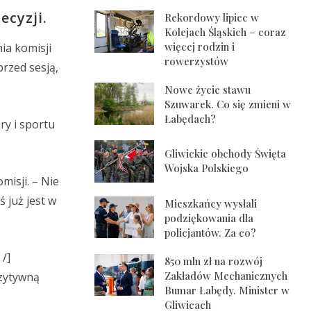
ecyzji.
Rekordowy lipiec w
Kolejach Śląskich – coraz
więcej rodzin i
ia komisji
rowerzystów
przed sesją,
Nowe życie stawu
Szuwarek. Co się zmieni w
Łabędach?
ry i sportu
Gliwickie obchody Święta
Wojska Polskiego
isji. – Nie
ś już jest w
Mieszkańcy wysłali
podziękowania dla
policjantów. Za co?
/]
850 mln zł na rozwój
Zakładów Mechanicznych
ozytywną
Bumar Łabędy. Minister w
Gliwicach