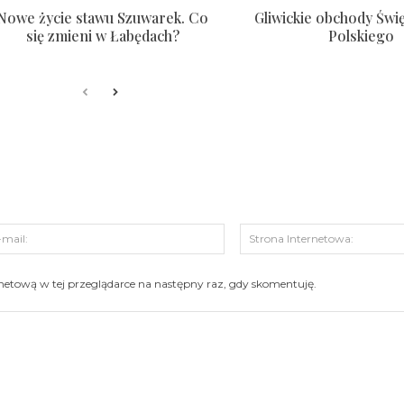
Nowe życie stawu Szuwarek. Co
Gliwickie obchody Świ
się zmieni w Łabędach?
Polskiego
s:
E-
mail:
ernetową w tej przeglądarce na następny raz, gdy skomentuję.