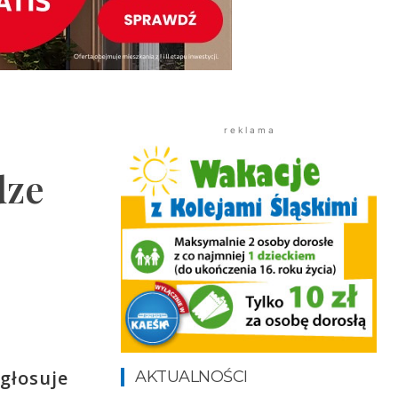
r e k l a m a
dze
głosuje
AKTUALNOŚCI