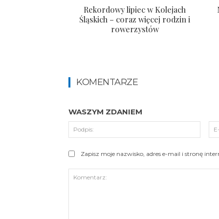
Rekordowy lipiec w Kolejach
Śląskich – coraz więcej rodzin i
rowerzystów
KOMENTARZE
WASZYM ZDANIEM
Podpi
Zapisz moje nazwisko, adres e-mail i stronę int