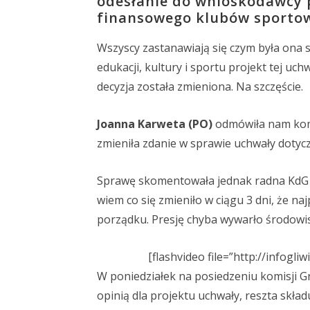
odesłanie do wnioskodawcy 
finansowego klubów sportowy
Wszyscy zastanawiają się czym była ona 
edukacji, kultury i sportu projekt tej uc
decyzja została zmieniona. Na szczęście.
Joanna Karweta (PO)
odmówiła nam komen
zmieniła zdanie w sprawie uchwały doty
Sprawę skomentowała jednak radna KdG ZF
wiem co się zmieniło w ciągu 3 dni, że na
porządku. Presję chyba wywarło środowi
[flashvideo file=”http://infogl
W poniedziałek na posiedzeniu komisji G
opinią dla projektu uchwały, reszta skład