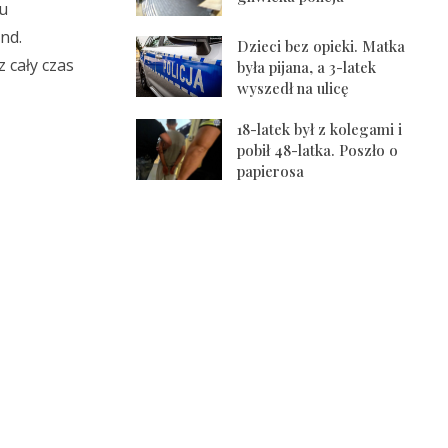
ku
nd.
Dzieci bez opieki. Matka
 cały czas
była pijana, a 3-latek
wyszedł na ulicę
18-latek był z kolegami i
pobił 48-latka. Poszło o
papierosa