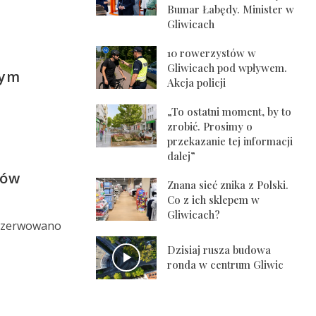
Bumar Łabędy. Minister w
Gliwicach
10 rowerzystów w
Gliwicach pod wpływem.
nym
Akcja policji
„To ostatni moment, by to
zrobić. Prosimy o
przekazanie tej informacji
dalej”
tów
Znana sieć znika z Polski.
Co z ich sklepem w
Gliwicach?
arezerwowano
Dzisiaj rusza budowa
ronda w centrum Gliwic