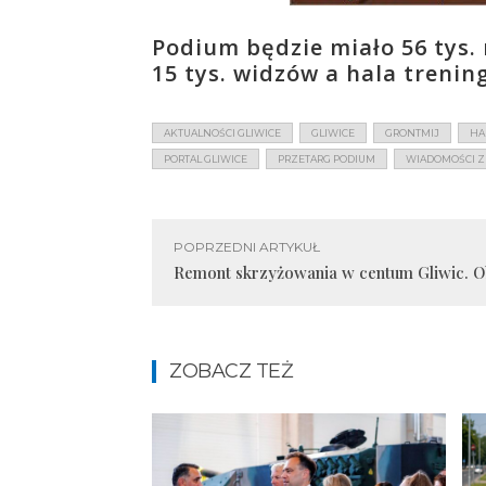
Podium będzie miało 56 tys.
15 tys. widzów a hala trening
AKTUALNOŚCI GLIWICE
GLIWICE
GRONTMIJ
HA
PORTAL GLIWICE
PRZETARG PODIUM
WIADOMOŚCI Z
POPRZEDNI ARTYKUŁ
Remont skrzyżowania w centum Gliwic. O
ZOBACZ TEŻ