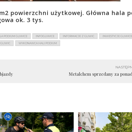
 m2 powierzchni użytkowej. Główna hala p
owa ok. 3 tys.
LA PODIUM GLIWICE
INFOGLIWICE
INFORMACJE Z GLIWIC
INWESTYCJE GLIWIC
 GLIWIC
WYKONAWCA HALI PODIUM
NASTĘPN
bjazdy
Metalchem sprzedany za ponad 