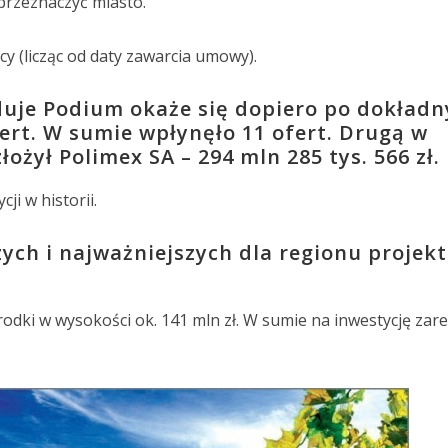
 przeznaczyć miasto.
y (licząc od daty zawarcia umowy).
duje Podium okaże się dopiero po dokład
rt. W sumie wpłynęło 11 ofert. Drugą w
łożył Polimex SA – 294 mln 285 tys. 566 zł.
ji w historii.
zych i najważniejszych dla regionu projek
środki w wysokości ok. 141 mln zł. W sumie na inwestycję z