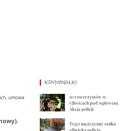
KRYMINAŁKI
10 rowerzystów w
cach, umowa
Gliwicach pod wpływem.
Akcja policji
mowy).
Tego mężczyzny szuka
gliwicka policja