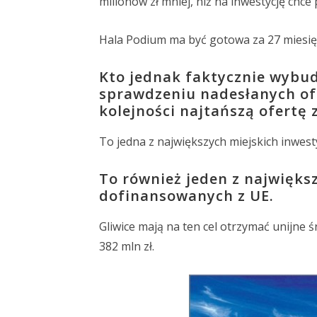
milionów zł mniej, niż na inwestycję chce
Hala Podium ma być gotowa za 27 miesięc
Kto jednak faktycznie wybu
sprawdzeniu nadesłanych ofe
kolejności najtańszą ofertę z
To jedna z największych miejskich inwestyc
To również jeden z najwięks
dofinansowanych z UE.
Gliwice mają na ten cel otrzymać unijne 
382 mln zł.