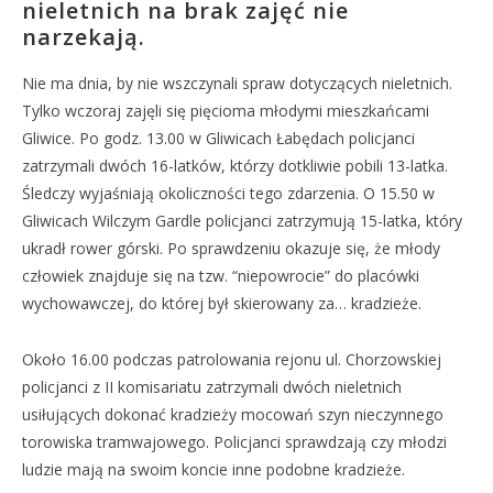
nieletnich na brak zajęć nie
narzekają.
Nie ma dnia, by nie wszczynali spraw dotyczących nieletnich.
Tylko wczoraj zajęli się pięcioma młodymi mieszkańcami
Gliwice. Po godz. 13.00 w Gliwicach Łabędach policjanci
zatrzymali dwóch 16-latków, którzy dotkliwie pobili 13-latka.
Śledczy wyjaśniają okoliczności tego zdarzenia. O 15.50 w
Gliwicach Wilczym Gardle policjanci zatrzymują 15-latka, który
ukradł rower górski. Po sprawdzeniu okazuje się, że młody
człowiek znajduje się na tzw. “niepowrocie” do placówki
wychowawczej, do której był skierowany za… kradzieże.
Około 16.00 podczas patrolowania rejonu ul. Chorzowskiej
policjanci z II komisariatu zatrzymali dwóch nieletnich
usiłujących dokonać kradzieży mocowań szyn nieczynnego
torowiska tramwajowego. Policjanci sprawdzają czy młodzi
ludzie mają na swoim koncie inne podobne kradzieże.