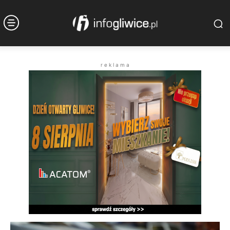
r e k l a m a