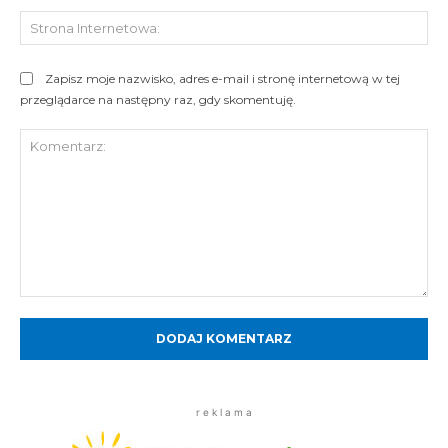
St
Int
Zapisz moje nazwisko, adres e-mail i stronę internetową w tej
przeglądarce na następny raz, gdy skomentuję.
Komentarz:
r e k l a m a