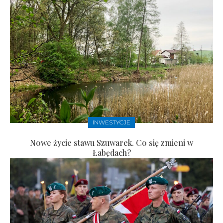
INWESTYCJE
Nowe życie stawu Szuwarek. Co się zmieni w
Łabędach?