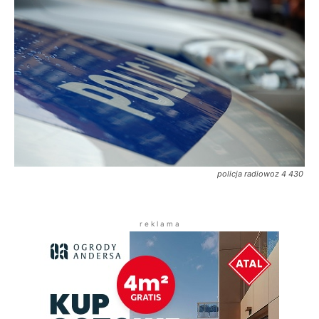
policja radiowoz 4 430
r e k l a m a