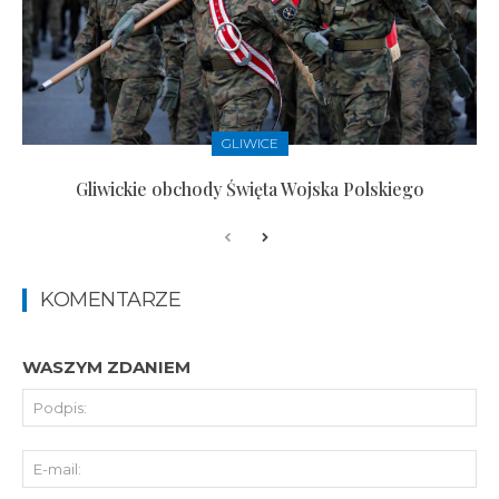
GLIWICE
Gliwickie obchody Święta Wojska Polskiego
KOMENTARZE
WASZYM ZDANIEM
Pod
E-
mai