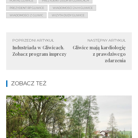
PORTAL GLIWICE
PREZYDENT DUDA W GLIWICACH
PREZYDENT RP GLIWICE
WIADOMOŚCI 24 H GLIWICE
WIADOMOŚCI Z GLIWIC
WIZYTA DUDY GLIWICE
POPRZEDNI ARTYKUŁ
NASTĘPNY ARTYKUŁ
Industriada w Gliwicach.
Gliwice mają kardiologię
Zobacz program imprezy
z prawdziwego
zdarzenia
ZOBACZ TEŻ