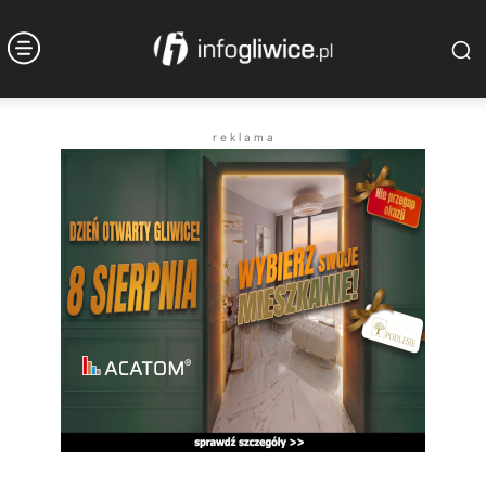
r e k l a m a