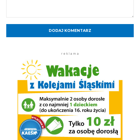
Komentarz:
r e k l a m a