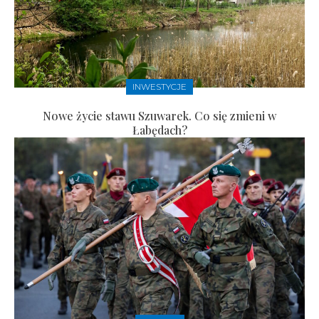
INWESTYCJE
Nowe życie stawu Szuwarek. Co się zmieni w
Łabędach?