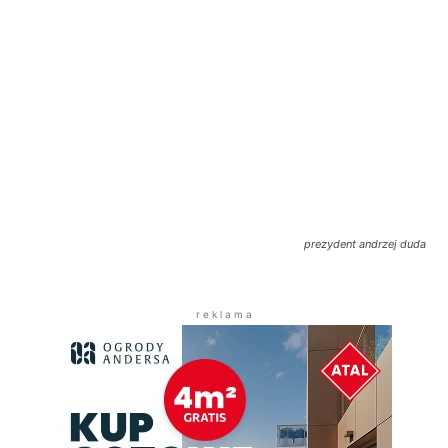
prezydent andrzej duda
r e k l a m a