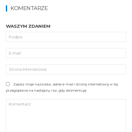
KOMENTARZE
WASZYM ZDANIEM
Pod
E-
mai
St
Int
Zapisz moje nazwisko, adres e-mail i stronę internetową w tej
przeglądarce na następny raz, gdy skomentuję.