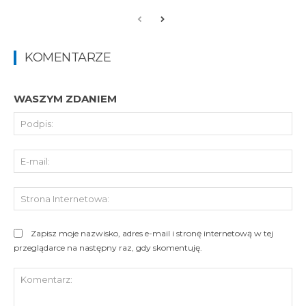
KOMENTARZE
WASZYM ZDANIEM
Pod
E-
mai
St
Int
Zapisz moje nazwisko, adres e-mail i stronę internetową w tej
przeglądarce na następny raz, gdy skomentuję.