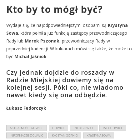
Kto by to mógł być?
Wydaje się, że najodpowiedniejszymi osobami są
Krystyna
Sowa
, która pełniła już funkcję zastępcy przewodniczącego
Rady lub
Marek Pszonak
, przewodniczący Rady w
poprzedniej kadencji. W kuluarach mówi się także, że może to
być
Michał Jaśniok
.
Czy jednak dojdzie do roszady w
Radzie Miejskiej dowiemy się na
kolejnej sesji. Póki co, nie wiadomo
nawet kiedy się ona odbędzie.
Łukasz Fedorczyk
AKTUALNOŚCI GLIWICE
GLIWICE
INFO GLIWICE
INFOGLIWICE
INFORMACJE Z GLIWIC
KAJETAN GORNIG
KRYSTYNA SOWA