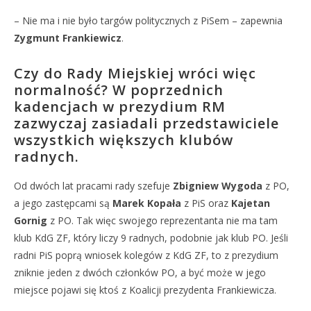
– Nie ma i nie było targów politycznych z PiSem – zapewnia
Zygmunt Frankiewicz
.
Czy do Rady Miejskiej wróci więc
normalność? W poprzednich
kadencjach w prezydium RM
zazwyczaj zasiadali przedstawiciele
wszystkich większych klubów
radnych.
Od dwóch lat pracami rady szefuje
Zbigniew Wygoda
z PO,
a jego zastępcami są
Marek Kopała
z PiS oraz
Kajetan
Gornig
z PO. Tak więc swojego reprezentanta nie ma tam
klub KdG ZF, który liczy 9 radnych, podobnie jak klub PO. Jeśli
radni PiS poprą wniosek kolegów z KdG ZF, to z prezydium
zniknie jeden z dwóch członków PO, a być może w jego
miejsce pojawi się ktoś z Koalicji prezydenta Frankiewicza.