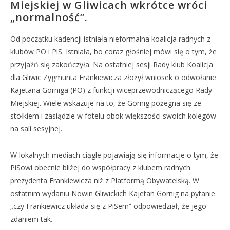
Miejskiej w Gliwicach wkrótce wróci
„normalność”.
Od początku kadencji istniała nieformalna koalicja radnych z
klubów PO i PiS. Istniała, bo coraz głośniej mówi się o tym, że
przyjaźń się zakończyła. Na ostatniej sesji Rady klub Koalicja
dla Gliwic Zygmunta Frankiewicza złożył wniosek o odwołanie
Kajetana Gorniga (PO) z funkcji wiceprzewodniczącego Rady
Miejskiej. Wiele wskazuje na to, że Gornig pożegna się ze
stołkiem i zasiądzie w fotelu obok większości swoich kolegów
na sali sesyjnej.
W lokalnych mediach ciągle pojawiają się informacje o tym, że
PiSowi obecnie bliżej do współpracy z klubem radnych
prezydenta Frankiewicza niż z Platformą Obywatelską. W
ostatnim wydaniu Nowin Gliwickich Kajetan Gornig na pytanie
„czy Frankiewicz układa się z PiSem” odpowiedział, że jego
zdaniem tak.