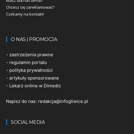
Masz dla nas temat?
Chcesz się zareklamować?
Czekamy na kontakt!
O NAS | PROMOCJA
-
zastrzeżenia prawne
-
regulamin portalu
-
polityka prywatności
-
artykuły sponsorowane
-
Lekarz online w Dimedic
Napisz do nas:
redakcja@infogliwice.pl
SOCIAL MEDIA