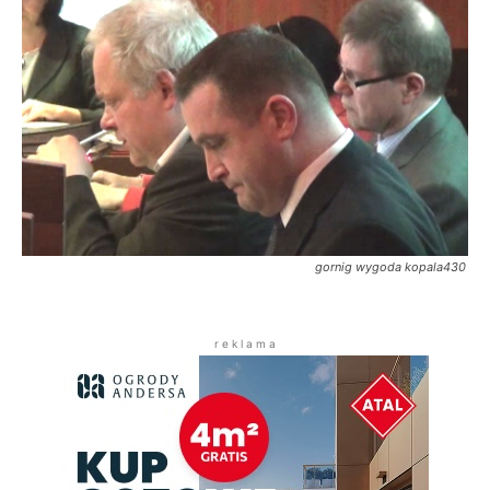
gornig wygoda kopala430
r e k l a m a