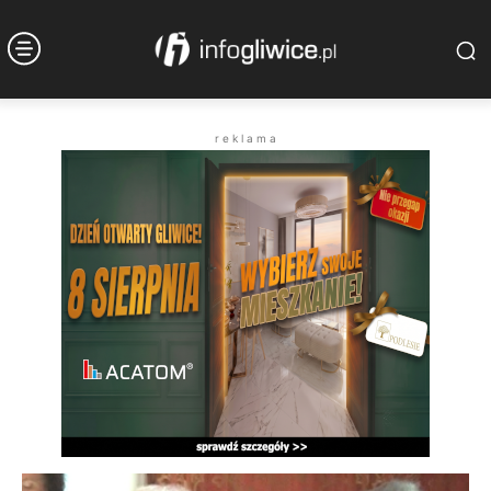
r e k l a m a