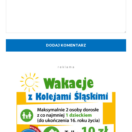
Komentarz:
r e k l a m a