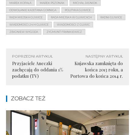
MAREK KOPAŁA
MAREK PSZONAK
MICHAŁ JAŚNIOK
ODWOŁANIE KAJETANA GORNIGA
POLITYKA GLIWICE
RADA MIEJSKA GLIWICE
RADA MIEJSKA W GLIWICACH
RADNI GLIWICE
WIADOMOŚCI 24 H GLIWICE
WIADOMOŚCI Z GLIWIC
ZBIGNIEW WYGODA
ZYGMUNT FRANKIEWICZ
POPRZEDNI ARTYKUŁ
NASTĘPNY ARTYKUŁ
Przyjaciele Aneczki
Kujawska zamknięta do
zachęcają do oddania 1%
końca 2013 roku, a
podatku (TV)
Portowa do końca 2014 r.
ZOBACZ TEŻ