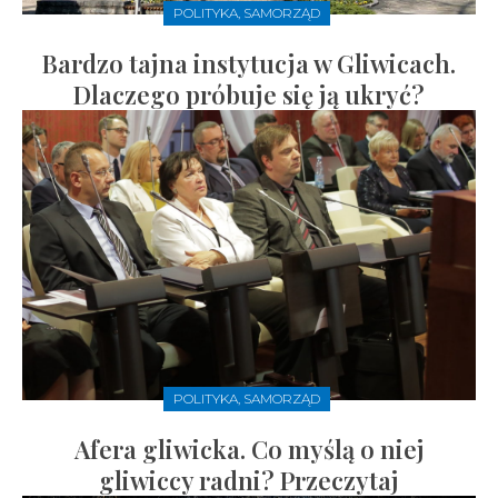
POLITYKA, SAMORZĄD
Bardzo tajna instytucja w Gliwicach.
Dlaczego próbuje się ją ukryć?
POLITYKA, SAMORZĄD
Afera gliwicka. Co myślą o niej
gliwiccy radni? Przeczytaj