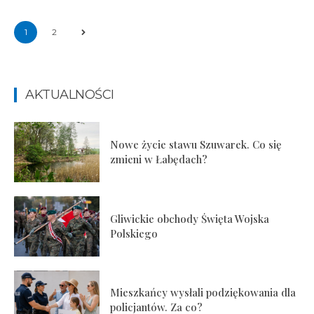
1
2
AKTUALNOŚCI
Nowe życie stawu Szuwarek. Co się
zmieni w Łabędach?
Gliwickie obchody Święta Wojska
Polskiego
Mieszkańcy wysłali podziękowania dla
policjantów. Za co?