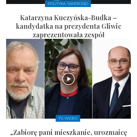
POLITYKA, SAMORZĄD
Katarzyna Kuczyńska-Budka –
kandydatka na prezydenta Gliwic
zaprezentowała zespół
TV, WIDEO
„Zabiorę pani mieszkanie, urozmaicę