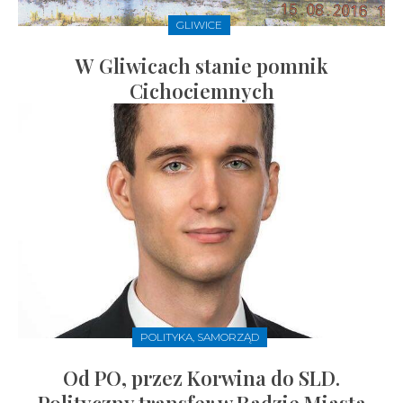
GLIWICE
W Gliwicach stanie pomnik
Cichociemnych
POLITYKA, SAMORZĄD
Od PO, przez Korwina do SLD.