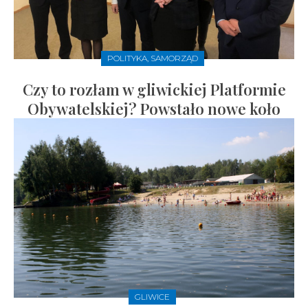
POLITYKA, SAMORZĄD
Czy to rozłam w gliwickiej Platformie
Obywatelskiej? Powstało nowe koło
GLIWICE