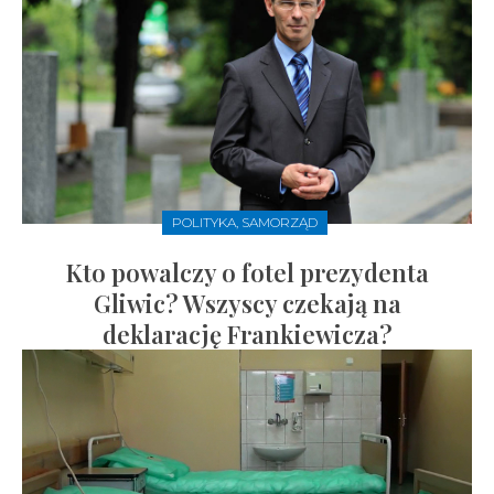
POLITYKA, SAMORZĄD
Kto powalczy o fotel prezydenta
Gliwic? Wszyscy czekają na
deklarację Frankiewicza?