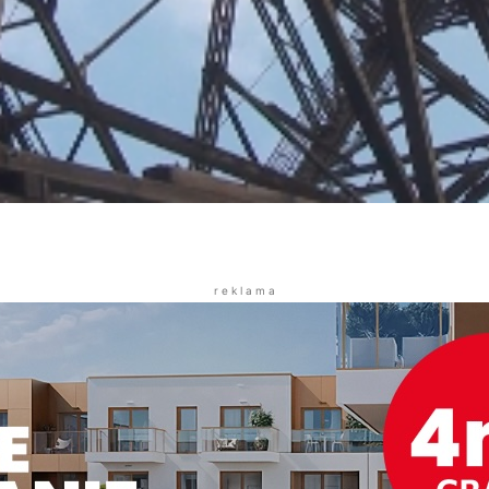
r e k l a m a