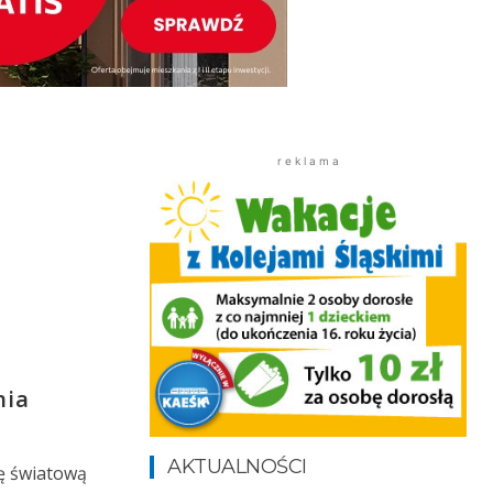
r e k l a m a
nia
AKTUALNOŚCI
lę światową