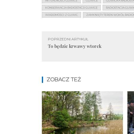
AKTUALNOŚCI GLIWICE
GLIWICE
GLIWICKA RADIOST
KONSERWACJA RADIOSTACJI GLIWICE
RADIOSTACJA GLIWI
WIADOMOŚCI Z GLIWIC
ZAMKNIĘTY TEREN WOKÓŁ RADIOS
POPRZEDNI ARTYKUŁ
To będzie krwawy wtorek
ZOBACZ TEŻ