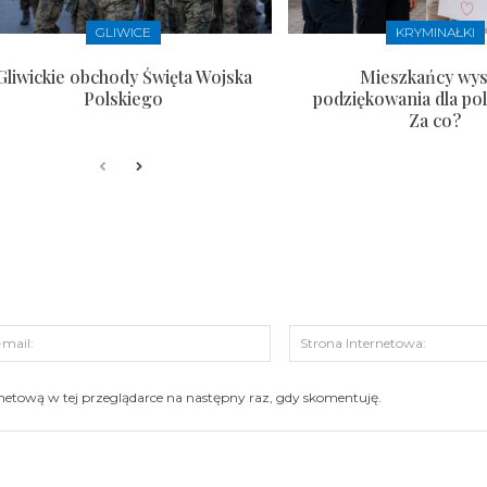
GLIWICE
KRYMINAŁKI
Gliwickie obchody Święta Wojska
Mieszkańcy wysł
Polskiego
podziękowania dla pol
Za co?
s:
E-
mail:
ernetową w tej przeglądarce na następny raz, gdy skomentuję.