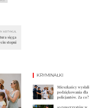
WICE
Y ARTYKUŁ
tura sięga
ęciu stopni
KRYMINAŁKI
Mieszkańcy wysłali
podziękowania dla
policjantów. Za co?
10 rowerzystów w