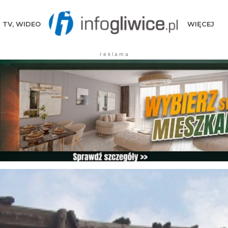
TV, WIDEO
WIĘCEJ
r e k l a m a