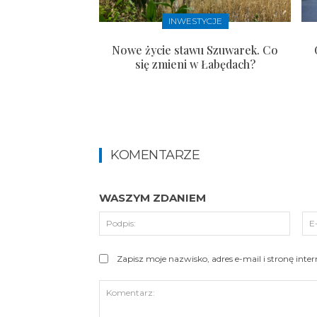
INWESTYCJE
Nowe życie stawu Szuwarek. Co
się zmieni w Łabędach?
KOMENTARZE
WASZYM ZDANIEM
Podpi
Zapisz moje nazwisko, adres e-mail i stronę int