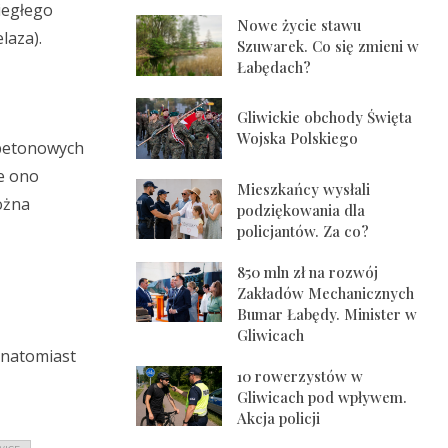
iegłego
Nowe życie stawu
laza).
Szuwarek. Co się zmieni w
Łabędach?
Gliwickie obchody Święta
Wojska Polskiego
 betonowych
że ono
Mieszkańcy wysłali
ożna
podziękowania dla
policjantów. Za co?
850 mln zł na rozwój
Zakładów Mechanicznych
Bumar Łabędy. Minister w
Gliwicach
 natomiast
10 rowerzystów w
Gliwicach pod wpływem.
Akcja policji