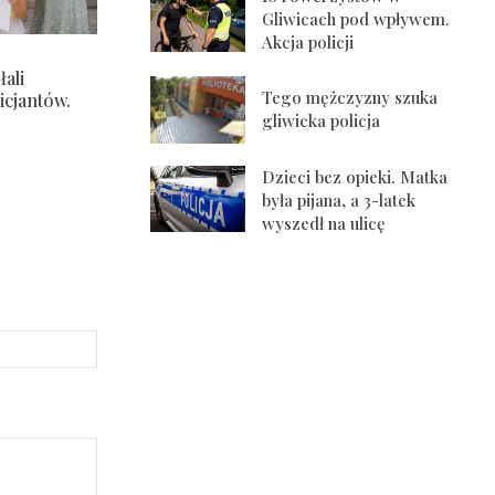
Gliwicach pod wpływem.
Akcja policji
ali
Tego mężczyzny szuka
icjantów.
gliwicka policja
Dzieci bez opieki. Matka
była pijana, a 3-latek
wyszedł na ulicę
Strona
Internetowa: