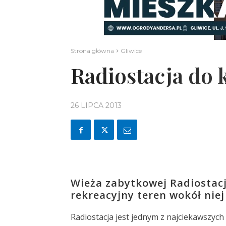
Strona główna
Gliwice
Radiostacja do 
26 LIPCA 2013
Wieża zabytkowej Radiostacj
rekreacyjny teren wokół nie
Radiostacja jest jednym z najciekawszych