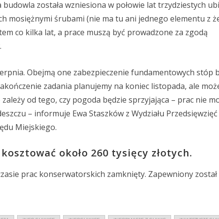
a budowla została wzniesiona w połowie lat trzydziestych ub
h mosiężnymi śrubami (nie ma tu ani jednego elementu z że
m co kilka lat, a prace muszą być prowadzone za zgodą
.
sierpnia. Obejmą one zabezpieczenie fundamentowych stóp
 Zakończenie zadania planujemy na koniec listopada, ale mo
 zależy od tego, czy pogoda będzie sprzyjająca – prac nie m
 deszczu – informuje Ewa Staszków z Wydziału Przedsięwzięć
ędu Miejskiego.
kosztować około 260 tysięcy złotych.
czasie prac konserwatorskich zamknięty. Zapewniony został