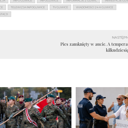
ACJA
INFO GLIWICE
INFOGLIWICE
INFORMACJE Z GLIWIC
INWESTYCJE GLI
CE
TELEWIZJA INFOGLIWICE
TV GLIWICE
WIADOMOŚCI 24 H GLIWICE
TACJI
NASTĘPN
Pies zamknięty w aucie. A tempera
kilkudziesi