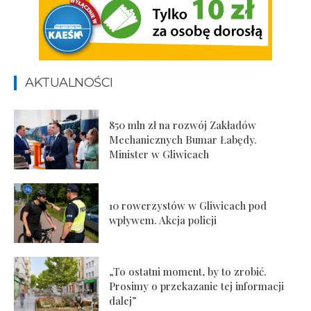
AKTUALNOŚCI
850 mln zł na rozwój Zakładów
Mechanicznych Bumar Łabędy.
Minister w Gliwicach
10 rowerzystów w Gliwicach pod
wpływem. Akcja policji
„To ostatni moment, by to zrobić.
Prosimy o przekazanie tej informacji
dalej”