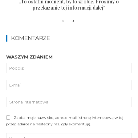
„To ostatni moment, by to zrobić. Prosimy o
przekazanie tej informacji dalej”
KOMENTARZE
WASZYM ZDANIEM
Pod
E-
mai
St
Int
Zapisz moje nazwisko, adres e-mail i stronę internetową w tej
przeglądarce na następny raz, gdy skomentuję.