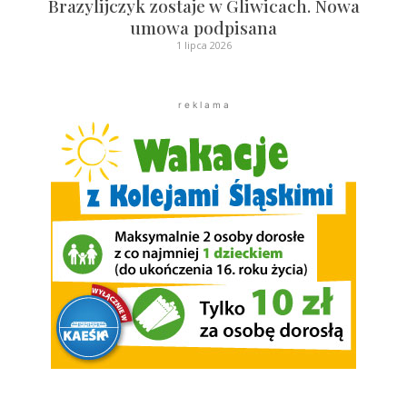
Brazylijczyk zostaje w Gliwicach. Nowa
umowa podpisana
1 lipca 2026
r e k l a m a