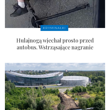
KRYMINAŁKI
Hulajnogą wjechał prosto przed
autobus. Wstrząsające nagranie