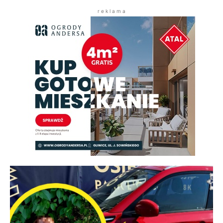
r e k l a m a