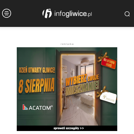
r e k l a m a