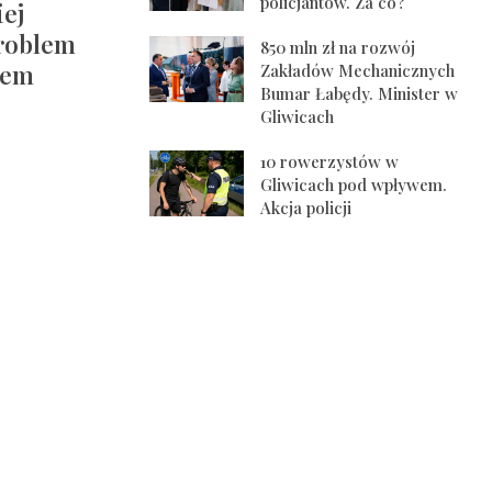
policjantów. Za co?
ej
roblem
850 mln zł na rozwój
iem
Zakładów Mechanicznych
Bumar Łabędy. Minister w
Gliwicach
10 rowerzystów w
Gliwicach pod wpływem.
Akcja policji