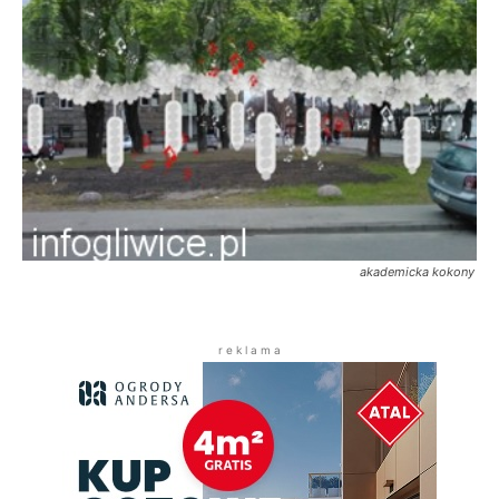
akademicka kokony
r e k l a m a