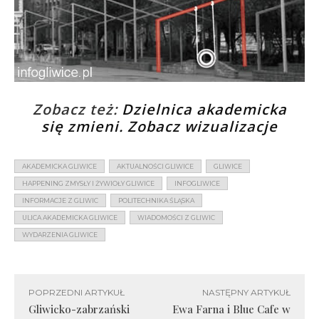
Zobacz też:
Dzielnica akademicka
się zmieni. Zobacz wizualizacje
AKADEMICKA GLIWICE
AKTUALNOŚCI GLIWICE
GLIWICE
HAPPENING ZMYSŁY I ŻYWIOŁY GLIWICE
INFOGLIWICE
INFORMACJE Z GLIWIC
POLITECHNIKA ŚLĄSKA
ULICA AKADEMICKA GLIWICE
WIADOMOŚCI Z GLIWIC
WYDARZENIA GLIWICE
POPRZEDNI ARTYKUŁ
NASTĘPNY ARTYKUŁ
Gliwicko-zabrzański
Ewa Farna i Blue Cafe w