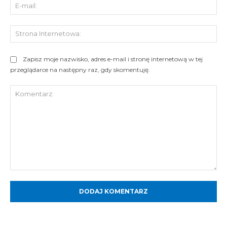
E-
mai
St
Int
Zapisz moje nazwisko, adres e-mail i stronę internetową w tej
przeglądarce na następny raz, gdy skomentuję.
Komentarz: