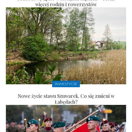
więcej rodzin i rowerzystów
INWESTYCJE
Nowe życie stawu Szuwarek. Co się zmieni w
Łabędach?