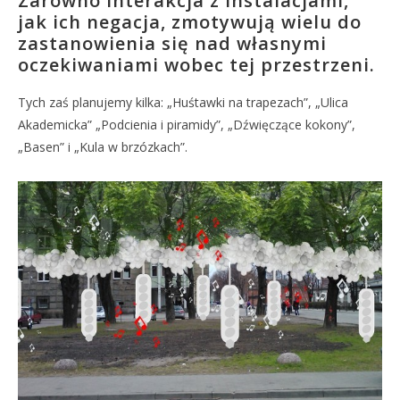
Zarówno interakcja z instalacjami,
jak ich negacja, zmotywują wielu do
zastanowienia się nad własnymi
oczekiwaniami wobec tej przestrzeni.
Tych zaś planujemy kilka: „Huśtawki na trapezach”, „Ulica
Akademicka” „Podcienia i piramidy”, „Dźwięczące kokony”,
„Basen” i „Kula w brzózkach”.