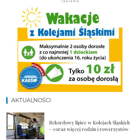
r e k l a m a
AKTUALNOŚCI
Rekordowy lipiec w Kolejach Śląskich
– coraz więcej rodzin i rowerzystów