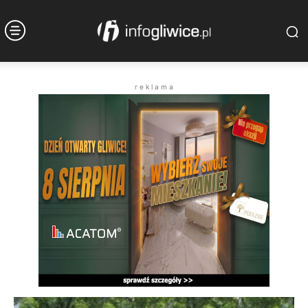
r e k l a m a