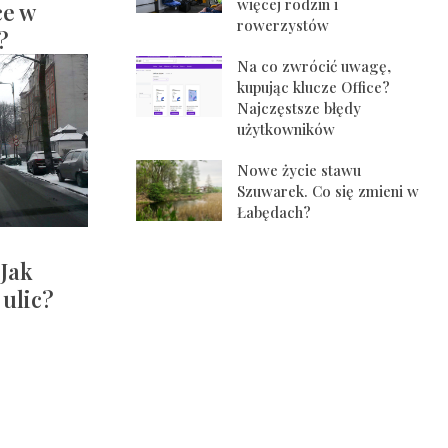
więcej rodzin i
ce w
rowerzystów
?
Na co zwrócić uwagę,
kupując klucze Office?
Najczęstsze błędy
użytkowników
Nowe życie stawu
Szuwarek. Co się zmieni w
Łabędach?
 Jak
 ulic?