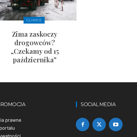
GLIWICE
Zima zaskoczy
drogowców?
„Czekamy od 15
października”
 PROMOCJA
SOCIAL MEDIA
nia prawne
portalu
rywatności