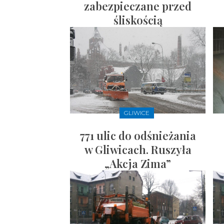
zabezpieczane przed
śliskością
GLIWICE
771 ulic do odśnieżania
w Gliwicach. Ruszyła
„Akcja Zima”