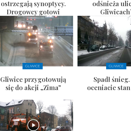
ostrzegają synoptycy.
odśnieża uli
Drogowcy gotowi
Gliwicach
GLIWICE
GLIWICE
Gliwice przygotowują
Spadł śnieg.
się do akcji „Zima”
oceniacie stan