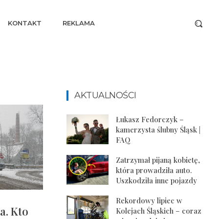
KONTAKT
REKLAMA
AKTUALNOŚCI
Łukasz Fedorczyk –
kamerzysta ślubny Śląsk |
FAQ
Zatrzymał pijaną kobietę,
która prowadziła auto.
Uszkodziła inne pojazdy
Rekordowy lipiec w
a. Kto
Kolejach Śląskich – coraz