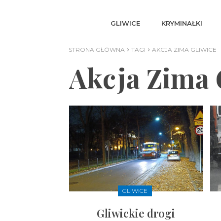
GLIWICE
KRYMINAŁKI
STRONA GŁÓWNA
TAGI
AKCJA ZIMA GLIWICE
Akcja Zima 
GLIWICE
Gliwickie drogi