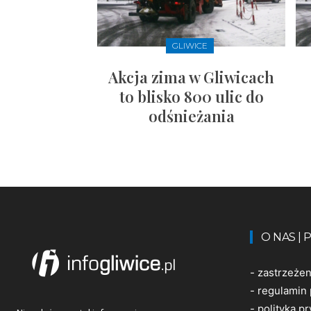
GLIWICE
Akcja zima w Gliwicach
to blisko 800 ulic do
odśnieżania
O NAS |
-
zastrzeże
-
regulamin 
-
polityka p