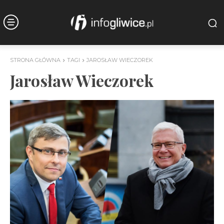
STRONA GŁÓWNA
TAGI
JAROSŁAW WIECZOREK
Jarosław Wieczorek