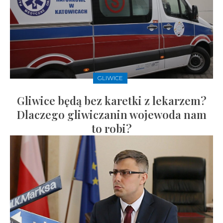
GLIWICE
Gliwice będą bez karetki z lekarzem?
Dlaczego gliwiczanin wojewoda nam
to robi?