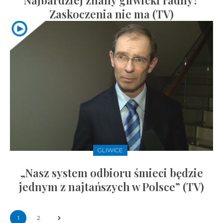
Najbardziej znany gliwicki radny?
Zaskoczenia nie ma (TV)
GLIWICE
„Nasz system odbioru śmieci będzie
jednym z najtańszych w Polsce” (TV)
1
2