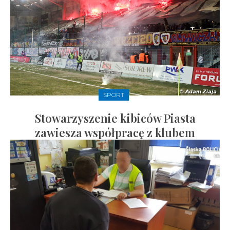
SPORT
Stowarzyszenie kibiców Piasta
zawiesza współpracę z klubem