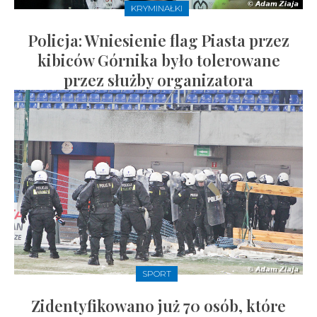
KRYMINAŁKI
Policja: Wniesienie flag Piasta przez
kibiców Górnika było tolerowane
przez służby organizatora
SPORT
Zidentyfikowano już 70 osób, które