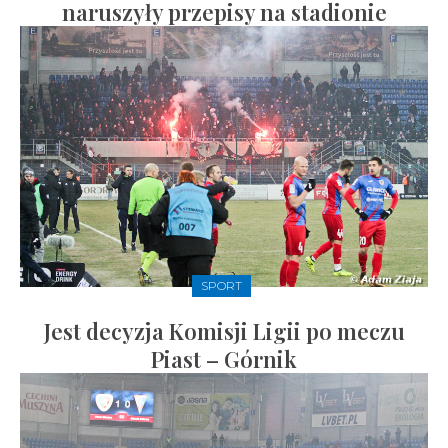
naruszyły przepisy na stadionie
SPORT
Jest decyzja Komisji Ligii po meczu
Piast – Górnik