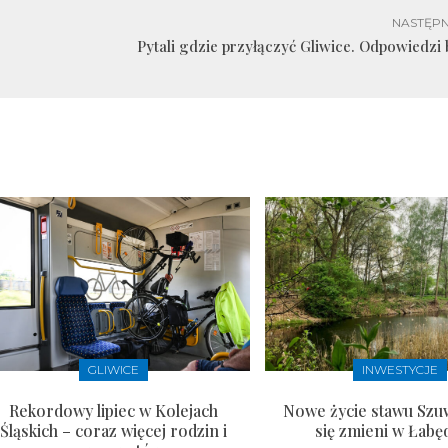
NASTĘPN
Pytali gdzie przyłączyć Gliwice. Odpowiedzi 
GLIWICE
INWESTYCJE
Rekordowy lipiec w Kolejach
Nowe życie stawu Szu
Śląskich – coraz więcej rodzin i
się zmieni w Łabę