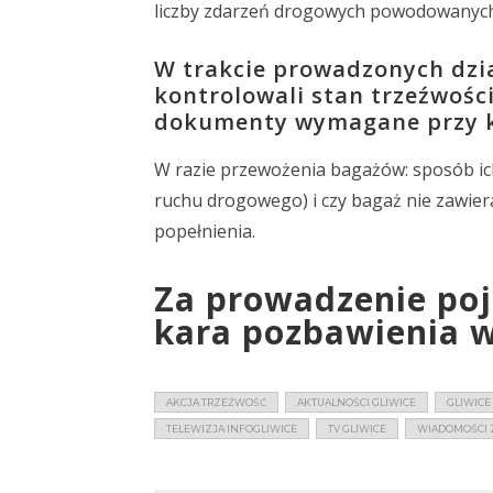
liczby zdarzeń drogowych powodowanych
W trakcie prowadzonych dzia
kontrolowali stan trzeźwośc
dokumenty wymagane przy ko
W razie przewożenia bagażów: sposób ic
ruchu drogowego) i czy bagaż nie zawier
popełnienia.
Za prowadzenie poj
kara pozbawienia wo
AKCJA TRZEŹWOŚĆ
AKTUALNOŚCI GLIWICE
GLIWICE
TELEWIZJA INFOGLIWICE
TV GLIWICE
WIADOMOŚCI Z