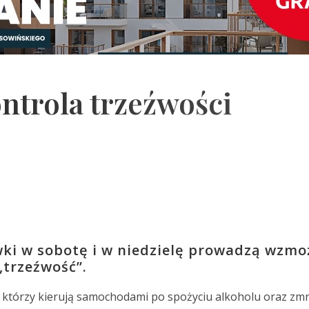
trola trzeźwości
ówki w sobotę i w niedzielę prowadzą wzm
„trzeźwość”.
 którzy kierują samochodami po spożyciu alkoholu oraz zmn