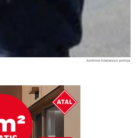
kontrola trzezwosci policja