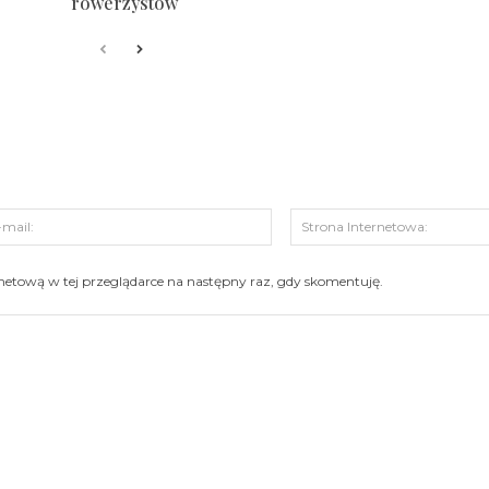
rowerzystów
s:
E-
mail:
ernetową w tej przeglądarce na następny raz, gdy skomentuję.