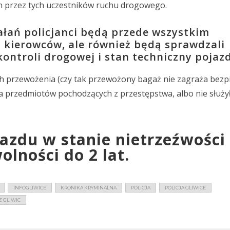
 przez tych uczestników ruchu drogowego.
łań policjanci będą przede wszystkim
i kierowców, ale również będą sprawdzali
ntroli drogowej i stan techniczny pojaz
h przewożenia (czy tak przewożony bagaż nie zagraża bez
a przedmiotów pochodzących z przestępstwa, albo nie służył
azdu w stanie nietrzeźwości 
lności do 2 lat.
INFOGLIWICE
KRONIKA KRYMINALNA
POLICJA
POLICJA GLIWICE
 GLIWIC