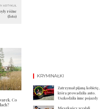
Y ARTYKUŁ
były różne
(foto)
KRYMINAŁKI
Zatrzymał pijaną kobietę,
która prowadziła auto.
Uszkodziła inne pojazdy
warek. Co
dach?
Mieszkańcy wysłali