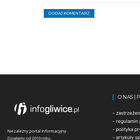
Komentarz:
O NAS |
-
zastrzeże
-
regulamin 
-
polityka p
Niezależny portal informacyjny.
-
artykuły 
Działamy od 2010 roku.