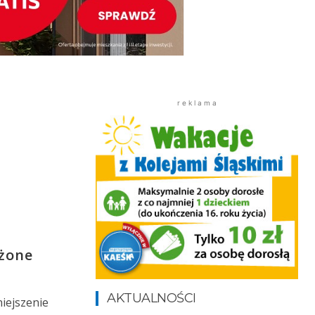
r e k l a m a
ożone
AKTUALNOŚCI
iejszenie