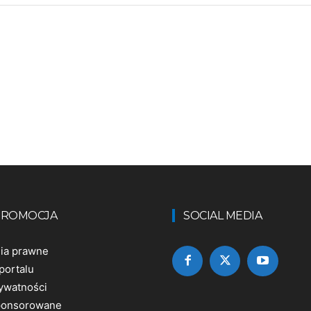
 PROMOCJA
SOCIAL MEDIA
nia prawne
portalu
rywatności
sponsorowane