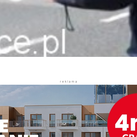
r e k l a m a