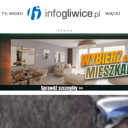
TV, WIDEO
WIĘCEJ
r e k l a m a