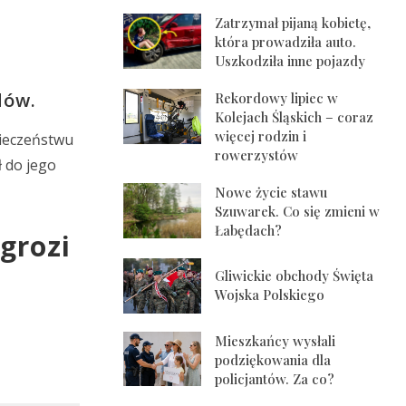
Zatrzymał pijaną kobietę,
która prowadziła auto.
Uszkodziła inne pojazdy
dów.
Rekordowy lipiec w
Kolejach Śląskich – coraz
więcej rodzin i
pieczeństwu
rowerzystów
 do jego
Nowe życie stawu
Szuwarek. Co się zmieni w
Łabędach?
grozi
Gliwickie obchody Święta
Wojska Polskiego
Mieszkańcy wysłali
podziękowania dla
policjantów. Za co?