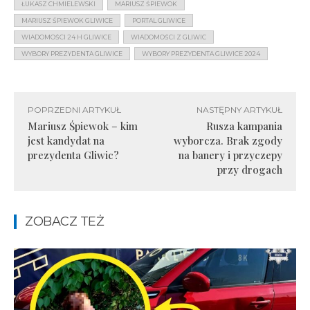
ŁUKASZ CHMIELEWSKI
MARIUSZ ŚPIEWOK
MARIUSZ ŚPIEWOK GLIWICE
PORTAL GLIWICE
WIADOMOŚCI 24 H GLIWICE
WIADOMOŚCI Z GLIWIC
WYBORY PREZYDENTA GLIWICE
WYBORY PREZYDENTA GLIWICE 2024
POPRZEDNI ARTYKUŁ
NASTĘPNY ARTYKUŁ
Mariusz Śpiewok – kim
Rusza kampania
jest kandydat na
wyborcza. Brak zgody
prezydenta Gliwic?
na banery i przyczepy
przy drogach
ZOBACZ TEŻ