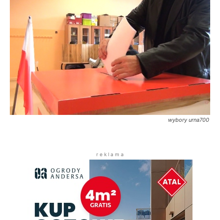
wybory urna700
r e k l a m a