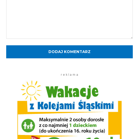
Komentarz:
r e k l a m a