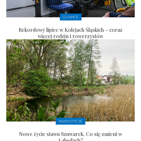
GLIWICE
Rekordowy lipiec w Kolejach Śląskich – coraz
więcej rodzin i rowerzystów
INWESTYCJE
Nowe życie stawu Szuwarek. Co się zmieni w
Łabędach?