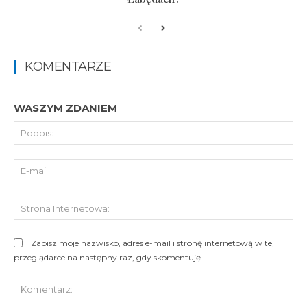
KOMENTARZE
WASZYM ZDANIEM
Pod
E-
mai
St
Int
Zapisz moje nazwisko, adres e-mail i stronę internetową w tej
przeglądarce na następny raz, gdy skomentuję.