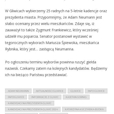
W Gliwicach wybierzemy 25 radnych na 5-letnie kadencje oraz
prezydenta miasta. Przypomnijmy, że Adam Neumann jest
słabo oceniany przez wielu mieszkańców. Zdaje się, iż
zauważył to także Zygmunt Frankiewicz, który wcześniej
udzielił mu poparcia. Senator postanowił wystawić w
tegorocznych wyborach Mariusza Śpiewoka, mieszkańca
Rybnika, który jest… zastępcą Neumanna.
Po ogłoszeniu terminu wyborów powinna ruszyć giełda
nazwisk. Czekamy zatem na kolejnych kandydatów. Będziemy
ich na bieżąco Państwu przedstawiać.
ADAM NEUMANN
AKTUALNOŚCI GLIWICE
GLIWICE
INFO GLIWICE
INFOGLIWICE
INFORMACJE Z GLIWIC
KAJETAN GORNIG
KANDYDACI NA PREZYDENTA GLIWIC
KANDYDACI NA PREZYDENTA GLIWIC 2024
KATARZYNA KUCZYŃSKA-BUDKA