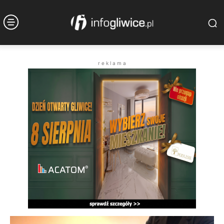
r e k l a m a