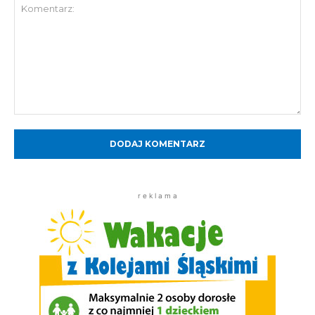
Komentarz:
r e k l a m a