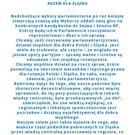
RAZEM DLA ŚLĄSKA
Nadchodzące wybory parlamentarne po raz kolejny
stwarzają szansę,aby Wyborcy oddali swój głos na
konkretnych kandydatów do Sejmu i Senatu RP,
którzy będą ich w Parlamencie rzeczywiście
reprezentować i dbać o ich sprawy.
Chcemy, jeśli zostaniemy parlamentarzystami,
działać wspólnie dla dobra Polski i Śląska. Jest
wiele do zrobienia, ale często – ze względu na
jałowe spory partyjne – sprawy ważne i istotne są
odsuwane i nie znajdują rozwiązania.
Chcemy wspólnie działać na rzecz spraw, które
pozwalają na tworzenie warunków i lepszego prawa
dla rozwoju Polski i Śląska, bo taka, naszym
zdaniem, jest rola parlamentarzysty.
Będziemy dążyć do tego, aby nasze państwo było
skutecznie decentralizowane, aby coraz więcej
uprawnień, do tej pory pozostających w rekach
władzy centralnej, było przekazywanych „na dół”,
samorządom, bo one wiedzą najlepiej, co
regionalnym i lokalnym społecznościom jest
potrzebne i działają najefektywniej dla dobra
wspólnego.
Naszym celem jest także dążenie do tego, aby
większa część podatków pobieranych ze Śląska
przez władzę centralną pozostawała w regionie, co