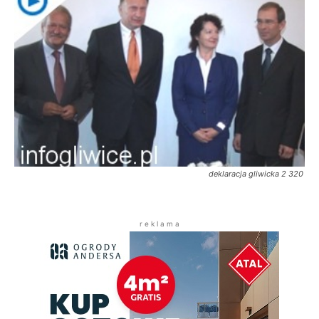
deklaracja gliwicka 2 320
r e k l a m a