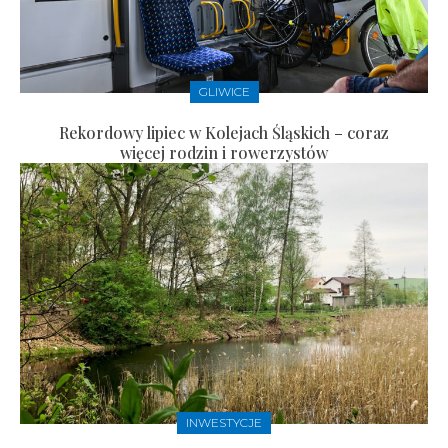
GLIWICE
Rekordowy lipiec w Kolejach Śląskich – coraz
więcej rodzin i rowerzystów
INWESTYCJE