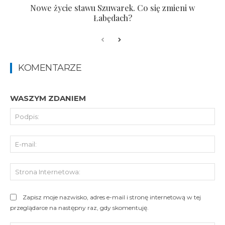
Nowe życie stawu Szuwarek. Co się zmieni w
Łabędach?
KOMENTARZE
WASZYM ZDANIEM
Pod
E-
mai
St
Int
Zapisz moje nazwisko, adres e-mail i stronę internetową w tej
przeglądarce na następny raz, gdy skomentuję.