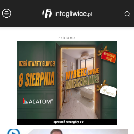
r e k l a m a