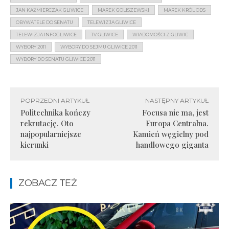
JAN KAŹMIERCZAK GLIWICE
MAREK GOLISZEWSKI
MAREK KRÓL ODS
OBYWATELE DO SENATU
TELEWIZJA GLIWICE
TELEWIZJA INFOGLIWICE
TV GLIWICE
WIADOMOŚCI Z GLIWIC
WYBORY 2011
WYBORY DO SEJMU GLIWICE 2011
WYBORY DO SENATU GLIWICE 2011
POPRZEDNI ARTYKUŁ
NASTĘPNY ARTYKUŁ
Politechnika kończy
Focusa nie ma, jest
rekrutację. Oto
Europa Centralna.
najpopularniejsze
Kamień węgielny pod
kierunki
handlowego giganta
ZOBACZ TEŻ