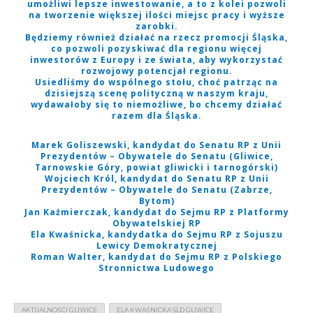
umożliwi lepsze inwestowanie, a to z kolei pozwoli
na tworzenie większej ilości miejsc pracy i wyższe
zarobki.
Będziemy również działać na rzecz promocji Śląska,
co pozwoli pozyskiwać dla regionu więcej
inwestorów z Europy i ze świata, aby wykorzystać
rozwojowy potencjał regionu.
Usiedliśmy do wspólnego stołu, choć patrząc na
dzisiejszą scenę polityczną w naszym kraju,
wydawałoby się to niemożliwe, bo chcemy działać
razem dla Śląska.
Marek Goliszewski, kandydat do Senatu RP z Unii
Prezydentów – Obywatele do Senatu (Gliwice,
Tarnowskie Góry, powiat gliwicki i tarnogórski)
Wojciech Król, kandydat do Senatu RP z Unii
Prezydentów – Obywatele do Senatu (Zabrze,
Bytom)
Jan Kaźmierczak, kandydat do Sejmu RP z Platformy
Obywatelskiej RP
Ela Kwaśnicka, kandydatka do Sejmu RP z Sojuszu
Lewicy Demokratycznej
Roman Walter, kandydat do Sejmu RP z Polskiego
Stronnictwa Ludowego
AKTUALNOŚCI GLIWICE
ELA KWAŚNICKA SLD GLIWICE