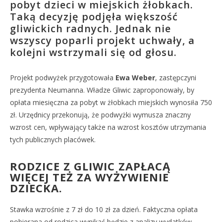
pobyt dzieci w miejskich żłobkach.
Taką decyzję podjęła większość
gliwickich radnych. Jednak nie
wszyscy poparli projekt uchwały, a
kolejni wstrzymali się od głosu.
Projekt podwyżek przygotowała
Ewa Weber
, zastępczyni
prezydenta Neumanna. Władze Gliwic zaproponowały, by
opłata miesięczna za pobyt w żłobkach miejskich wynosiła 750
zł. Urzędnicy przekonują, że podwyżki wymusza znaczny
wzrost cen, wpływający także na wzrost kosztów utrzymania
tych publicznych placówek.
RODZICE Z GLIWIC ZAPŁACĄ
WIĘCEJ TEŻ ZA WYŻYWIENIE
DZIECKA.
Stawka wzrośnie z 7 zł do 10 zł za dzień. Faktyczna opłata
pobierana od rodzica wynikać będzie z analizy wydatków