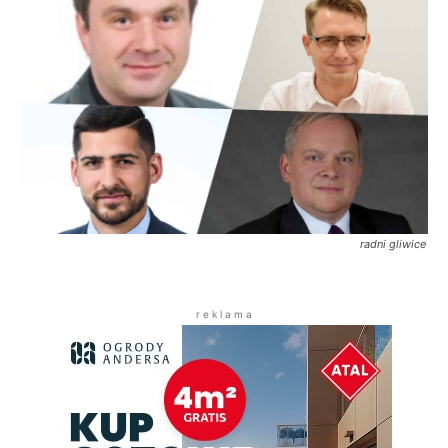
radni gliwice
r e k l a m a