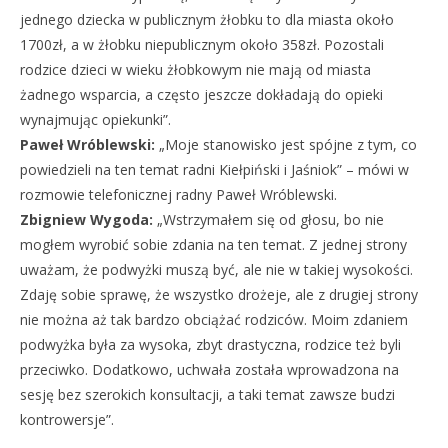
jednego dziecka w publicznym żłobku to dla miasta około
1700zł, a w żłobku niepublicznym około 358zł. Pozostali
rodzice dzieci w wieku żłobkowym nie mają od miasta
żadnego wsparcia, a często jeszcze dokładają do opieki
wynajmując opiekunki”.
Paweł Wróblewski:
„Moje stanowisko jest spójne z tym, co
powiedzieli na ten temat radni Kiełpiński i Jaśniok” – mówi w
rozmowie telefonicznej radny Paweł Wróblewski.
Zbigniew Wygoda:
„Wstrzymałem się od głosu, bo nie
mogłem wyrobić sobie zdania na ten temat. Z jednej strony
uważam, że podwyżki muszą być, ale nie w takiej wysokości.
Zdaję sobie sprawę, że wszystko drożeje, ale z drugiej strony
nie można aż tak bardzo obciążać rodziców. Moim zdaniem
podwyżka była za wysoka, zbyt drastyczna, rodzice też byli
przeciwko. Dodatkowo, uchwała została wprowadzona na
sesję bez szerokich konsultacji, a taki temat zawsze budzi
kontrowersje”.