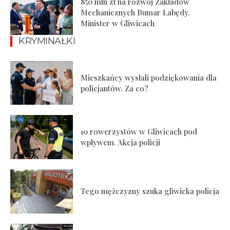
850 mln zł na rozwój Zakładów
Mechanicznych Bumar Łabędy.
Minister w Gliwicach
KRYMINAŁKI
Mieszkańcy wysłali podziękowania dla
policjantów. Za co?
10 rowerzystów w Gliwicach pod
wpływem. Akcja policji
Tego mężczyzny szuka gliwicka policja