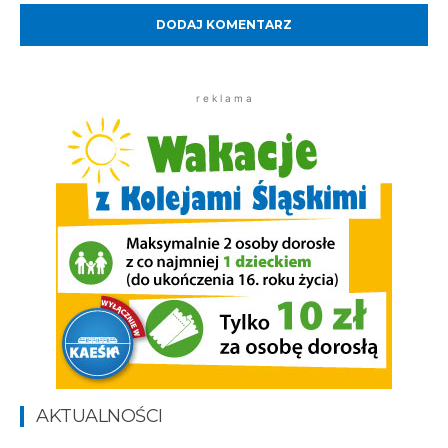
r e k l a m a
AKTUALNOŚCI