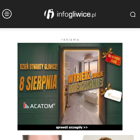
r e k l a m a