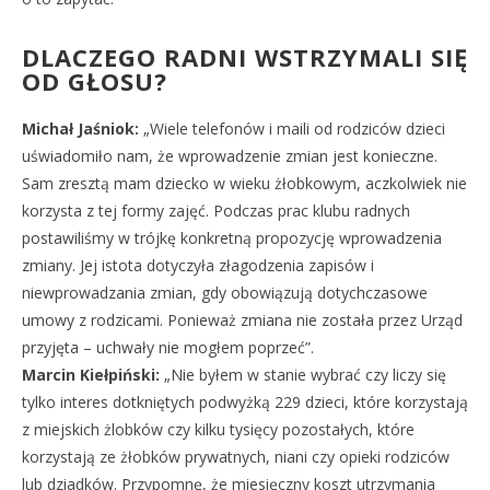
DLACZEGO RADNI WSTRZYMALI SIĘ
OD GŁOSU?
Michał Jaśniok:
„Wiele telefonów i maili od rodziców dzieci
uświadomiło nam, że wprowadzenie zmian jest konieczne.
Sam zresztą mam dziecko w wieku żłobkowym, aczkolwiek nie
korzysta z tej formy zajęć. Podczas prac klubu radnych
postawiliśmy w trójkę konkretną propozycję wprowadzenia
zmiany. Jej istota dotyczyła złagodzenia zapisów i
niewprowadzania zmian, gdy obowiązują dotychczasowe
umowy z rodzicami. Ponieważ zmiana nie została przez Urząd
przyjęta – uchwały nie mogłem poprzeć”.
Marcin Kiełpiński:
„Nie byłem w stanie wybrać czy liczy się
tylko interes dotkniętych podwyżką 229 dzieci, które korzystają
z miejskich żlobków czy kilku tysięcy pozostałych, które
korzystają ze żłobków prywatnych, niani czy opieki rodziców
lub dziadków. Przypomnę, że miesięczny koszt utrzymania