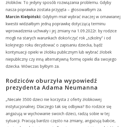
żłobków. To jedyny sposób rozwiązania problemu. Gdyby
nasza poprawka została przyjęta – głosowałbym za.
Marcin Kiełpiński:
Gdybym miał wybrać inaczej w omawianej
kwestii widziałbym jedną poprawkę dotyczącą terminu
wprowadzenia uchwały i jej zmiany na 1.09.2022r. by rodzice
mogli na starych warunkach dokończyć rok „szkolny” i od
kolejnego roku decydować o zapisaniu dziecka, bądź
kontynuacji opieki w żłobku publicznym lub wybrać żłobek
niepubliczny czy inną alternatywną formę opieki dla swojego
dziecka. Wówczas byłbym za.
Rodziców oburzyła wypowiedź
prezydenta Adama Neumanna
„Niecałe 3500 dzieci nie korzysta z oferty żłobkowej
instytucjonalnej. Dlaczego tak się odbywa? Bo rodzice się
angażują w wychowanie swoich dzieci, radzą sobie w tej
sytuacji. Pracują bardzo często na zmiany, angażują babcie,