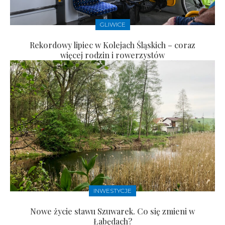
GLIWICE
Rekordowy lipiec w Kolejach Śląskich – coraz
więcej rodzin i rowerzystów
INWESTYCJE
Nowe życie stawu Szuwarek. Co się zmieni w
Łabędach?