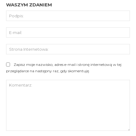
WASZYM ZDANIEM
Pod
E-
mai
St
Int
Zapisz moje nazwisko, adres e-mail i stronę internetową w tej
przeglądarce na następny raz, gdy skomentuję.
Komentarz: