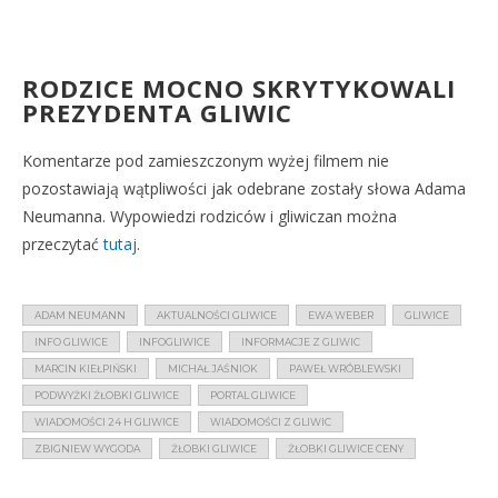
RODZICE MOCNO SKRYTYKOWALI
PREZYDENTA GLIWIC
Komentarze pod zamieszczonym wyżej filmem nie
pozostawiają wątpliwości jak odebrane zostały słowa Adama
Neumanna. Wypowiedzi rodziców i gliwiczan można
przeczytać
tutaj
.
ADAM NEUMANN
AKTUALNOŚCI GLIWICE
EWA WEBER
GLIWICE
INFO GLIWICE
INFOGLIWICE
INFORMACJE Z GLIWIC
MARCIN KIEŁPIŃSKI
MICHAŁ JAŚNIOK
PAWEŁ WRÓBLEWSKI
PODWYŻKI ŻŁOBKI GLIWICE
PORTAL GLIWICE
WIADOMOŚCI 24 H GLIWICE
WIADOMOŚCI Z GLIWIC
ZBIGNIEW WYGODA
ŻŁOBKI GLIWICE
ŻŁOBKI GLIWICE CENY