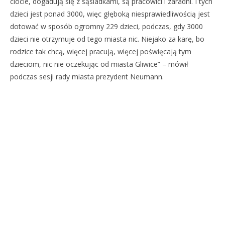
ciocie, dogadują się z sąsiadkami, są pracowici i zaradni. I tych
dzieci jest ponad 3000, więc głęboką niesprawiedliwością jest
dotować w sposób ogromny 229 dzieci, podczas, gdy 3000
dzieci nie otrzymuje od tego miasta nic. Niejako za karę, bo
rodzice tak chcą, więcej pracują, więcej poświęcają tym
dzieciom, nic nie oczekując od miasta Gliwice” – mówił
podczas sesji rady miasta prezydent Neumann.