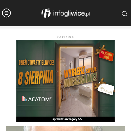
r e k l a m a