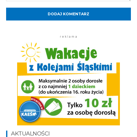
Komentarz:
r e k l a m a
AKTUALNOŚCI