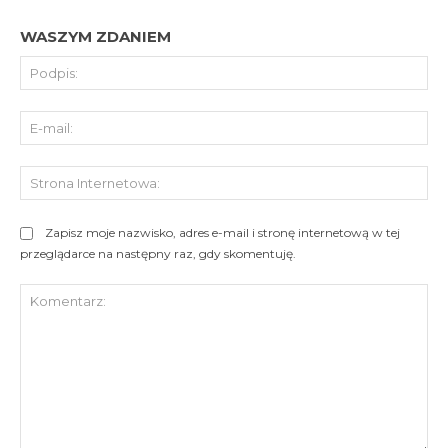
WASZYM ZDANIEM
Pod
E-
mai
St
Int
Zapisz moje nazwisko, adres e-mail i stronę internetową w tej
przeglądarce na następny raz, gdy skomentuję.