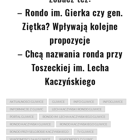
–
Rondo im. Gierka czy gen.
Ziętka? Wpływają kolejne
propozycje
–
Chcą nazwania ronda przy
Toszeckiej im. Lecha
Kaczyńskiego
AKTUALNOŚCI GLIWICE
GLIWICE
INFO GLIWICE
INFOGLIWICE
INFORMACJE Z GLIWIC
LECH KACZYŃSKI RONDO GLIWICE
PORTAL GLIWICE
RONDO IM. LECHA KACZYŃSKIEGO GLIWICE
RONDO KACZYŃSKI GLIWICE
RONDO KACZYŃSKIEGO GLIWICE
RONDO PRZY SELGROSIE KACZYŃSKIEGO
TV GLIWICE
WIADOMOŚCI 24 H GLIWICE
WIADOMOŚCI Z GLIWIC