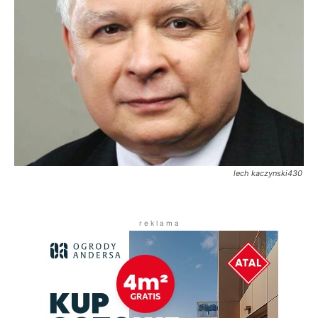
lech kaczynski430
r e k l a m a