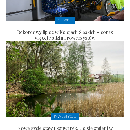
GLIWICE
Rekordowy lipiec w Kolejach Śląskich – coraz
więcej rodzin i rowerzystów
INWESTYCJE
Nowe życie stawu Szuwarek. Co się zmieni w