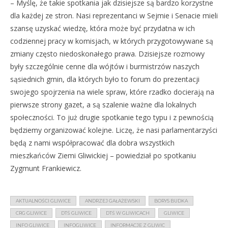
– Myślę, że takie spotkania jak dzisiejsze są bardzo korzystne
dla każdej ze stron. Nasi reprezentanci w Sejmie i Senacie mieli
szansę uzyskać wiedzę, która może być przydatna w ich
codziennej pracy w komisjach, w których przygotowywane są
zmiany często niedoskonałego prawa. Dzisiejsze rozmowy
były szczególnie cenne dla wójtów i burmistrzów naszych
sąsiednich gmin, dla których było to forum do prezentacji
swojego spojrzenia na wiele spraw, które rzadko docierają na
pierwsze strony gazet, a są szalenie ważne dla lokalnych
społeczności. To już drugie spotkanie tego typu i z pewnością
będziemy organizować kolejne. Liczę, że nasi parlamentarzyści
będą z nami współpracować dla dobra wszystkich
mieszkańców Ziemi Gliwickiej – powiedział po spotkaniu
Zygmunt Frankiewicz.
AKTUALNOŚCI GLIWICE
ANDRZEJ GAŁAŻEWSKI
BORYS BUDKA
CRG GLIWICE
DTŚ GLIWICE
DTŚ W GLIWICACH
GLIWICE
INFO GLIWICE
INFOGLIWICE
INFORMACJE Z GLIWIC