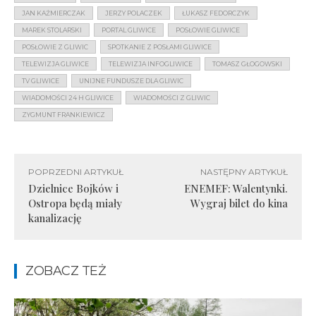
JAN KAŹMIERCZAK
JERZY POLACZEK
ŁUKASZ FEDORCZYK
MAREK STOLARSKI
PORTAL GLIWICE
POSŁOWIE GLIWICE
POSŁOWIE Z GLIWIC
SPOTKANIE Z POSŁAMI GLIWICE
TELEWIZJA GLIWICE
TELEWIZJA INFOGLIWICE
TOMASZ GŁOGOWSKI
TV GLIWICE
UNIJNE FUNDUSZE DLA GLIWIC
WIADOMOŚCI 24 H GLIWICE
WIADOMOŚCI Z GLIWIC
ZYGMUNT FRANKIEWICZ
POPRZEDNI ARTYKUŁ
NASTĘPNY ARTYKUŁ
Dzielnice Bojków i
ENEMEF: Walentynki.
Ostropa będą miały
Wygraj bilet do kina
kanalizację
ZOBACZ TEŻ