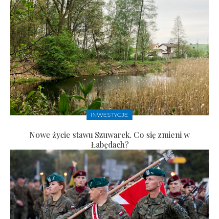
INWESTYCJE
Nowe życie stawu Szuwarek. Co się zmieni w
Łabędach?