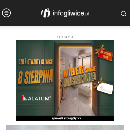
r e k l a m a