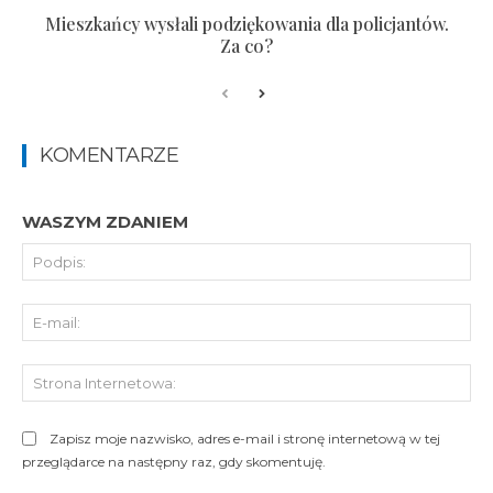
Mieszkańcy wysłali podziękowania dla policjantów.
Za co?
KOMENTARZE
WASZYM ZDANIEM
Pod
E-
mai
St
Int
Zapisz moje nazwisko, adres e-mail i stronę internetową w tej
przeglądarce na następny raz, gdy skomentuję.