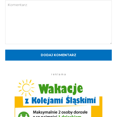
Komentarz:
r e k l a m a