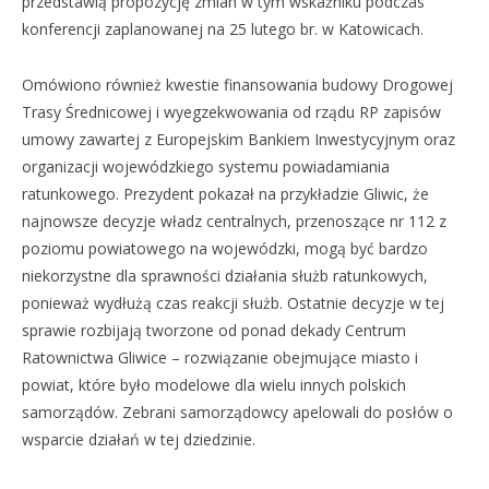
przedstawią propozycję zmian w tym wskaźniku podczas
konferencji zaplanowanej na 25 lutego br. w Katowicach.
Omówiono również kwestie finansowania budowy Drogowej
Trasy Średnicowej i wyegzekwowania od rządu RP zapisów
umowy zawartej z Europejskim Bankiem Inwestycyjnym oraz
organizacji wojewódzkiego systemu powiadamiania
ratunkowego. Prezydent pokazał na przykładzie Gliwic, że
najnowsze decyzje władz centralnych, przenoszące nr 112 z
poziomu powiatowego na wojewódzki, mogą być bardzo
niekorzystne dla sprawności działania służb ratunkowych,
ponieważ wydłużą czas reakcji służb. Ostatnie decyzje w tej
sprawie rozbijają tworzone od ponad dekady Centrum
Ratownictwa Gliwice – rozwiązanie obejmujące miasto i
powiat, które było modelowe dla wielu innych polskich
samorządów. Zebrani samorządowcy apelowali do posłów o
wsparcie działań w tej dziedzinie.