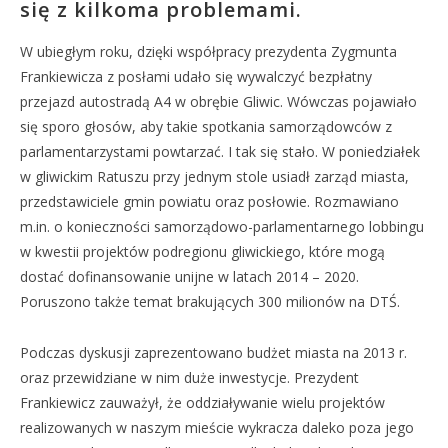
się z kilkoma problemami.
W ubiegłym roku, dzięki współpracy prezydenta Zygmunta
Frankiewicza z posłami udało się wywalczyć bezpłatny
przejazd autostradą A4 w obrębie Gliwic. Wówczas pojawiało
się sporo głosów, aby takie spotkania samorządowców z
parlamentarzystami powtarzać. I tak się stało. W poniedziałek
w gliwickim Ratuszu przy jednym stole usiadł zarząd miasta,
przedstawiciele gmin powiatu oraz posłowie. Rozmawiano
m.in. o konieczności samorządowo-parlamentarnego lobbingu
w kwestii projektów podregionu gliwickiego, które mogą
dostać dofinansowanie unijne w latach 2014 – 2020.
Poruszono także temat brakujących 300 milionów na DTŚ.
Podczas dyskusji zaprezentowano budżet miasta na 2013 r.
oraz przewidziane w nim duże inwestycje. Prezydent
Frankiewicz zauważył, że oddziaływanie wielu projektów
realizowanych w naszym mieście wykracza daleko poza jego