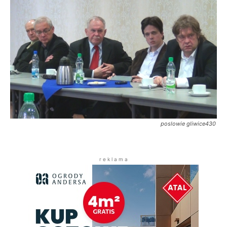
poslowie gliwice430
r e k l a m a