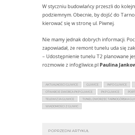
W styczniu budowlańcy przeszli do kolejn
podziemnym. Obecnie, by dojść do Tarno
kierować się w stronę ul. Piwnej.
Nie mamy jednak dobrych informacji. Pocz
zapowiadał, że remont tunelu uda się zak
– Udostępnienie tunelu T2 planowane je
rozmowie z infogliwice.pl
Paulina Janko
AKTUALNOŚCI GLIWICE
GLIWICE
INFO GLIWICE
OTWARCIE DWORCA PKP GLIWICE
PKP GLIWICE
PORT
TELEWIZJA GLIWICE
TUNEL DWORZEC TARNOGÓRSKA GLI
WIADOMOŚCI Z GLIWIC
POPRZEDNI ARTYKUŁ