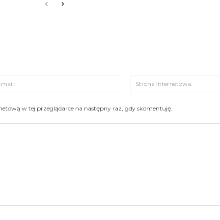
s:
E-
mail:
ernetową w tej przeglądarce na następny raz, gdy skomentuję.