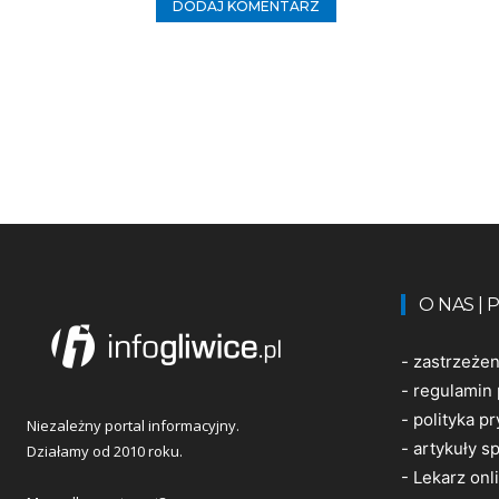
O NAS |
-
zastrzeże
-
regulamin 
-
polityka p
Niezależny portal informacyjny.
-
artykuły 
Działamy od 2010 roku.
-
Lekarz onl