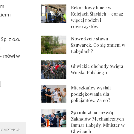
em
Rekordowy lipiec w
Kolejach Śląskich – coraz
iem i
więcej rodzin i
rowerzystów
Nowe życie stawu
p. z o.o.
Szuwarek. Co się zmieni w
.
Łabędach?
 – mówi w
Gliwickie obchody Święta
Wojska Polskiego
Mieszkańcy wysłali
podziękowania dla
policjantów. Za co?
850 mln zł na rozwój
Zakładów Mechanicznych
Bumar Łabędy. Minister w
Y ARTYKUŁ
Gliwicach