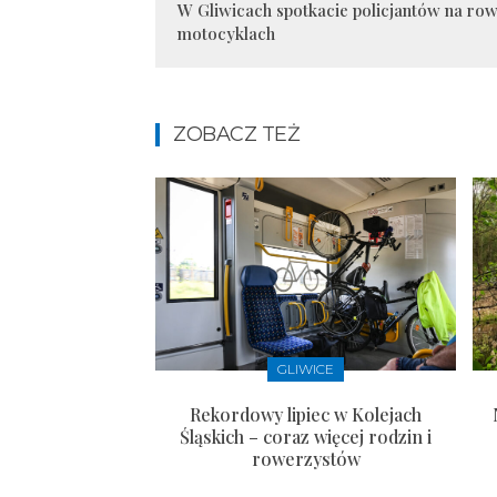
W Gliwicach spotkacie policjantów na row
motocyklach
ZOBACZ TEŻ
GLIWICE
Rekordowy lipiec w Kolejach
Śląskich – coraz więcej rodzin i
rowerzystów