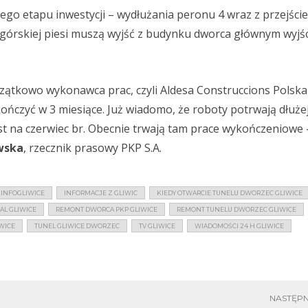
ego etapu inwestycji – wydłużania peronu 4 wraz z przejści
górskiej piesi muszą wyjść z budynku dworca głównym wyjśc
ątkowo wykonawca prac, czyli Aldesa Construccions Polska S
ończyć w 3 miesiące. Już wiadomo, że roboty potrwają dłużej
st na czerwiec br. Obecnie trwają tam prace wykończeniowe
wska
, rzecznik prasowy PKP S.A.
INFOGLIWICE
INFORMACJE Z GLIWIC
KIEDY OTWARCIE TUNELU DWORZEC GLIWICE
AL GLIWICE
REMONT DWORCA PKP GLIWICE
REMONT TUNELU DWORZEC GLIWICE
WICE
TUNEL GLIWICE DWORZEC
TV GLIWICE
WIADOMOŚCI 24 H GLIWICE
NASTĘPN