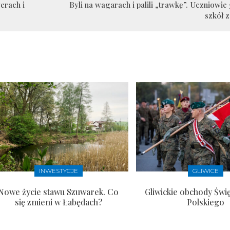
erach i
Byli na wagarach i palili „trawkę”. Uczniowie 
szkół 
INWESTYCJE
GLIWICE
Nowe życie stawu Szuwarek. Co
Gliwickie obchody Świ
się zmieni w Łabędach?
Polskiego