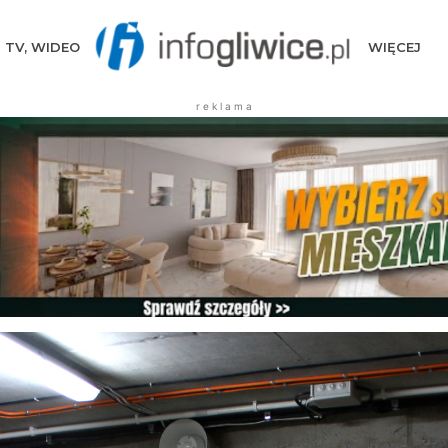
TV, WIDEO
WIĘCEJ
r e k l a m a