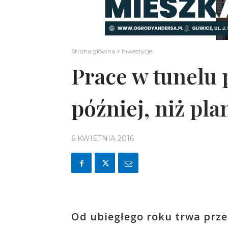
Strona główna
Inwestycje
Prace w tunelu 
później, niż pl
6 KWIETNIA 2016
Od ubiegłego roku trwa prz