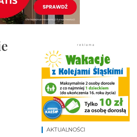
ie
r e k l a m a
AKTUALNOŚCI