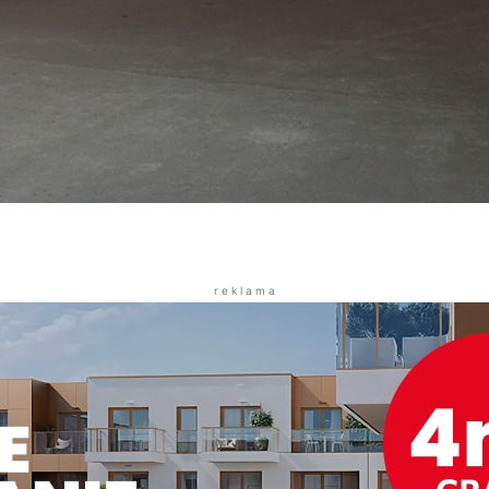
r e k l a m a