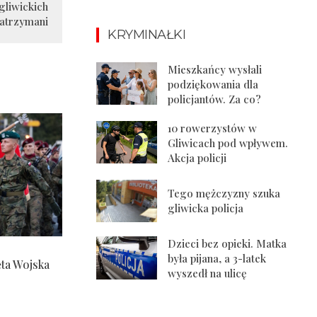
gliwickich
zatrzymani
KRYMINAŁKI
Mieszkańcy wysłali
podziękowania dla
policjantów. Za co?
10 rowerzystów w
Gliwicach pod wpływem.
Akcja policji
Tego mężczyzny szuka
gliwicka policja
Dzieci bez opieki. Matka
była pijana, a 3-latek
ęta Wojska
wyszedł na ulicę