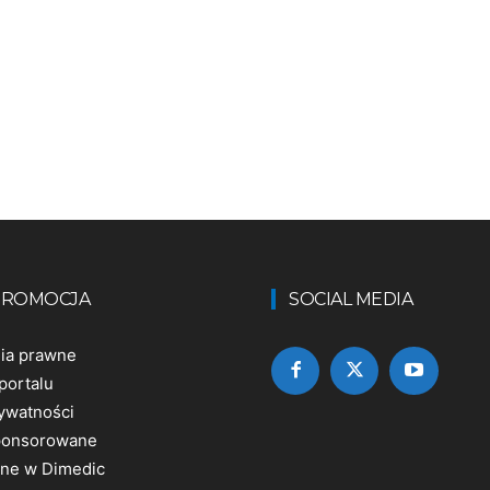
 PROMOCJA
SOCIAL MEDIA
nia prawne
portalu
rywatności
sponsorowane
ine w Dimedic