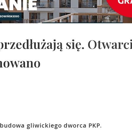
przedłużają się. Otwarc
anowano
ebudowa gliwickiego dworca PKP.