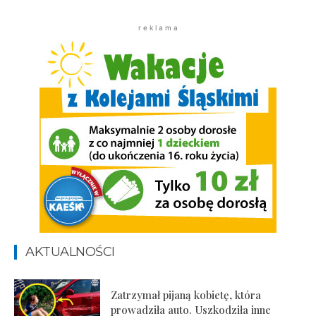
r e k l a m a
AKTUALNOŚCI
Zatrzymał pijaną kobietę, która
prowadziła auto. Uszkodziła inne