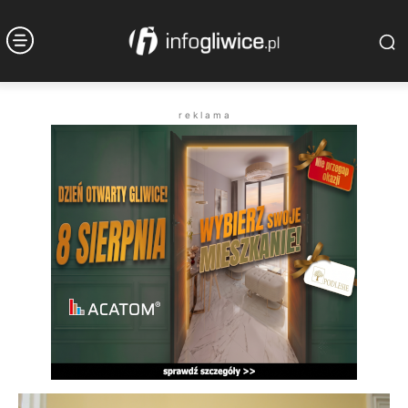
r e k l a m a