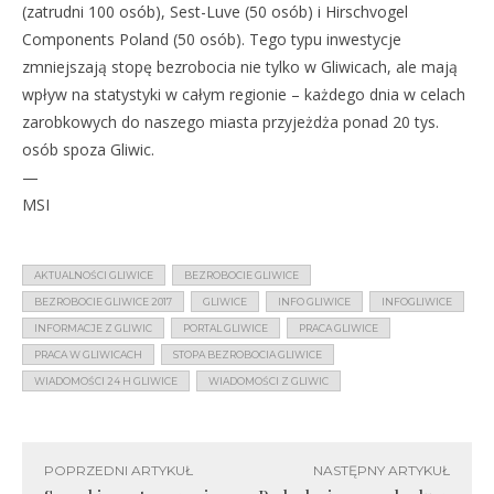
(zatrudni 100 osób), Sest-Luve (50 osób) i Hirschvogel
Components Poland (50 osób). Tego typu inwestycje
zmniejszają stopę bezrobocia nie tylko w Gliwicach, ale mają
wpływ na statystyki w całym regionie – każdego dnia w celach
zarobkowych do naszego miasta przyjeżdża ponad 20 tys.
osób spoza Gliwic.
—
MSI
AKTUALNOŚCI GLIWICE
BEZROBOCIE GLIWICE
BEZROBOCIE GLIWICE 2017
GLIWICE
INFO GLIWICE
INFOGLIWICE
INFORMACJE Z GLIWIC
PORTAL GLIWICE
PRACA GLIWICE
PRACA W GLIWICACH
STOPA BEZROBOCIA GLIWICE
WIADOMOŚCI 24 H GLIWICE
WIADOMOŚCI Z GLIWIC
POPRZEDNI ARTYKUŁ
NASTĘPNY ARTYKUŁ