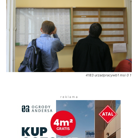
4183 urzadpracywb1 msi 0 1
r e k l a m a