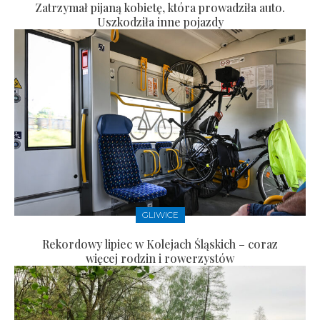
Zatrzymał pijaną kobietę, która prowadziła auto.
Uszkodziła inne pojazdy
GLIWICE
Rekordowy lipiec w Kolejach Śląskich – coraz
więcej rodzin i rowerzystów