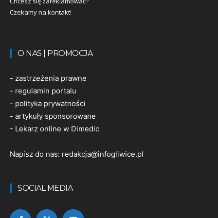
Chcesz się zareklamować?
Czekamy na kontakt!
O NAS | PROMOCJA
-
zastrzeżenia prawne
-
regulamin portalu
-
polityka prywatności
-
artykuły sponsorowane
-
Lekarz online w Dimedic
Napisz do nas:
redakcja@infogliwice.pl
SOCIAL MEDIA