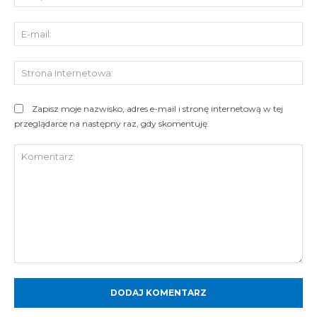
E-
mai
St
Int
Zapisz moje nazwisko, adres e-mail i stronę internetową w tej
przeglądarce na następny raz, gdy skomentuję.
Komentarz: