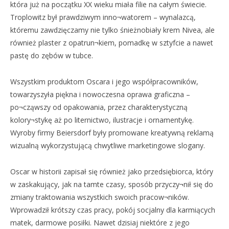
która już na początku XX wieku miała filie na całym świecie.
Troplowitz był prawdziwym inno¬watorem – wynalazcą,
któremu zawdzięczamy nie tylko śnieżnobiały krem Nivea, ale
również plaster z opatrun¬kiem, pomadkę w sztyfcie a nawet
pastę do zębów w tubce.
Wszystkim produktom Oscara i jego współpracowników,
towarzyszyła piękna i nowoczesna oprawa graficzna –
po¬cząwszy od opakowania, przez charakterystyczną
kolory¬stykę aż po liternictwo, ilustracje i ornamentykę.
Wyroby firmy Beiersdorf były promowane kreatywną reklamą
wizualną wykorzystującą chwytliwe marketingowe slogany.
Oscar w historii zapisał się również jako przedsiębiorca, który
w zaskakujący, jak na tamte czasy, sposób przyczy¬nił się do
zmiany traktowania wszystkich swoich pracow¬ników.
Wprowadził krótszy czas pracy, pokój socjalny dla karmiących
matek, darmowe posiłki. Nawet dzisiaj niektóre z jego