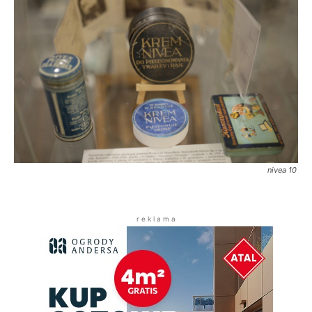
nivea 10
r e k l a m a