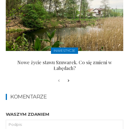
INWESTYCJE
Nowe życie stawu Szuwarek. Co się zmieni w
Łabędach?
KOMENTARZE
WASZYM ZDANIEM
Pod