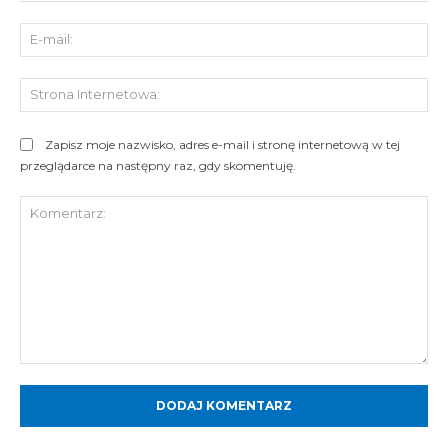
E-
mai
St
Int
Zapisz moje nazwisko, adres e-mail i stronę internetową w tej
przeglądarce na następny raz, gdy skomentuję.
Komentarz: