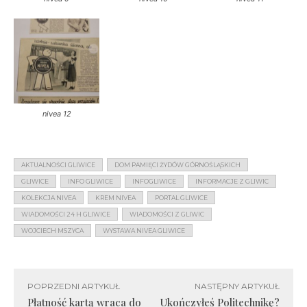
nivea 12
AKTUALNOŚCI GLIWICE
DOM PAMIĘCI ŻYDÓW GÓRNOŚLĄSKICH
GLIWICE
INFO GLIWICE
INFOGLIWICE
INFORMACJE Z GLIWIC
KOLEKCJA NIVEA
KREM NIVEA
PORTAL GLIWICE
WIADOMOŚCI 24 H GLIWICE
WIADOMOŚCI Z GLIWIC
WOJCIECH MSZYCA
WYSTAWA NIVEA GLIWICE
POPRZEDNI ARTYKUŁ
NASTĘPNY ARTYKUŁ
Płatność kartą wraca do
Ukończyłeś Politechnikę?