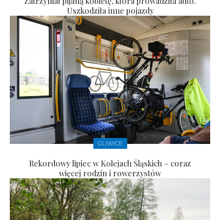
Zatrzymał pijaną kobietę, która prowadziła auto.
Uszkodziła inne pojazdy
GLIWICE
Rekordowy lipiec w Kolejach Śląskich – coraz
więcej rodzin i rowerzystów