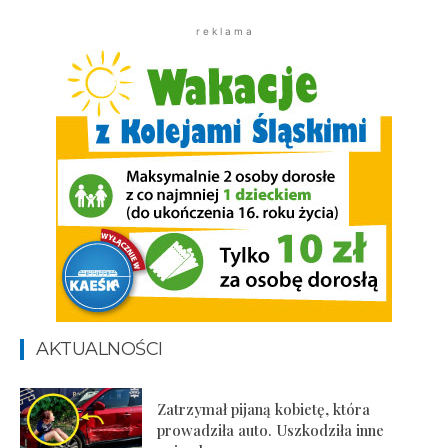
r e k l a m a
AKTUALNOŚCI
Zatrzymał pijaną kobietę, która
prowadziła auto. Uszkodziła inne