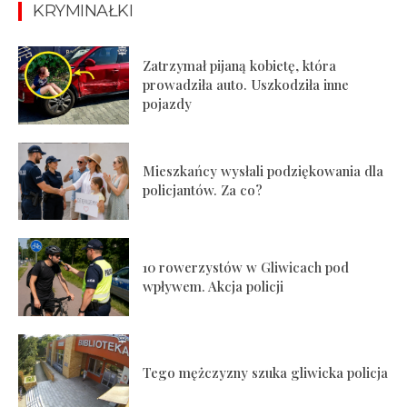
KRYMINAŁKI
Zatrzymał pijaną kobietę, która
prowadziła auto. Uszkodziła inne
pojazdy
Mieszkańcy wysłali podziękowania dla
policjantów. Za co?
10 rowerzystów w Gliwicach pod
wpływem. Akcja policji
Tego mężczyzny szuka gliwicka policja