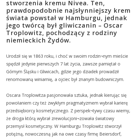
stworzenia kremu Nivea. Ten,
prawdopodobnie najsłynniejszy krem
świata powstał w Hamburgu, jednak
jego twórcą był gliwiczanin – Oscar
Troplowitz, pochodzący z rodziny
niemieckich Żydów.
Urodził się w 1863 roku, i choć w swoim rodzin¬nym mieście
spędził jedynie pierwszych 7 lat życia, zawsze pamiętał o
Górnym Śląsku i Gliwicach, gdzie jego dziadek prowadził
renomowaną winiarnię, a ojciec był znanym budowniczym.
Oscara Troplowitza pasjonowała sztuka, jednak kierując się
powołaniem czy też zwykłym pragmatyzmem wybrał karierę
przedsiębiorcy kosmetycznego. Z perspek¬tywy czasu wiemy,
że droga którą wybrał zrewolucjoni¬zowała światowy
przemysł kosmetyczny. W Hamburgu Troplowitz stworzył
potężną, nowoczesną jak na owe czasy firmę Beiersdorf,