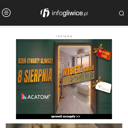
r e k l a m a