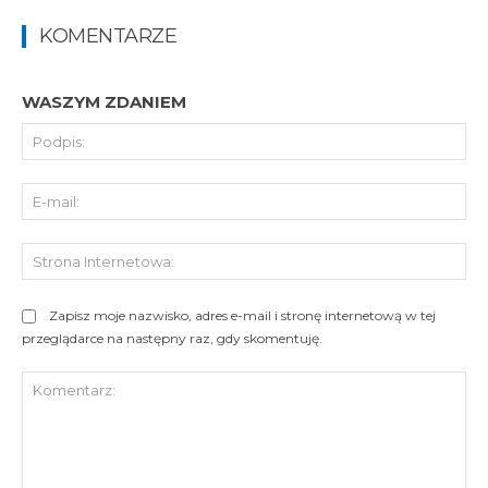
KOMENTARZE
WASZYM ZDANIEM
Pod
E-
mai
St
Int
Zapisz moje nazwisko, adres e-mail i stronę internetową w tej
przeglądarce na następny raz, gdy skomentuję.