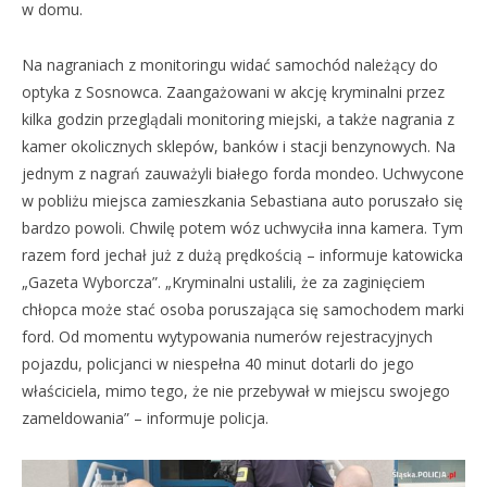
w domu.
Na nagraniach z monitoringu widać samochód należący do
optyka z Sosnowca. Zaangażowani w akcję kryminalni przez
kilka godzin przeglądali monitoring miejski, a także nagrania z
kamer okolicznych sklepów, banków i stacji benzynowych. Na
jednym z nagrań zauważyli białego forda mondeo. Uchwycone
w pobliżu miejsca zamieszkania Sebastiana auto poruszało się
bardzo powoli. Chwilę potem wóz uchwyciła inna kamera. Tym
razem ford jechał już z dużą prędkością – informuje katowicka
„Gazeta Wyborcza”. „Kryminalni ustalili, że za zaginięciem
chłopca może stać osoba poruszająca się samochodem marki
ford. Od momentu wytypowania numerów rejestracyjnych
pojazdu, policjanci w niespełna 40 minut dotarli do jego
właściciela, mimo tego, że nie przebywał w miejscu swojego
zameldowania” – informuje policja.