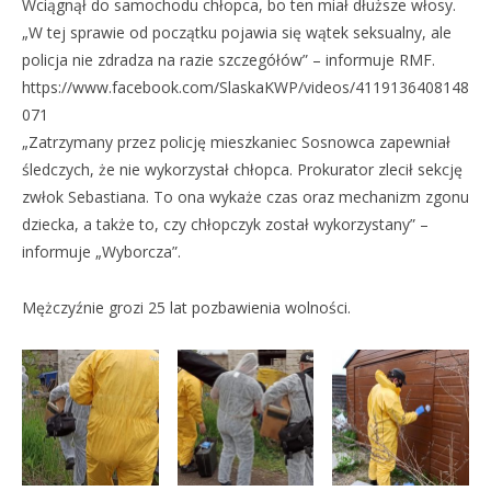
Wciągnął do samochodu chłopca, bo ten miał dłuższe włosy.
„W tej sprawie od początku pojawia się wątek seksualny, ale
policja nie zdradza na razie szczegółów” – informuje RMF.
https://www.facebook.com/SlaskaKWP/videos/4119136408148
071
„Zatrzymany przez policję mieszkaniec Sosnowca zapewniał
śledczych, że nie wykorzystał chłopca. Prokurator zlecił sekcję
zwłok Sebastiana. To ona wykaże czas oraz mechanizm zgonu
dziecka, a także to, czy chłopczyk został wykorzystany” –
informuje „Wyborcza”.
Mężczyźnie grozi 25 lat pozbawienia wolności.