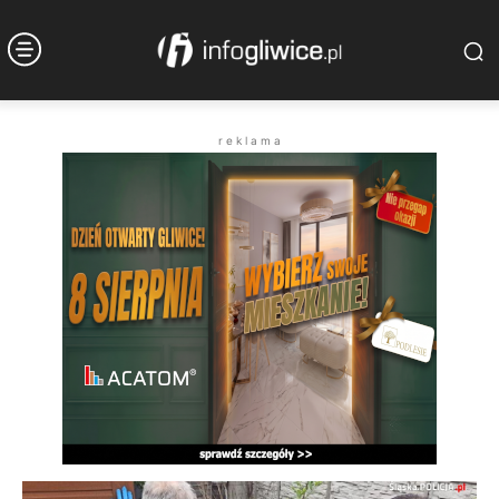
r e k l a m a