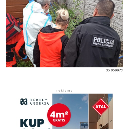
35 656670
r e k l a m a