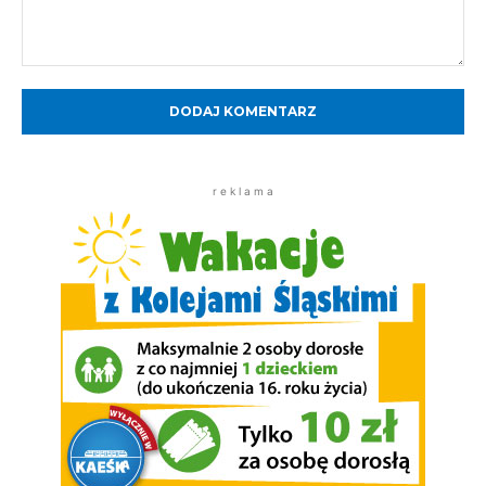
Komentarz:
r e k l a m a