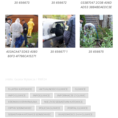
35 656673
35 656672
033B7047 2C0B 406D
AD53 38B4BDAEDC3E
403ACA47 ED63 4080
35 656677 1
35 656675
80F3 4F796CA15271
źródło: Gazeta Wyborcza / RMF24
11-LATEK KATOWICE
AKTUALNOŚCI GLIWICE
GLIWICE
INFO GLIWICE
INFOGLIWICE
INFORMACJE Z GLIWIC
KRONIKA KRYMINALNA
NIE ŻYJE SEBASTIAN KATOWICE
OPTYK SOSNOWIEC
POLICJA GLIWICE
PORTAL GLIWICE
SEBASTIAN KATOWICE SONSOWIEC
WIADOMOŚCI 24 H GLIWICE