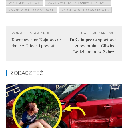
WIADOMOŚCI Z GLIWIC
ZABÓJSTWO 11-LATKA SOSNOWIEC KATOWICE
ZABÓJSTWO CHŁOPCA KATOWICE
ZABÓJSTWO CHŁOPCA SOSNOWIEC
POPRZEDNI ARTYKUŁ
NASTĘPNY ARTYKUŁ
Koronawirus: Najnowsze
Duża impreza sportowa
dane z Gliwic i powiatu
znów ominie Gliwice.
Będzie m.in. w Zabrzu
ZOBACZ TEŻ