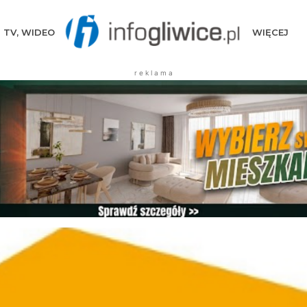
TV, WIDEO
WIĘCEJ
r e k l a m a