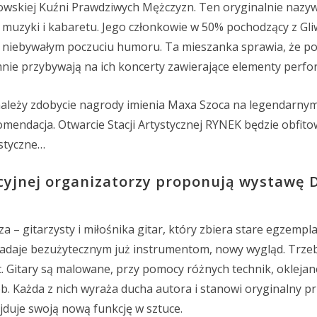
owskiej Kuźni Prawdziwych Mężczyzn. Ten oryginalnie nazyw
 muzyki i kabaretu. Jego członkowie w 50% pochodzący z Gliw
 i niebywałym poczuciu humoru. Ta mieszanka sprawia, że po
mnie przybywają na ich koncerty zawierające elementy perfo
leży zdobycie nagrody imienia Maxa Szoca na legendarnym
mendacja. Otwarcie Stacji Artystycznej RYNEK będzie obfito
styczne…
yjnej organizatorzy proponują wystawę 
za – gitarzysty i miłośnika gitar, który zbiera stare egzempl
 nadaje bezużytecznym już instrumentom, nowy wygląd. Trze
t. Gitary są malowane, przy pomocy różnych technik, oklejan
b. Każda z nich wyraża ducha autora i stanowi oryginalny p
jduje swoją nową funkcję w sztuce.