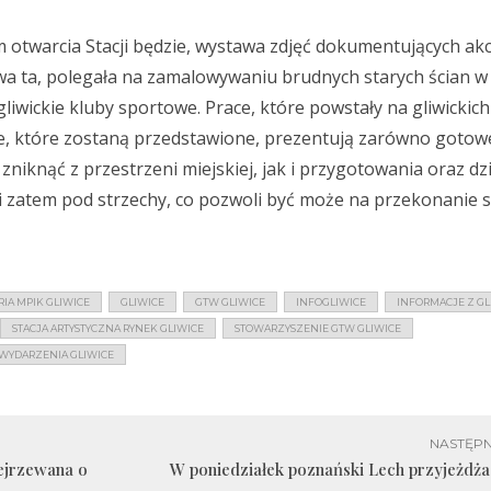
 otwarcia Stacji będzie, wystawa zdjęć dokumentujących akc
wa ta, polegała na zamalowywaniu brudnych starych ścian w
gliwickie kluby sportowe. Prace, które powstały na gliwicki
, które zostaną przedstawione, prezentują zarówno gotowe
ą zniknąć z przestrzeni miejskiej, jak i przygotowania oraz dz
i zatem pod strzechy, co pozwoli być może na przekonanie s
RIA MPIK GLIWICE
GLIWICE
GTW GLIWICE
INFOGLIWICE
INFORMACJE Z GL
STACJA ARTYSTYCZNA RYNEK GLIWICE
STOWARZYSZENIE GTW GLIWICE
WYDARZENIA GLIWICE
NASTĘPN
dejrzewana o
W poniedziałek poznański Lech przyjeżdża