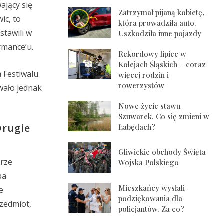
ający się
Zatrzymał pijaną kobietę,
ic, to
która prowadziła auto.
stawili w
Uszkodziła inne pojazdy
rmance’u.
Rekordowy lipiec w
Kolejach Śląskich – coraz
 Festiwalu
więcej rodzin i
rowerzystów
wało jednak
Nowe życie stawu
Szuwarek. Co się zmieni w
Drugie
Łabędach?
Gliwickie obchody Święta
arze
Wojska Polskiego
ba
Mieszkańcy wysłali
e
podziękowania dla
rzedmiot,
policjantów. Za co?