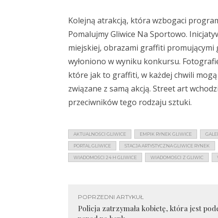
Kolejną atrakcją, która wzbogaci program
Pomalujmy Gliwice Na Sportowo. Inicjaty
miejskiej, obrazami graffiti promującymi 
wyłoniono w wyniku konkursu. Fotografie
które jak to graffiti, w każdej chwili mog
związane z samą akcją. Street art wchodz
przeciwników tego rodzaju sztuki.
AKTUALNOŚCI GLIWICE
EMPIK RYNEK GLIWICE
GALE
PORTAL GLIWICE
STACJA ARTYSTYCZNA GLIWICE RYNEK
WIADOMOŚCI 24 H GLIWICE
WIADOMOŚCI Z GLIWIC
POPRZEDNI ARTYKUŁ
Policja zatrzymała kobietę, która jest po