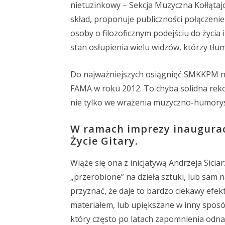
nietuzinkowy – Sekcja Muzyczna Kołłątaj
skład, proponuje publiczności połączenie
osoby o filozoficznym podejściu do życia
stan osłupienia wielu widzów, którzy tłu
Do najważniejszych osiągnięć SMKKPM na
FAMA w roku 2012. To chyba solidna reko
nie tylko we wrażenia muzyczno-humory
W ramach imprezy inaugurac
Życie Gitary.
Wiąże się ona z inicjatywą Andrzeja Siciar
„przerobione” na dzieła sztuki, lub sam
przyznać, że daje to bardzo ciekawy efek
materiałem, lub upiększane w inny sposó
który często po latach zapomnienia odna