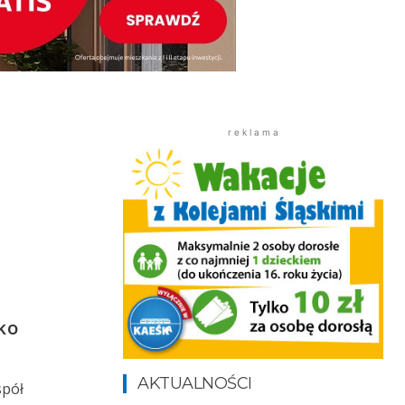
r e k l a m a
ko
AKTUALNOŚCI
spół