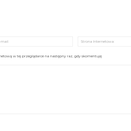
s:
E-
mail:
ernetową w tej przeglądarce na następny raz, gdy skomentuję.