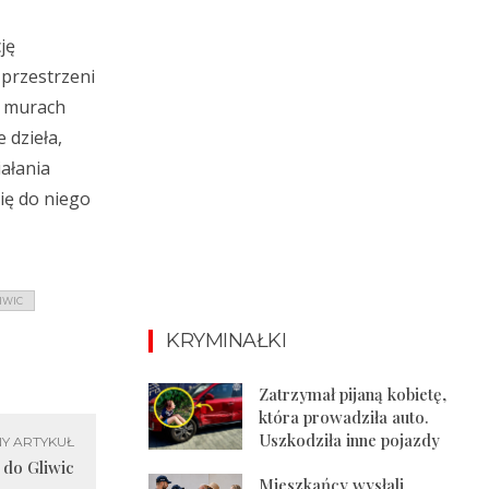
ję
 przestrzeni
ch murach
 dzieła,
iałania
ię do niego
IWIC
KRYMINAŁKI
Zatrzymał pijaną kobietę,
która prowadziła auto.
Uszkodziła inne pojazdy
Y ARTYKUŁ
 do Gliwic
Mieszkańcy wysłali