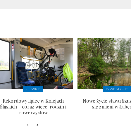
GLIWICE
INWESTYCJE
Rekordowy lipiec w Kolejach
Nowe życie stawu Szu
Śląskich – coraz więcej rodzin i
się zmieni w Łabę
rowerzystów