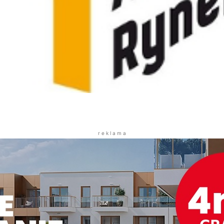
r e k l a m a