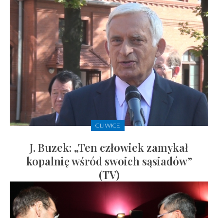
GLIWICE
J. Buzek: „Ten człowiek zamykał
kopalnię wśród swoich sąsiadów”
(TV)