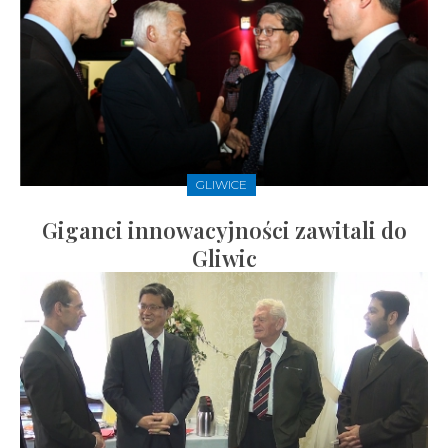
GLIWICE
Giganci innowacyjności zawitali do
Gliwic