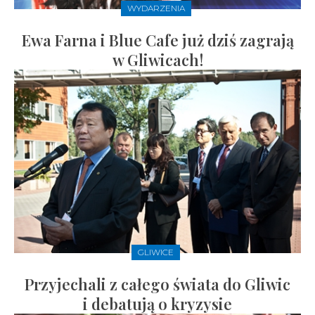
WYDARZENIA
Ewa Farna i Blue Cafe już dziś zagrają
w Gliwicach!
GLIWICE
Przyjechali z całego świata do Gliwic
i debatują o kryzysie