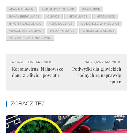
ADAM NEUMANN
AKTUALNOŚCI GLIWICE
EWA WEBER
EWA WEBER GLIWICE
GLIWICE
INFO GLIWICE
INFOGLIWICE
INFORMACJE Z GLIWIC
PORTAL GLIWICE
WIADOMOŚCI 24 H GLIWICE
WIADOMOŚCI Z GLIWIC
WYBORY GLIWICE
WYBORY GLIWICE 2023
WYBORY PREZYDENTA GLIWIC
POPRZEDNI ARTYKUŁ
NASTĘPNY ARTYKUŁ
Koronawirus: Najnowsze
Podwyżki dla gliwickich
dane z Gliwic i powiatu
radnych są naprawdę
spore
ZOBACZ TEŻ