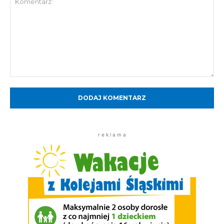
Komentarz:
r e k l a m a