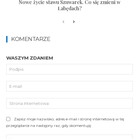
Nowe życie stawu Szuwarek. Co się zmieni w
Łabędach?
KOMENTARZE
WASZYM ZDANIEM
Pod
E-
mai
St
Int
Zapisz moje nazwisko, adres e-mail i stronę internetową w tej
przeglądarce na następny raz, gdy skomentuję.