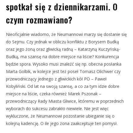
spotkał się z dziennikarzami. O
czym rozmawiano?
Nieoficjalnie wiadomo, że Neumannowi marzy się dostanie się
do Sejmu. Czy jednak w obliczu konfliktu z Borysem Budką
oraz jego żoną oraz gliwicką radną – Katarzyną Kuczyńską-
Budką, ma szansę na dobre miejsce na liście? Konkurencja
będzie spora. Wysoko musi znaleźć się np. obecna posłanka
Marta Golbik, w kolejce jest też poseł Tomasz Olichwer czy
przewodniczący jednego z gliwickich kół PO – Paweł
Kobyliński. Od lat na swoją szansę, a co za tym idzie dobre
miejsce na liście, czeka również Marek Pszonak –
przewodniczący Rady Miasta Gliwice, któremu w poprzednich
wyborach do sukcesu zabrakło niewiele. Nie jest więc
wykluczone, że Neumannowi pozostanie ubieganie się o
kolejną kadencję. O ile jego żona zaakceptuje ten pomysł.