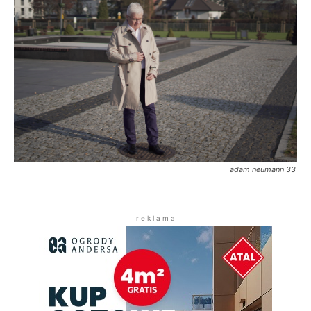
adam neumann 33
r e k l a m a