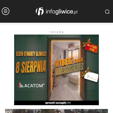
r e k l a m a